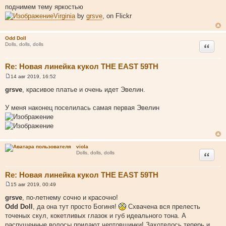
о
поднимем тему яркостью
о
Virginia
by
grsve
, on Flickr
б
щ
е
н
Odd Doll
и
Цитата
Dolls, dolls, dolls
е
Re: Новая линейка кукол THE EAST 59TH
14 авг 2019, 16:52
С
о
grsve
, красивое платье и очень идет Эвелин.
о
б
щ
У меня наконец поселилась самая первая Эвелин
е
н
и
е
viola
Цитата
Dolls, dolls, dolls
Re: Новая линейка кукол THE EAST 59TH
15 авг 2019, 00:49
С
о
grsve
, по-летнему сочно и красочно!
о
Odd Doll
, да она тут просто Богиня!
Схвачена вся прелесть
б
щ
точеных скул, кокетливых глазок и губ идеального тона. А
е
распущенные волосы придают чертовщинки! Захотелось теперь и
н