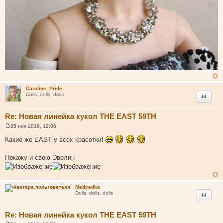
Caroline_Pride
Цитата
Dolls, dolls, dolls
Re: Новая линейка кукол THE EAST 59TH
25 ноя 2019, 12:06
С
о
Какие же EAST у всех красотки!
о
б
щ
Покажу и свою Эвелин
е
н
и
е
Medvedka
Цитата
Dolls, dolls, dolls
Re: Новая линейка кукол THE EAST 59TH