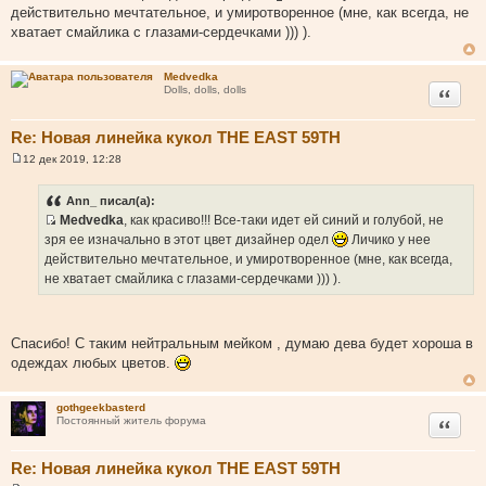
щ
действительно мечтательное, и умиротворенное (мне, как всегда, не
е
хватает смайлика с глазами-сердечками ))) ).
н
и
е
Medvedka
Цитата
Dolls, dolls, dolls
Re: Новая линейка кукол THE EAST 59TH
12 дек 2019, 12:28
С
о
о
Ann_ писал(а):
б
Medvedka
, как красиво!!! Все-таки идет ей синий и голубой, не
щ
И
е
зря ее изначально в этот цвет дизайнер одел
Личико у нее
н
с
действительно мечтательное, и умиротворенное (мне, как всегда,
и
т
е
не хватает смайлика с глазами-сердечками ))) ).
о
ч
н
Спасибо! С таким нейтральным мейком , думаю дева будет хороша в
и
одеждах любых цветов.
к
ц
gothgeekbasterd
и
Цитата
Постоянный житель форума
т
а
Re: Новая линейка кукол THE EAST 59TH
т