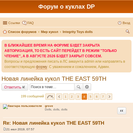
Форум о куклах DP
Ссылки
FAQ
Вход
Список форумов
Мир кукол
Integrity Toys dolls
ои
В БЛИЖАЙШЕЕ ВРЕМЯ НА ФОРУМЕ БУДЕТ ЗАКРЫТА
ск
АВТОРИЗАЦИЯ, ТО ЕСТЬ САЙТ ПЕРЕЙДЕТ В РЕЖИМ "ТОЛЬКО
ЧТЕНИЕ", А В АВГУСТЕ 2026 БУДЕТ ЗАКРЫТ СОВСЕМ.
Вопросы и предложения писать в ЛС аккаунта admin или направлять в
соответствующую
форму
. С уважением и сожалением, Админ.
Новая линейка кукол THE EAST 59TH
Ответить
199 сообщений
1
2
3
4
5
6
7
grsve
Цитата
Dolls, dolls, dolls
Re: Новая линейка кукол THE EAST 59TH
21 июл 2019, 07:57
С