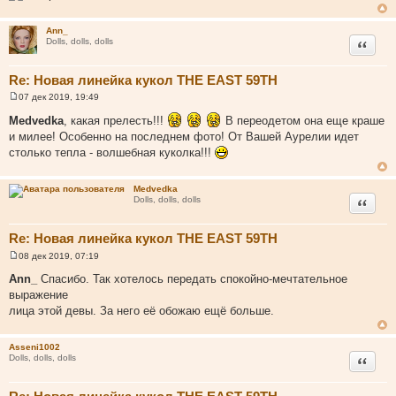
Ann_
Цитата
Dolls, dolls, dolls
Re: Новая линейка кукол THE EAST 59TH
07 дек 2019, 19:49
С
о
Medvedka
, какая прелесть!!!
В переодетом она еще краше
о
и милее! Особенно на последнем фото! От Вашей Аурелии идет
б
щ
столько тепла - волшебная куколка!!!
е
н
и
Medvedka
е
Цитата
Dolls, dolls, dolls
Re: Новая линейка кукол THE EAST 59TH
08 дек 2019, 07:19
С
о
Ann_
Спасибо. Так хотелось передать спокойно-мечтательное
о
выражение
б
щ
лица этой девы. За него её обожаю ещё больше.
е
н
и
Asseni1002
е
Цитата
Dolls, dolls, dolls