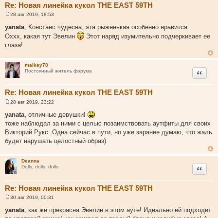
Re: Новая линейка кукол THE EAST 59TH
28 авг 2019, 18:53
С
о
yanata
, Констанс чудесна, эта рыженькая особенно нравится.
о
Оххх, какая тут Эвелин
Этот наряд изумительно подчеркивает ее
б
щ
глаза!
е
н
и
maikey78
е
Цитата
Постоянный житель форума
Re: Новая линейка кукол THE EAST 59TH
28 авг 2019, 23:22
С
о
yanata,
отличные девушки!
о
тоже наблюдал за ними с целью позаимствовать аутфиты для своих
б
щ
Викторий Рукс. Одна сейчас в пути, но уже заранее думаю, что жаль
е
будет нарушать целостный образ)
н
и
е
Deanna
Цитата
Dolls, dolls, dolls
Re: Новая линейка кукол THE EAST 59TH
30 авг 2019, 00:31
С
о
yanata
, как же прекрасна Эвелин в этом ауте! Идеально ей подходит
о