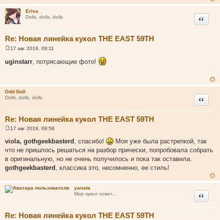
Erisa
Цитата
Dolls, dolls, dolls
Re: Новая линейка кукол THE EAST 59TH
17 авг 2019, 09:11
С
о
uginstarr
, потрясающие фото!
о
б
щ
е
н
Odd Doll
и
Цитата
Dolls, dolls, dolls
е
Re: Новая линейка кукол THE EAST 59TH
17 авг 2019, 09:58
С
о
viola, gothgeekbasterd
, спасибо!
Моя уже была растрепкой, так
о
что не пришлось решаться на разбор прически, попробовала собрать
б
щ
в оригинальную, но не очень получилось и пока так оставила.
е
gothgeekbasterd
, классика это, несомненно, ее стиль!
н
и
е
yanata
Цитата
Мир кукол зовет...
Re: Новая линейка кукол THE EAST 59TH