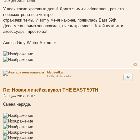
06 дек 2019, 13:58
С
о
У всех такие красивые девы! Долго я ими любовалась, раз сто
о
пересмотрела все четыре
б
щ
странички темы. И вот у меня наконец появилась East 59th.
е
Дева меня прямо заворожила, очень красивая. Такой аутфит и
н
и
аксессуары, просто ах!
е
Aurelia Grey Winter Shimmer.
Medvedka
Цитата
Dolls, dolls, dolls
Re: Новая линейка кукол THE EAST 59TH
07 дек 2019, 12:07
С
о
Смена наряда.
о
б
щ
е
н
и
е