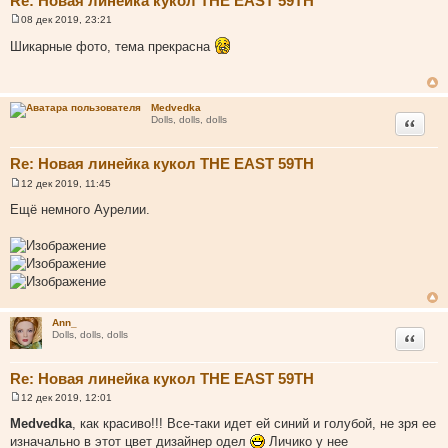
Re: Новая линейка кукол THE EAST 59TH
08 дек 2019, 23:21
С
о
Шикарные фото, тема прекрасна
о
б
щ
е
н
Medvedka
и
Цитата
Dolls, dolls, dolls
е
Re: Новая линейка кукол THE EAST 59TH
12 дек 2019, 11:45
С
о
Ещё немного Аурелии.
о
б
щ
е
н
и
е
Ann_
Цитата
Dolls, dolls, dolls
Re: Новая линейка кукол THE EAST 59TH
12 дек 2019, 12:01
С
о
Medvedka
, как красиво!!! Все-таки идет ей синий и голубой, не зря ее
о
изначально в этот цвет дизайнер одел
Личико у нее
б