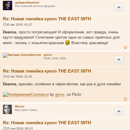
gothgeekbasterd
Цитата
Постоянный житель форума
Re: Новая линейка кукол THE EAST 59TH
30 авг 2019, 01:27
С
о
Deanna
, просто потрясающая! И оформление, вот правда, очень
о
круто придумали! Сочетание цветов одно из самых приятных для
б
щ
меня - зелень с коньячно-красным
Воистину красавица!
е
н
и
grsve
е
Цитата
Dolls, dolls, dolls
Re: Новая линейка кукол THE EAST 59TH
01 окт 2019, 21:41
С
о
Deanna
, красиво, особенно в чёрно-белом, как раз в духе линейки
о
б
щ
Constance
by
grsve
, on Flickr
е
н
и
Wessa
е
Цитата
Мир кукол зовет...
Re: Новая линейка кукол THE EAST 59TH
25 ноя 2019, 00:13