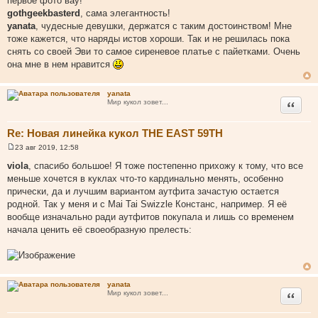
первое фото вау!
б
щ
gothgeekbasterd
, сама элегантность!
е
yanata
, чудесные девушки, держатся с таким достоинством! Мне
н
и
тоже кажется, что наряды истов хороши. Так и не решилась пока
е
снять со своей Эви то самое сиреневое платье с пайетками. Очень
она мне в нем нравится
yanata
Цитата
Мир кукол зовет...
Re: Новая линейка кукол THE EAST 59TH
23 авг 2019, 12:58
С
о
viola
, спасибо большое! Я тоже постепенно прихожу к тому, что все
о
меньше хочется в куклах что-то кардинально менять, особенно
б
щ
прически, да и лучшим вариантом аутфита зачастую остается
е
родной. Так у меня и с Mai Tai Swizzle Констанс, например. Я её
н
и
вообще изначально ради аутфитов покупала и лишь со временем
е
начала ценить её своеобразную прелесть:
yanata
Цитата
Мир кукол зовет...