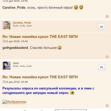
ы
12 дек 2019, 12:54
С
о
Caroline_Pride
, огонь, просто богичный образ!
о
б
щ
е
н
Caroline_Pride
и
Цитата
Dolls, dolls, dolls
е
Re: Новая линейка кукол THE EAST 59TH
12 дек 2019, 15:49
С
о
gothgeekbasterd
, Спасибо большое
о
б
щ
е
н
Jane
и
Цитата
Dolls, dolls, dolls
е
Re: Новая линейка кукол THE EAST 59TH
13 дек 2019, 20:38
С
о
Результаты опроса по капсульной коллекции, и в теме с
о
сегодняшнего дня запущен новый опрос.
б
щ
е
н
и
е