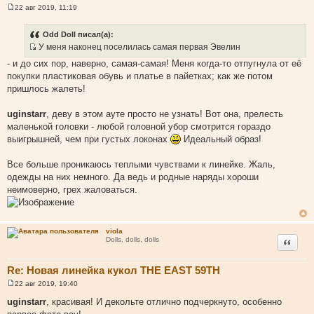
22 авг 2019, 11:19
С
о
о
Odd Doll писал(а):
б
У меня наконец поселилась самая первая Эвелин
щ
И
е
- и до сих пор, наверно, самая-самая! Меня когда-то отпугнула от её
н
с
и
покупки пластиковая обувь и платье в пайетках; как же потом
т
е
пришлось жалеть!
о
ч
uginstarr
, деву в этом ауте просто не узнать! Вот она, прелесть
н
маленькой головки - любой головной убор смотрится гораздо
и
выигрышней, чем при густых локонах
Идеальный образ!
к
ц
Все больше проникаюсь теплыми чувствами к линейке. Жаль,
и
одежды на них немного. Да ведь и родные наряды хороши
т
неимоверно, грех жаловаться.
а
т
ы
viola
Цитата
Dolls, dolls, dolls
Re: Новая линейка кукол THE EAST 59TH
22 авг 2019, 19:40
С
о
uginstarr
, красивая! И декольте отлично подчеркнуто, особенно
о