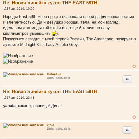
Re: Новая линейка кукол THE EAST 59TH
24 авг 2019, 10:00
С
о
Наряды East 59th меня просто очаровали своей рафинированностью
о
и элегантностью. Да и девушки хороши, тела, на мой взгляд,
б
щ
идеальны для моды той этохи (эх, еще б талию на пару
е
миллиметров уменьшить
).
н
и
Покажемся сегодня с моей первой Эвелин, The Americano; позирует в
е
аутфите Midnight Kiss Lady Aurelia Grey:
Galactika
Цитата
Dolls, dolls, dolls
Re: Новая линейка кукол THE EAST 59TH
27 авг 2019, 23:43
С
о
yanata
, какая красавица! Дива!
о
б
щ
е
н
viola
и
Цитата
Dolls, dolls, dolls
е