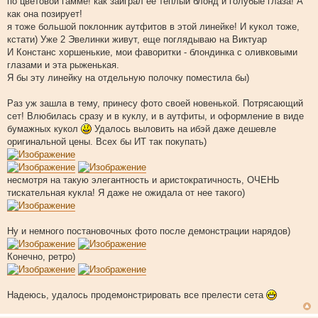
по цветовой гамме! как заиграл ее теплый блонд и голубые глаза! А
б
щ
как она позирует!
е
я тоже большой поклонник аутфитов в этой линейке! И кукол тоже,
н
и
кстати) Уже 2 Эвелинки живут, еще поглядываю на Виктуар
е
И Констанс хоршенькие, мои фаворитки - блондинка с оливковыми
глазами и эта рыженькая.
Я бы эту линейку на отдельную полочку поместила бы)
Раз уж зашла в тему, принесу фото своей новенькой. Потрясающий
сет! Влюбилась сразу и в куклу, и в аутфиты, и оформление в виде
бумажных кукол
Удалось выловить на ибэй даже дешевле
оригинальной цены. Всех бы ИТ так покупать)
несмотря на такую элегантность и аристократичность, ОЧЕНЬ
тискательная кукла! Я даже не ожидала от нее такого)
Ну и немного постановочных фото после демонстрации нарядов)
Конечно, ретро)
Надеюсь, удалось продемонстрировать все прелести сета