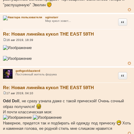
и
"распущенную" Эвелин
е
uginstarr
Цитата
Мир кукол зовет...
Re: Новая линейка кукол THE EAST 59TH
16 авг 2019, 18:39
С
о
о
б
щ
е
н
и
gothgeekbasterd
е
Цитата
Постоянный житель форума
Re: Новая линейка кукол THE EAST 59TH
17 авг 2019, 04:10
С
о
Odd Doll
, не сразу узнала даже с такой прической! Очень сочный
о
образ получился!
б
щ
И почти классическая моя:
е
н
и
Наверное, придется так и подбирать ей одежду под прическу
Хоть
е
и каменная голова, ее родной стиль мне слишком нравится