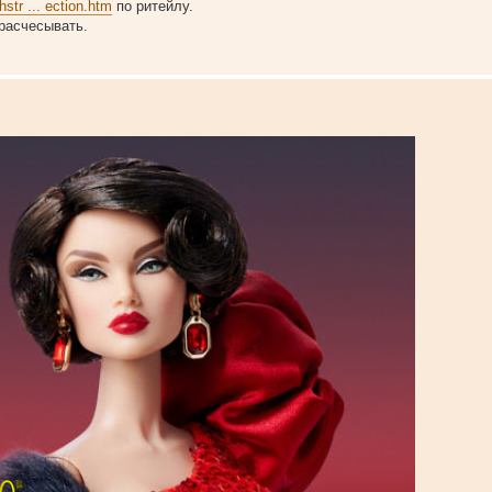
str ... ection.htm
по ритейлу.
 расчесывать.