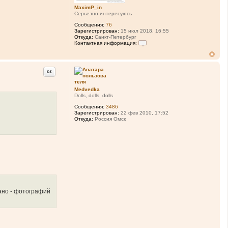
MaximP_in
Серьезно интересуюсь
Сообщения:
76
Зарегистрирован:
15 июл 2018, 16:55
Откуда:
Санкт-Петербург
Контактная информация:
К
о
н
т
Цитата
а
к
т
Medvedka
н
Dolls, dolls, dolls
а
я
Сообщения:
3486
и
Зарегистрирован:
22 фев 2010, 17:52
н
Откуда:
Россия Омск
ф
о
р
м
а
ц
и
я
п
о
л
ь
вано - фотографий
з
о
в
а
т
е