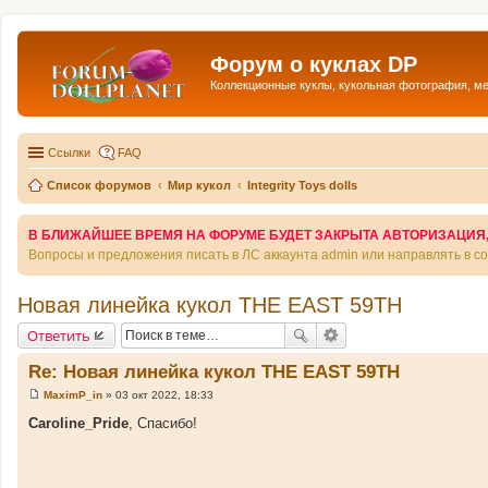
Форум о куклах DP
Коллекционные куклы, кукольная фотография, м
Ссылки
FAQ
Список форумов
Мир кукол
Integrity Toys dolls
В БЛИЖАЙШЕЕ ВРЕМЯ НА ФОРУМЕ БУДЕТ ЗАКРЫТА АВТОРИЗАЦИЯ, Т
Вопросы и предложения писать в ЛС аккаунта admin или направлять в 
Новая линейка кукол THE EAST 59TH
Ответить
Re: Новая линейка кукол THE EAST 59TH
MaximP_in
»
03 окт 2022, 18:33
С
о
Caroline_Pride
, Спасибо!
о
б
щ
е
н