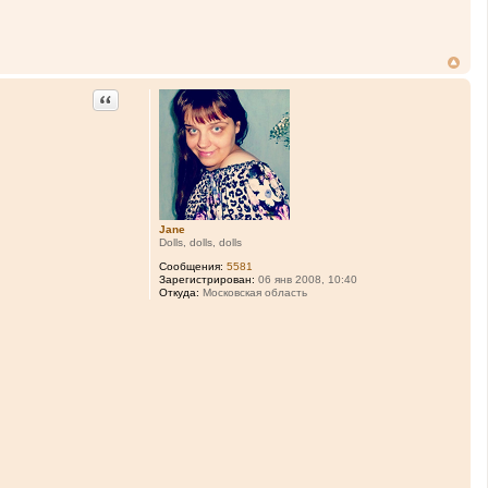
л
я
M
a
x
i
m
Цитата
P
_
i
n
Jane
Dolls, dolls, dolls
Сообщения:
5581
Зарегистрирован:
06 янв 2008, 10:40
Откуда:
Московская область