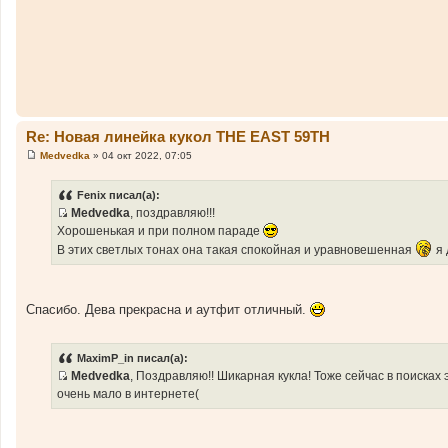
и
е
Re: Новая линейка кукол THE EAST 59TH
Medvedka
»
04 окт 2022, 07:05
С
о
о
Fenix писал(а):
б
Medvedka
, поздравляю!!!
щ
И
е
Хорошенькая и при полном параде
н
с
В этих светлых тонах она такая спокойная и уравновешенная
я 
и
т
е
о
ч
Спасибо. Дева прекрасна и аутфит отличный.
н
и
к
MaximP_in писал(а):
ц
Medvedka
, Поздравляю!! Шикарная кукла! Тоже сейчас в поисках
и
И
очень мало в интернете(
т
с
а
т
т
о