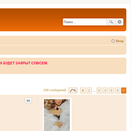
Вход
26 БУДЕТ ЗАКРЫТ СОВСЕМ.
199 сообщений
1
…
3
4
5
6
7
Цитата