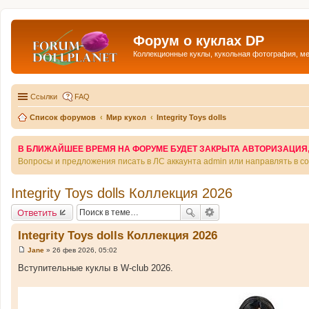
Форум о куклах DP
Коллекционные куклы, кукольная фотография, м
Ссылки
FAQ
Список форумов
Мир кукол
Integrity Toys dolls
В БЛИЖАЙШЕЕ ВРЕМЯ НА ФОРУМЕ БУДЕТ ЗАКРЫТА АВТОРИЗАЦИЯ, Т
Вопросы и предложения писать в ЛС аккаунта admin или направлять в 
Integrity Toys dolls Коллекция 2026
Ответить
Integrity Toys dolls Коллекция 2026
Jane
»
26 фев 2026, 05:02
С
о
Вступительные куклы в W-club 2026.
о
б
щ
е
н