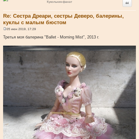
Цитата
Кукольник-фанат
Re: Сестра Дреари, сестры Деверо, балерины,
куклы с малым бюстом
05 июн 2019, 17:29
С
о
Третья моя балерина "Ballet - Morning Mist", 2013 г.
о
б
щ
е
н
и
е