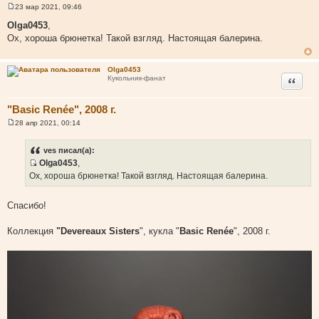
23 мар 2021, 09:46
С
о
Olga0453
,
о
Ох, хороша брюнетка! Такой взгляд. Настоящая балерина.
б
щ
е
н
Olga0453
и
Цитата
Кукольник-фанат
е
"Basic Renée", 2008 г.
28 апр 2021, 00:14
С
о
о
ves писал(а):
б
Olga0453
,
щ
И
е
Ох, хороша брюнетка! Такой взгляд. Настоящая балерина.
н
с
и
т
е
Спасибо!
о
ч
Коллекция
"Devereaux Sisters
", кукла "
Basic Renée
", 2008 г.
н
и
к
ц
и
т
а