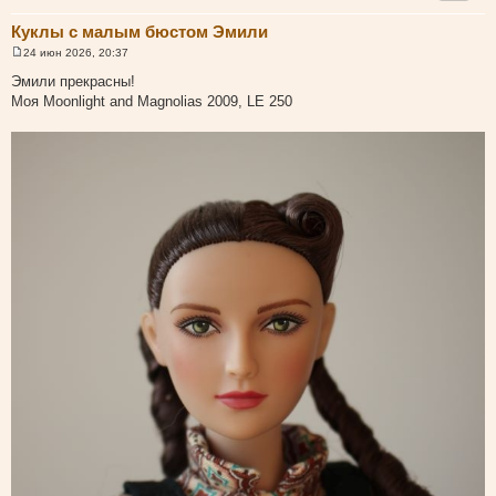
Куклы с малым бюстом Эмили
24 июн 2026, 20:37
С
о
Эмили прекрасны!
о
Моя Moonlight and Magnolias 2009, LE 250
б
щ
е
н
и
е