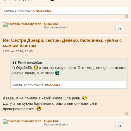
щ
е
н
СКРЫТЫЙ КОНТЕНТ:
ПОКАЗАТЬ
и
е
Olga0453
Цитата
Кукольник-фанат
Re: Сестра Дреари, сестры Деверо, балерины, куклы с
малым бюстом
23 янв 2020, 10:40
С
о
о
Fenix писал(а):
б
Olga0453
,
я про эту куклу говорю. Этот молд всегда назывался
щ
И
е
Дафна, вроде, а не Агнес
-
н
с
и
т
е
СКРЫТЫЙ КОНТЕНТ:
ПОКАЗАТЬ
о
ч
Ааааа, я не поняла а какой кукле шла речь.
н
Да, у этой куклы балетные стопы и они снимаются и
и
к
проворачиваются.
ц
и
Olga0453
т
Цитата
Кукольник-фанат
а