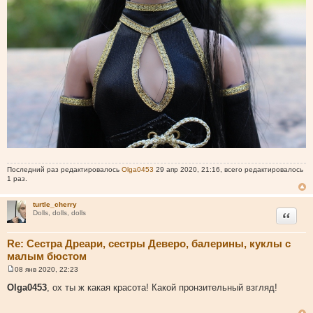
Последний раз редактировалось
Olga0453
29 апр 2020, 21:16, всего редактировалось
1 раз.
turtle_cherry
Цитата
Dolls, dolls, dolls
Re: Сестра Дреари, сестры Деверо, балерины, куклы с
малым бюстом
08 янв 2020, 22:23
С
о
Olga0453
, ох ты ж какая красота! Какой пронзительный взгляд!
о
б
щ