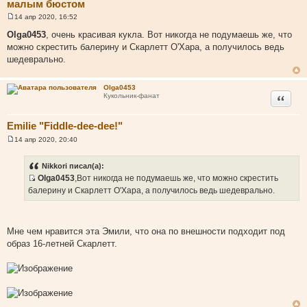
малым бюстом
14 апр 2020, 16:52
С
о
Olga0453
, очень красивая кукла. Вот никогда не подумаешь же, что
о
можно скрестить балерину и Скарлетт О'Хара, а получилось ведь
б
щ
шедеврально.
е
н
и
Olga0453
е
Цитата
Кукольник-фанат
Emilie "Fiddle-dee-dee!"
14 апр 2020, 20:40
С
о
о
Nikkori писал(а):
б
Olga0453
,Вот никогда не подумаешь же, что можно скрестить
щ
И
е
балерину и Скарлетт О'Хара, а получилось ведь шедеврально.
н
с
и
т
е
о
Мне чем нравится эта Эмили, что она по внешности подходит под
ч
образ 16-летней Скарлетт.
н
и
к
ц
и