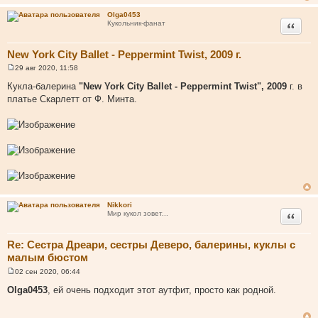
т
Olga0453
а
Цитата
Кукольник-фанат
т
ы
New York City Ballet - Peppermint Twist, 2009 г.
29 авг 2020, 11:58
С
о
Кукла-балерина
"New York City Ballet - Peppermint Twist", 2009
г. в
о
платье Скарлетт от Ф. Минта.
б
щ
е
н
и
е
Nikkori
Цитата
Мир кукол зовет...
Re: Сестра Дреари, сестры Деверо, балерины, куклы с
малым бюстом
02 сен 2020, 06:44
С
о
Olga0453
, ей очень подходит этот аутфит, просто как родной.
о
б
щ