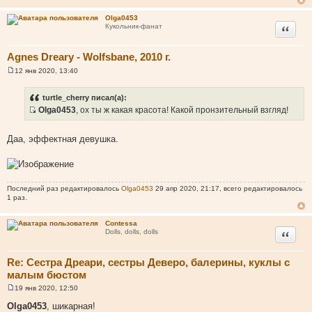
е
н
Olga0453
и
Цитата
Кукольник-фанат
е
Agnes Dreary - Wolfsbane, 2010 г.
12 янв 2020, 13:40
С
о
о
turtle_cherry писал(а):
б
Olga0453
, ох ты ж какая красота! Какой пронзительный взгляд!
щ
И
е
н
с
и
Даа, эффектная девушка.
т
е
о
ч
н
Последний раз редактировалось
Olga0453
29 апр 2020, 21:17, всего редактировалось
и
1 раз.
к
ц
Contessa
и
Цитата
Dolls, dolls, dolls
т
а
Re: Сестра Дреари, сестры Деверо, балерины, куклы с
т
малым бюстом
ы
19 янв 2020, 12:50
С
о
Olga0453
, шикарная!
о