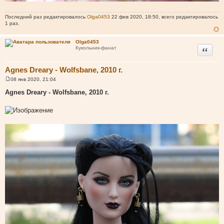
Последний раз редактировалось
Olga0453
22 фев 2020, 18:50, всего редактировалось
1 раз.
Olga0453
Цитата
Кукольник-фанат
Agnes Dreary - Wolfsbane, 2010 г.
08 янв 2020, 21:04
С
о
Agnes Dreary - Wolfsbane, 2010 г.
о
б
щ
е
н
и
е