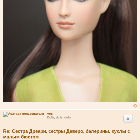
ves
Цитата
Dolls, dolls, dolls
Re: Сестра Дреари, сестры Деверо, балерины, куклы с
малым бюстом