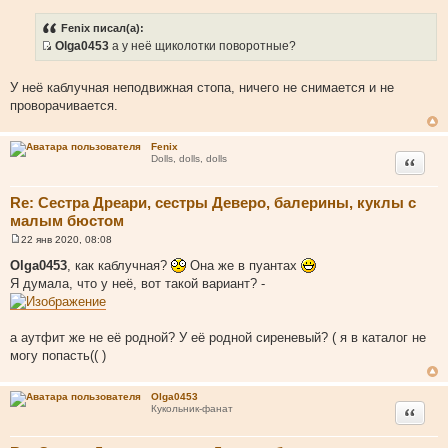
о
ч
Fenix писал(а):
н
Olga0453
а у неё щиколотки поворотные?
и
И
к
с
У неё каблучная неподвижная стопа, ничего не снимается и не
ц
т
проворачивается.
и
о
т
ч
Fenix
а
н
Цитата
Dolls, dolls, dolls
т
и
ы
к
Re: Сестра Дреари, сестры Деверо, балерины, куклы с
ц
малым бюстом
и
т
22 янв 2020, 08:08
С
а
о
Olga0453
, как каблучная?
Она же в пуантах
о
т
Я думала, что у неё, вот такой вариант? -
б
ы
щ
е
н
и
а аутфит же не её родной? У её родной сиреневый? ( я в каталог не
е
могу попасть(( )
Olga0453
Цитата
Кукольник-фанат