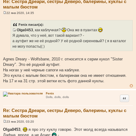
Re: Сестра Дреари, сестры Деверо, балерины, куклы с
малым бюстом
22 янв 2020, 14:35
С
о
о
Fenix писал(а):
б
Olga0453
, как каблучная?
Она же в пуантах
щ
И
е
Я думала, что у неё, вот такой вариант? -
н
с
а аутфит же не её родной? У её родной сиреневый? ( я в каталог
и
т
е
не могу попасть(( )
о
ч
Agnes Dreary - Wolfsbane, 2010 г. относится к серии кукол "Sister
н
Dreary". Это её родной аутфит.
и
На ногах у неё черные сапоги на каблуке.
к
Это кукла с малым бюстом, к балеринам она не имеет отношения.
ц
На 17 и на 31 стр. этой ветки есть фото данной куклы.
и
т
Fenix
а
Цитата
Dolls, dolls, dolls
т
ы
Re: Сестра Дреари, сестры Деверо, балерины, куклы с
малым бюстом
23 янв 2020, 03:20
С
о
Olga0453
,
я про эту куклу говорю. Этот молд всегда назывался
о
Дафна, вроде, а не Агнес
-
б