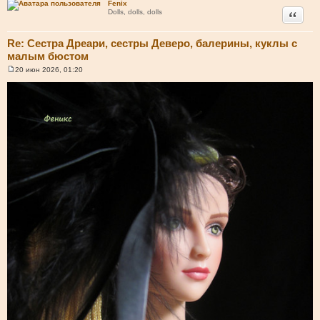
Fenix
Цитата
Dolls, dolls, dolls
Re: Сестра Дреари, сестры Деверо, балерины, куклы с
малым бюстом
20 июн 2026, 01:20
С
о
о
б
щ
е
н
и
е