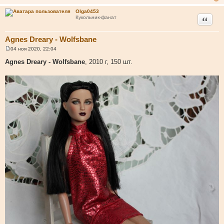
е
н
Olga0453
и
Цитата
Кукольник-фанат
е
Agnes Dreary - Wolfsbane
04 ноя 2020, 22:04
С
о
Agnes Dreary - Wolfsbane
, 2010 г, 150 шт.
о
б
щ
е
н
и
е