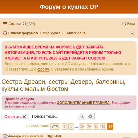
Форум о куклах DP
Ссылки
FAQ
Вход
Список форумов
Мир кукол
Tonner dolls
ои
В БЛИЖАЙШЕЕ ВРЕМЯ НА ФОРУМЕ БУДЕТ ЗАКРЫТА
ск
АВТОРИЗАЦИЯ, ТО ЕСТЬ САЙТ ПЕРЕЙДЕТ В РЕЖИМ "ТОЛЬКО
ЧТЕНИЕ", А В АВГУСТЕ 2026 БУДЕТ ЗАКРЫТ СОВСЕМ.
Вопросы и предложения писать в ЛС аккаунта admin или направлять в
соответствующую
форму
. С уважением и сожалением, Админ.
Сестра Дреари, сестры Деверо, балерины,
куклы с малым бюстом
Правила форума
В данном подфоруме действуют
ДОПОЛНИТЕЛЬНЫЕ ПРАВИЛА
. Благодарим
за внимание к ним!
Ответить
983 сообщения
1
…
29
30
31
32
33
Olga0453