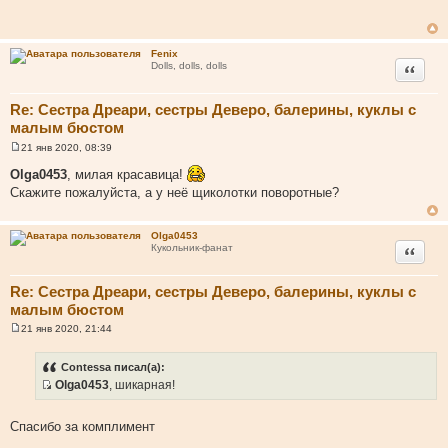
б
щ
е
н
Fenix
и
Цитата
Dolls, dolls, dolls
е
Re: Сестра Дреари, сестры Деверо, балерины, куклы с
малым бюстом
21 янв 2020, 08:39
С
о
Olga0453
, милая красавица!
о
Скажите пожалуйста, а у неё щиколотки поворотные?
б
щ
е
н
Olga0453
и
Цитата
Кукольник-фанат
е
Re: Сестра Дреари, сестры Деверо, балерины, куклы с
малым бюстом
21 янв 2020, 21:44
С
о
о
Contessa писал(а):
б
Olga0453
, шикарная!
щ
И
е
н
с
и
Спасибо за комплимент
т
е