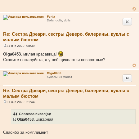
б
щ
е
н
Fenix
и
Цитата
Dolls, dolls, dolls
е
Re: Сестра Дреари, сестры Деверо, балерины, куклы с
малым бюстом
21 янв 2020, 08:39
С
о
Olga0453
, милая красавица!
о
Скажите пожалуйста, а у неё щиколотки поворотные?
б
щ
е
н
Olga0453
и
Цитата
Кукольник-фанат
е
Re: Сестра Дреари, сестры Деверо, балерины, куклы с
малым бюстом
21 янв 2020, 21:44
С
о
о
Contessa писал(а):
б
Olga0453
, шикарная!
щ
И
е
н
с
и
Спасибо за комплимент
т
е