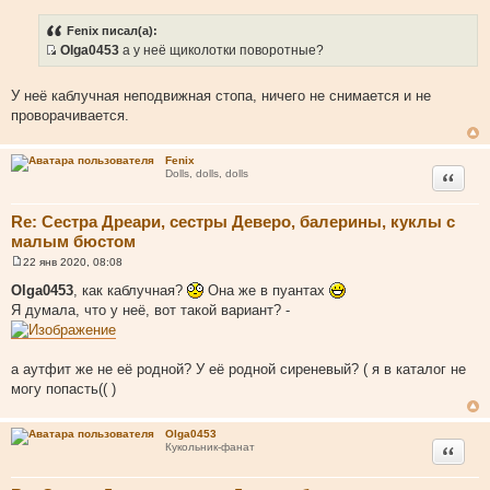
о
ч
Fenix писал(а):
н
Olga0453
а у неё щиколотки поворотные?
и
И
к
с
У неё каблучная неподвижная стопа, ничего не снимается и не
ц
т
проворачивается.
и
о
т
ч
Fenix
а
н
Цитата
Dolls, dolls, dolls
т
и
ы
к
Re: Сестра Дреари, сестры Деверо, балерины, куклы с
ц
малым бюстом
и
т
22 янв 2020, 08:08
С
а
о
Olga0453
, как каблучная?
Она же в пуантах
о
т
Я думала, что у неё, вот такой вариант? -
б
ы
щ
е
н
и
а аутфит же не её родной? У её родной сиреневый? ( я в каталог не
е
могу попасть(( )
Olga0453
Цитата
Кукольник-фанат