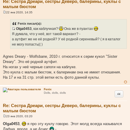
Re: Сестра Дреари, сестры Деверо, балерины, куклы с
малым бюстом
22 янв 2020, 14:35
С
о
о
Fenix писал(а):
б
Olga0453
, как каблучная?
Она же в пуантах
щ
И
е
Я думала, что у неё, вот такой вариант? -
н
с
а аутфит же не её родной? У её родной сиреневый? ( я в каталог
и
т
е
не могу попасть(( )
о
ч
Agnes Dreary - Wolfsbane, 2010 г. относится к серии кукол "Sister
н
Dreary". Это её родной аутфит.
и
На ногах у неё черные сапоги на каблуке.
к
Это кукла с малым бюстом, к балеринам она не имеет отношения.
ц
На 17 и на 31 стр. этой ветки есть фото данной куклы.
и
т
Fenix
а
Цитата
Dolls, dolls, dolls
т
ы
Re: Сестра Дреари, сестры Деверо, балерины, куклы с
малым бюстом
23 янв 2020, 03:20
С
о
Olga0453
,
я про эту куклу говорю. Этот молд всегда назывался
о
Дафна, вроде, а не Агнес
-
б