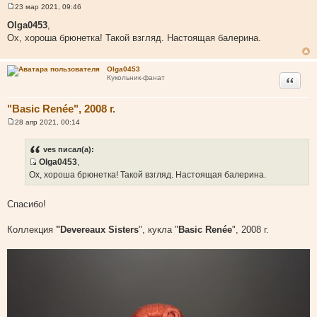
23 мар 2021, 09:46
С
о
Olga0453
,
о
Ох, хороша брюнетка! Такой взгляд. Настоящая балерина.
б
щ
е
н
Olga0453
и
Цитата
Кукольник-фанат
е
"Basic Renée", 2008 г.
28 апр 2021, 00:14
С
о
о
ves писал(а):
б
Olga0453
,
щ
И
е
Ох, хороша брюнетка! Такой взгляд. Настоящая балерина.
н
с
и
т
е
Спасибо!
о
ч
Коллекция
"Devereaux Sisters
", кукла "
Basic Renée
", 2008 г.
н
и
к
ц
и
т
а