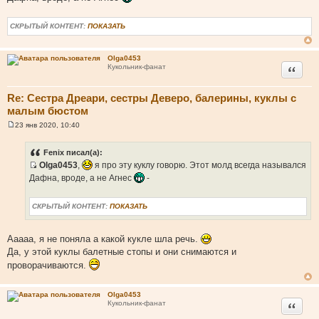
щ
е
н
СКРЫТЫЙ КОНТЕНТ:
ПОКАЗАТЬ
и
е
Olga0453
Цитата
Кукольник-фанат
Re: Сестра Дреари, сестры Деверо, балерины, куклы с
малым бюстом
23 янв 2020, 10:40
С
о
о
Fenix писал(а):
б
Olga0453
,
я про эту куклу говорю. Этот молд всегда назывался
щ
И
е
Дафна, вроде, а не Агнес
-
н
с
и
т
е
СКРЫТЫЙ КОНТЕНТ:
ПОКАЗАТЬ
о
ч
Ааааа, я не поняла а какой кукле шла речь.
н
Да, у этой куклы балетные стопы и они снимаются и
и
к
проворачиваются.
ц
и
Olga0453
т
Цитата
Кукольник-фанат
а