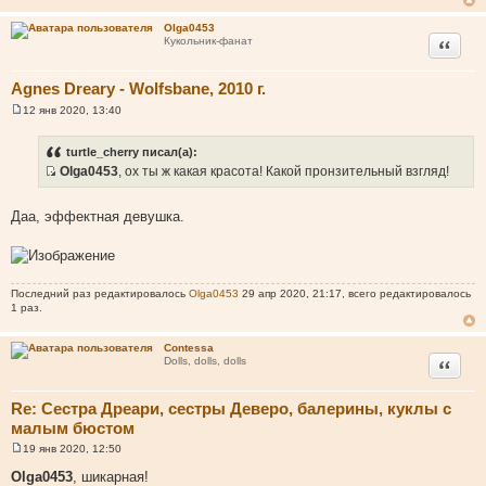
е
н
Olga0453
и
Цитата
Кукольник-фанат
е
Agnes Dreary - Wolfsbane, 2010 г.
12 янв 2020, 13:40
С
о
о
turtle_cherry писал(а):
б
Olga0453
, ох ты ж какая красота! Какой пронзительный взгляд!
щ
И
е
н
с
и
Даа, эффектная девушка.
т
е
о
ч
н
Последний раз редактировалось
Olga0453
29 апр 2020, 21:17, всего редактировалось
и
1 раз.
к
ц
Contessa
и
Цитата
Dolls, dolls, dolls
т
а
Re: Сестра Дреари, сестры Деверо, балерины, куклы с
т
малым бюстом
ы
19 янв 2020, 12:50
С
о
Olga0453
, шикарная!
о