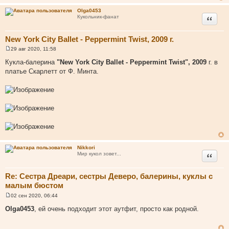
т
Olga0453
а
Цитата
Кукольник-фанат
т
ы
New York City Ballet - Peppermint Twist, 2009 г.
29 авг 2020, 11:58
С
о
Кукла-балерина
"New York City Ballet - Peppermint Twist", 2009
г. в
о
платье Скарлетт от Ф. Минта.
б
щ
е
н
и
е
Nikkori
Цитата
Мир кукол зовет...
Re: Сестра Дреари, сестры Деверо, балерины, куклы с
малым бюстом
02 сен 2020, 06:44
С
о
Olga0453
, ей очень подходит этот аутфит, просто как родной.
о
б
щ