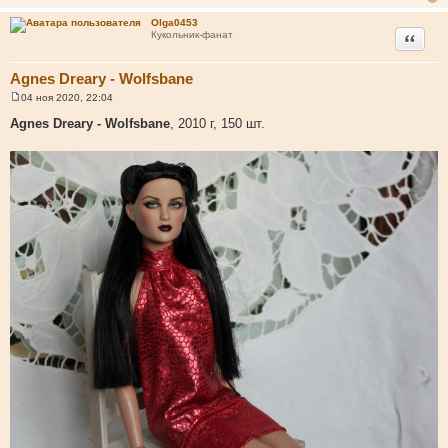
е
н
Olga0453
и
Цитата
Кукольник-фанат
е
Agnes Dreary - Wolfsbane
04 ноя 2020, 22:04
С
о
Agnes Dreary - Wolfsbane
, 2010 г, 150 шт.
о
б
щ
е
н
и
е