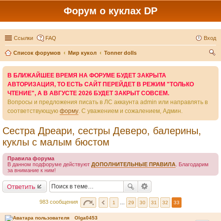
Форум о куклах DP
Ссылки
FAQ
Вход
Список форумов
Мир кукол
Tonner dolls
ои
В БЛИЖАЙШЕЕ ВРЕМЯ НА ФОРУМЕ БУДЕТ ЗАКРЫТА
ск
АВТОРИЗАЦИЯ, ТО ЕСТЬ САЙТ ПЕРЕЙДЕТ В РЕЖИМ "ТОЛЬКО
ЧТЕНИЕ", А В АВГУСТЕ 2026 БУДЕТ ЗАКРЫТ СОВСЕМ.
Вопросы и предложения писать в ЛС аккаунта admin или направлять в
соответствующую
форму
. С уважением и сожалением, Админ.
Сестра Дреари, сестры Деверо, балерины,
куклы с малым бюстом
Правила форума
В данном подфоруме действуют
ДОПОЛНИТЕЛЬНЫЕ ПРАВИЛА
. Благодарим
за внимание к ним!
Ответить
983 сообщения
1
…
29
30
31
32
33
Olga0453