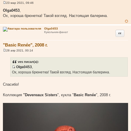
23 мар 2021, 09:46
С
о
Olga0453
,
о
Ох, хороша брюнетка! Такой взгляд. Настоящая балерина.
б
щ
е
н
Olga0453
и
Цитата
Кукольник-фанат
е
"Basic Renée", 2008 г.
28 апр 2021, 00:14
С
о
о
ves писал(а):
б
Olga0453
,
щ
И
е
Ох, хороша брюнетка! Такой взгляд. Настоящая балерина.
н
с
и
т
е
Спасибо!
о
ч
Коллекция
"Devereaux Sisters
", кукла "
Basic Renée
", 2008 г.
н
и
к
ц
и
т
а