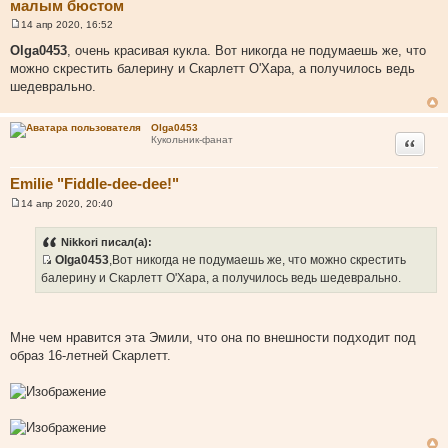
малым бюстом
14 апр 2020, 16:52
С
о
Olga0453
, очень красивая кукла. Вот никогда не подумаешь же, что
о
можно скрестить балерину и Скарлетт О'Хара, а получилось ведь
б
щ
шедеврально.
е
н
и
Olga0453
е
Цитата
Кукольник-фанат
Emilie "Fiddle-dee-dee!"
14 апр 2020, 20:40
С
о
о
Nikkori писал(а):
б
Olga0453
,Вот никогда не подумаешь же, что можно скрестить
щ
И
е
балерину и Скарлетт О'Хара, а получилось ведь шедеврально.
н
с
и
т
е
о
Мне чем нравится эта Эмили, что она по внешности подходит под
ч
образ 16-летней Скарлетт.
н
и
к
ц
и