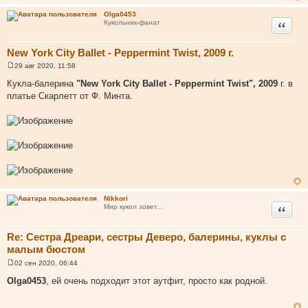
т
Olga0453
а
Цитата
Кукольник-фанат
т
ы
New York City Ballet - Peppermint Twist, 2009 г.
29 авг 2020, 11:58
С
о
Кукла-балерина
"New York City Ballet - Peppermint Twist", 2009
г. в
о
платье Скарлетт от Ф. Минта.
б
щ
е
н
и
е
Nikkori
Цитата
Мир кукол зовет...
Re: Сестра Дреари, сестры Деверо, балерины, куклы с
малым бюстом
02 сен 2020, 06:44
С
о
Olga0453
, ей очень подходит этот аутфит, просто как родной.
о
б
щ