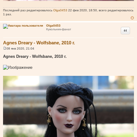
Последний раз редактировалось
Olga0453
22 фев 2020, 18:50, всего редактировалось
1 раз.
Olga0453
Цитата
Кукольник-фанат
Agnes Dreary - Wolfsbane, 2010 г.
08 янв 2020, 21:04
С
о
Agnes Dreary - Wolfsbane, 2010 г.
о
б
щ
е
н
и
е