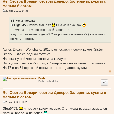
Re: Сестра Дреари, сестры Деверо, балерины, куклы с
малым бюстом
22 янв 2020, 14:35
С
о
о
Fenix писал(а):
б
Olga0453
, как каблучная?
Она же в пуантах
щ
И
е
Я думала, что у неё, вот такой вариант? -
н
с
а аутфит же не её родной? У её родной сиреневый? ( я в каталог
и
т
е
не могу попасть(( )
о
ч
Agnes Dreary - Wolfsbane, 2010 г. относится к серии кукол "Sister
н
Dreary". Это её родной аутфит.
и
На ногах у неё черные сапоги на каблуке.
к
Это кукла с малым бюстом, к балеринам она не имеет отношения.
ц
На 17 и на 31 стр. этой ветки есть фото данной куклы.
и
т
Fenix
а
Цитата
Dolls, dolls, dolls
т
ы
Re: Сестра Дреари, сестры Деверо, балерины, куклы с
малым бюстом
23 янв 2020, 03:20
С
о
Olga0453
,
я про эту куклу говорю. Этот молд всегда назывался
о
Дафна, вроде, а не Агнес
-
б