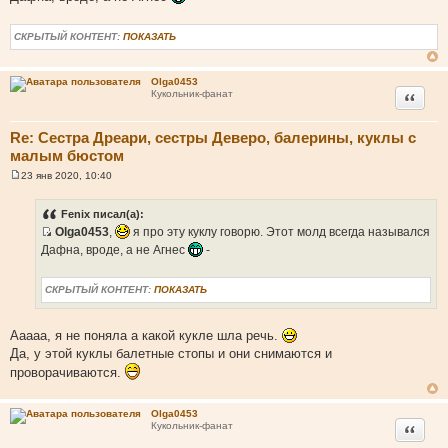
щ
е
н
СКРЫТЫЙ КОНТЕНТ:
ПОКАЗАТЬ
и
е
Olga0453
Цитата
Кукольник-фанат
Re: Сестра Дреари, сестры Деверо, балерины, куклы с
малым бюстом
23 янв 2020, 10:40
С
о
о
Fenix писал(а):
б
Olga0453
,
я про эту куклу говорю. Этот молд всегда назывался
щ
И
е
Дафна, вроде, а не Агнес
-
н
с
и
т
е
СКРЫТЫЙ КОНТЕНТ:
ПОКАЗАТЬ
о
ч
Ааааа, я не поняла а какой кукле шла речь.
н
Да, у этой куклы балетные стопы и они снимаются и
и
к
проворачиваются.
ц
и
Olga0453
т
Цитата
Кукольник-фанат
а