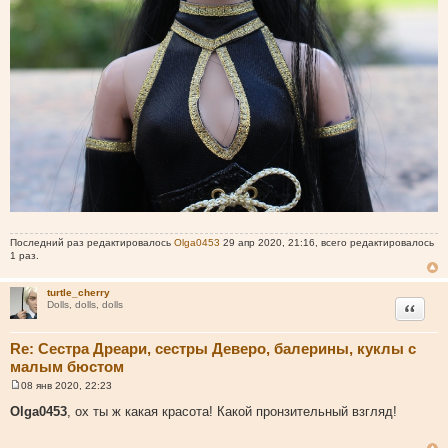
Последний раз редактировалось
Olga0453
29 апр 2020, 21:16, всего редактировалось
1 раз.
turtle_cherry
Цитата
Dolls, dolls, dolls
Re: Сестра Дреари, сестры Деверо, балерины, куклы с
малым бюстом
08 янв 2020, 22:23
С
о
Olga0453
, ох ты ж какая красота! Какой пронзительный взгляд!
о
б
щ