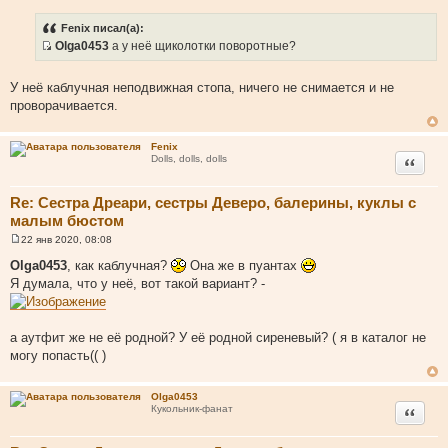
о
ч
Fenix писал(а):
н
Olga0453
а у неё щиколотки поворотные?
и
И
к
с
У неё каблучная неподвижная стопа, ничего не снимается и не
ц
т
проворачивается.
и
о
т
ч
Fenix
а
н
Цитата
Dolls, dolls, dolls
т
и
ы
к
Re: Сестра Дреари, сестры Деверо, балерины, куклы с
ц
малым бюстом
и
т
22 янв 2020, 08:08
С
а
о
Olga0453
, как каблучная?
Она же в пуантах
о
т
Я думала, что у неё, вот такой вариант? -
б
ы
щ
е
н
и
а аутфит же не её родной? У её родной сиреневый? ( я в каталог не
е
могу попасть(( )
Olga0453
Цитата
Кукольник-фанат