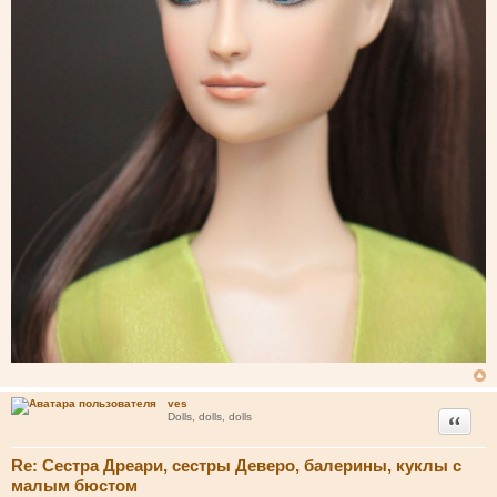
ves
Цитата
Dolls, dolls, dolls
Re: Сестра Дреари, сестры Деверо, балерины, куклы с
малым бюстом