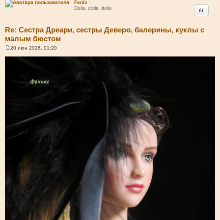
Fenix
Цитата
Dolls, dolls, dolls
Re: Сестра Дреари, сестры Деверо, балерины, куклы с
малым бюстом
20 июн 2026, 01:20
С
о
о
б
щ
е
н
и
е