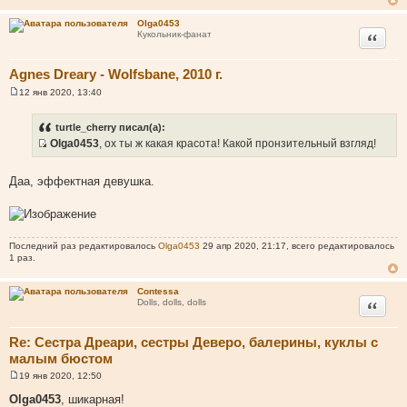
е
н
Olga0453
и
Цитата
Кукольник-фанат
е
Agnes Dreary - Wolfsbane, 2010 г.
12 янв 2020, 13:40
С
о
о
turtle_cherry писал(а):
б
Olga0453
, ох ты ж какая красота! Какой пронзительный взгляд!
щ
И
е
н
с
и
Даа, эффектная девушка.
т
е
о
ч
н
Последний раз редактировалось
Olga0453
29 апр 2020, 21:17, всего редактировалось
и
1 раз.
к
ц
Contessa
и
Цитата
Dolls, dolls, dolls
т
а
Re: Сестра Дреари, сестры Деверо, балерины, куклы с
т
малым бюстом
ы
19 янв 2020, 12:50
С
о
Olga0453
, шикарная!
о