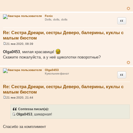
б
щ
е
н
Fenix
и
Цитата
Dolls, dolls, dolls
е
Re: Сестра Дреари, сестры Деверо, балерины, куклы с
малым бюстом
21 янв 2020, 08:39
С
о
Olga0453
, милая красавица!
о
Скажите пожалуйста, а у неё щиколотки поворотные?
б
щ
е
н
Olga0453
и
Цитата
Кукольник-фанат
е
Re: Сестра Дреари, сестры Деверо, балерины, куклы с
малым бюстом
21 янв 2020, 21:44
С
о
о
Contessa писал(а):
б
Olga0453
, шикарная!
щ
И
е
н
с
и
Спасибо за комплимент
т
е