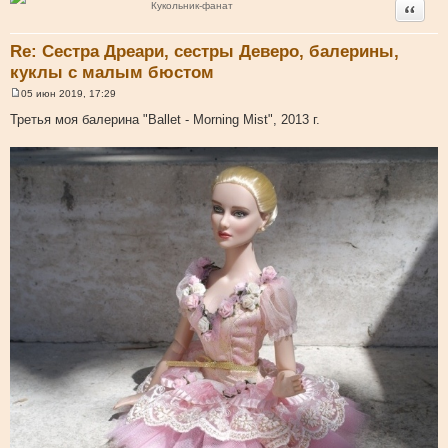
Цитата
Кукольник-фанат
Re: Сестра Дреари, сестры Деверо, балерины,
куклы с малым бюстом
05 июн 2019, 17:29
С
о
Третья моя балерина "Ballet - Morning Mist", 2013 г.
о
б
щ
е
н
и
е