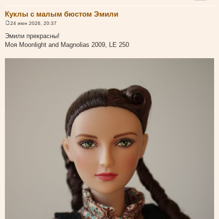
Куклы с малым бюстом Эмили
24 июн 2026, 20:37
С
о
Эмили прекрасны!
о
Моя Moonlight and Magnolias 2009, LE 250
б
щ
е
н
и
е