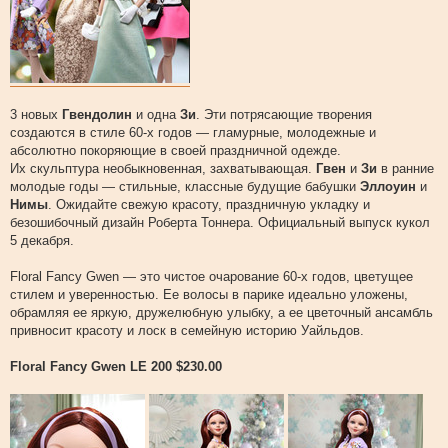
3 новых
Гвендолин
и одна
Зи
. Эти потрясающие творения
создаются в стиле 60-х годов — гламурные, молодежные и
абсолютно покоряющие в своей праздничной одежде.
Их скульптура необыкновенная, захватывающая.
Гвен
и
Зи
в ранние
молодые годы — стильные, классные будущие бабушки
Эллоуин
и
Нимы
. Ожидайте свежую красоту, праздничную укладку и
безошибочный дизайн Роберта Тоннера. Официальный выпуск кукол
5 декабря.
Floral Fancy Gwen — это чистое очарование 60-х годов, цветущее
стилем и уверенностью. Ее волосы в парике идеально уложены,
обрамляя ее яркую, дружелюбную улыбку, а ее цветочный ансамбль
привносит красоту и лоск в семейную историю Уайльдов.
Floral Fancy Gwen LE 200 $230.00