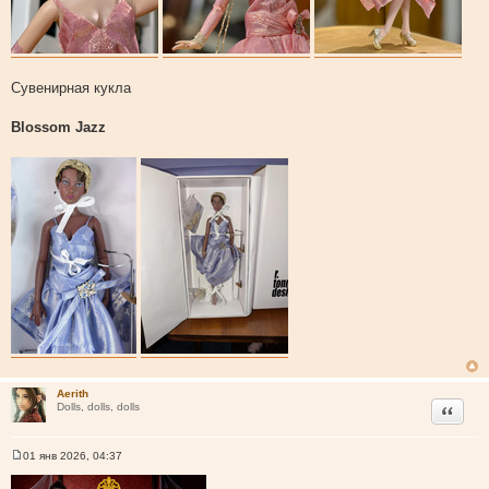
Сувенирная кукла
Blossom Jazz
Aerith
Цитата
Dolls, dolls, dolls
01 янв 2026, 04:37
С
о