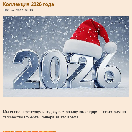
Коллекция 2026 года
01 янв 2026, 04:35
С
о
о
б
щ
е
н
и
е
Мы снова перевернули годовую страницу календаря. Посмотрим на
творчество Роберта Тоннера за это время.