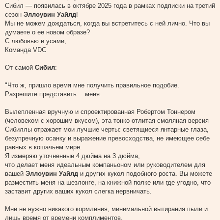
Сибил — появилась в октябре 2025 года в рамках подписки на третий
сезон
Эллоувин Уайлд
!
Мы не можем дождаться, когда вы встретитесь с ней лично. Что вы
думаете о ее новом образе?
С любовью и усами,
Команда VDC
От самой
Сибил
:
"Что ж, пришло время мне получить правильное подобие.
Разрешите представить… меня.
Вылепленная вручную и спроектированная Робертом Тоннером
(человеком с хорошим вкусом), эта тонко отлитая смоляная версия
Сибиллы отражает мои лучшие черты: светящиеся янтарные глаза,
безупречную осанку и выражение превосходства, не имеющее себе
равных в кошачьем мире.
Я измеряю уточненные 4 дюйма на 3 дюйма,
что делает меня идеальным компаньоном или руководителем для
вашей
Эллоувин Уайлд
и других кукол подобного роста. Вы можете
разместить меня на шезлонге, на книжной полке или где угодно, что
заставит других ваших кукол слегка нервничать.
Мне не нужно никакого кормления, минимальной вытирания пыли и
лишь время от времени комплиментов.