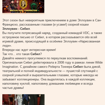
о
б
щ
е
н
и
е
Этот сезон был невероятным приключением в доме Эллоувин в Сан-
Франциско, рассказанным глазами (и усами!) озорной кошки
Эллоувин - Сибил
.
Вы получите потрясающий наряд, созданный командой VDC, а также
остроумное письмо от Сибил, в котором рассказывается обо всей
игривой драме, происходящей в особняке Эллоувин «Нарисованная
леди».
Впереди нас ждет интересная время!
Так что... кто такая
Сибил
?
Давайте немного прогуляемся по переулкам воспоминаний.
Оригинальная Сибил дебютировала в 2008 году в рамках линии Wilde
Imagination. С дизайном самого Роберта Тоннера
Сибил
была дикой,
театральной и полной индивидуальности — пушистой спутницей с
озорной ухмылкой и выразительными глазами, которые никогда не
забывают коллекционеры. Она выделялась в каждой коллекции,
наполовину куклой, наполовину домашним любимцем и всегда
частью драмы!