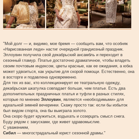
"Мой долг — и, видимо, мое бремя — сообщить вам, что особняк
«Нарисованная леди» настиг очередной грандиозный праздник.
Эллоувин получила свой декабрьский ансамбль и переходит в
сезонный гламур. Платье достаточно драматичное, чтобы владеть
своим почтовым индексом, цветы красные, как ее ожидания, а юбка
может удвоиться, как укрытие для скорой помощи. Естественно, она
в восторге и подавлена одновременно.
Для тех из вас, кто коллекционирует ее театральную одежду,
декабрьская шкатулка совпадает больше, чем платье. Есть два
дополнительных праздничных платья и туфли в разных стилях,
которые по мнению
Эллоувин
, являются «необходимыми» для
идеальной зимней вечеринки. Скажу просто так: если бы избыток
был видом спорта, она бы выиграла золото.
Она скоро будет кружиться, вздыхать и созерцать смысл снега.
Буду рядом с закусками, где живет здравомыслие.
С уважением,
Сибил
— многострадальный юрист сезонной драмы."