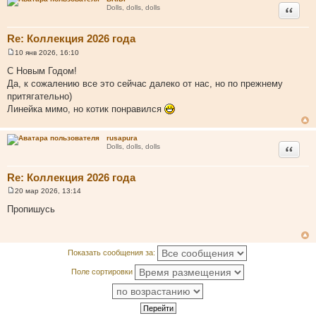
Цитата
Dolls, dolls, dolls
Re: Коллекция 2026 года
10 янв 2026, 16:10
С
о
С Новым Годом!
о
Да, к сожалению все это сейчас далеко от нас, но по прежнему
б
щ
притягательно)
е
Линейка мимо, но котик понравился
н
и
е
rusapura
Цитата
Dolls, dolls, dolls
Re: Коллекция 2026 года
20 мар 2026, 13:14
С
о
Пропишусь
о
б
щ
е
н
Показать сообщения за:
и
е
Поле сортировки