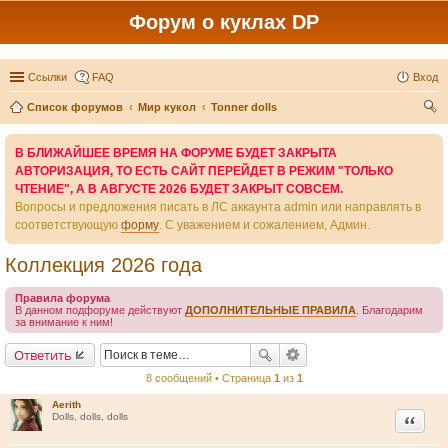
Форум о куклах DP
Ссылки
FAQ
Вход
Список форумов
Мир кукол
Tonner dolls
ои
В БЛИЖАЙШЕЕ ВРЕМЯ НА ФОРУМЕ БУДЕТ ЗАКРЫТА
ск
АВТОРИЗАЦИЯ, ТО ЕСТЬ САЙТ ПЕРЕЙДЕТ В РЕЖИМ "ТОЛЬКО
ЧТЕНИЕ", А В АВГУСТЕ 2026 БУДЕТ ЗАКРЫТ СОВСЕМ.
Вопросы и предложения писать в ЛС аккаунта admin или направлять в
соответствующую
форму
. С уважением и сожалением, Админ.
Коллекция 2026 года
Правила форума
В данном подфоруме действуют
ДОПОЛНИТЕЛЬНЫЕ ПРАВИЛА
. Благодарим
за внимание к ним!
Ответить
8 сообщений • Страница
1
из
1
Aerith
Цитата
Dolls, dolls, dolls