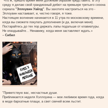
"Что ж, пришло время меня должным образом представить. В эту
среду я делаю свой грандиозный дебют на премьере третьего сезона
сериала
"Эллоувин Уайлд"
. Вы захотите настроиться на это -
Эллоувин настаивает, и, честно говоря, я тоже.
Настоящее волнение начинается в 11 утра по московскому времени,
когда вы сможете покупать дополнения (и да, включая меня).
Постарайтесь до тех пор держать лапы подальше от клавиатуры.
Не опаздывайте... Ненавижу, когда меня заставляют ждать.»
–
Сибил
"Приветствую вас, несчастные души.
Приближается неделя Хэллоуина — мое любимое время года, когда
в моде бархатные плащи, а свет свечей всем льстит.