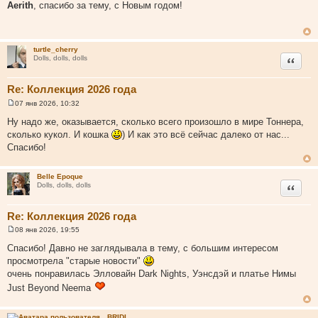
о
Aerith
, спасибо за тему, с Новым годом!
о
б
щ
е
н
turtle_cherry
и
Цитата
Dolls, dolls, dolls
е
Re: Коллекция 2026 года
07 янв 2026, 10:32
С
о
Ну надо же, оказывается, сколько всего произошло в мире Тоннера,
о
сколько кукол. И кошка
) И как это всё сейчас далеко от нас...
б
щ
Спасибо!
е
н
и
Belle Epoque
е
Цитата
Dolls, dolls, dolls
Re: Коллекция 2026 года
08 янв 2026, 19:55
С
о
Спасибо! Давно не заглядывала в тему, с большим интересом
о
просмотрела "старые новости"
б
щ
очень понравилась Элловайн Dark Nights, Уэнсдэй и платье Нимы
е
Just Beyond Neema
н
и
е
BRIDI