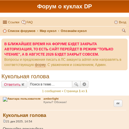
Форум о куклах DP
Ссылки
FAQ
Вход
Список форумов
Мир кукол
Опознаём кукол
ои
В БЛИЖАЙШЕЕ ВРЕМЯ НА ФОРУМЕ БУДЕТ ЗАКРЫТА
ск
АВТОРИЗАЦИЯ, ТО ЕСТЬ САЙТ ПЕРЕЙДЕТ В РЕЖИМ "ТОЛЬКО
ЧТЕНИЕ", А В АВГУСТЕ 2026 БУДЕТ ЗАКРЫТ СОВСЕМ.
Вопросы и предложения писать в ЛС аккаунта admin или направлять в
соответствующую
форму
. С уважением и сожалением, Админ.
Кукольная голова
Ответить
1 сообщение • Страница
1
из
1
amberlight
Цитата
Куклы? Обожаю!
Кукольная голова
21 дек 2025, 14:54
С
о
Опознайте пожалуйста