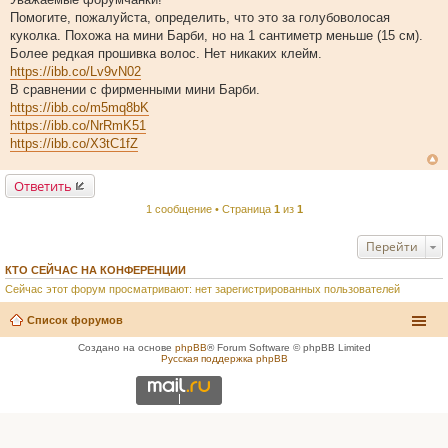
о
Помогите, пожалуйста, определить, что это за голубоволосая
б
щ
куколка. Похожа на мини Барби, но на 1 сантиметр меньше (15 см).
е
Более редкая прошивка волос. Нет никаких клейм.
н
и
https://ibb.co/Lv9vN02
е
В сравнении с фирменными мини Барби.
https://ibb.co/m5mq8bK
https://ibb.co/NrRmK51
https://ibb.co/X3tC1fZ
Ответить
1 сообщение • Страница
1
из
1
Перейти
КТО СЕЙЧАС НА КОНФЕРЕНЦИИ
Сейчас этот форум просматривают: нет зарегистрированных пользователей
Список форумов
Создано на основе
phpBB
® Forum Software © phpBB Limited
Русская поддержка phpBB