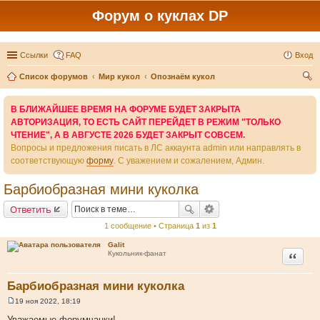
Форум о куклах DP
Ссылки
FAQ
Вход
Список форумов
Мир кукол
Опознаём кукол
ои
В БЛИЖАЙШЕЕ ВРЕМЯ НА ФОРУМЕ БУДЕТ ЗАКРЫТА
ск
АВТОРИЗАЦИЯ, ТО ЕСТЬ САЙТ ПЕРЕЙДЕТ В РЕЖИМ "ТОЛЬКО
ЧТЕНИЕ", А В АВГУСТЕ 2026 БУДЕТ ЗАКРЫТ СОВСЕМ.
Вопросы и предложения писать в ЛС аккаунта admin или направлять в
соответствующую
форму
. С уважением и сожалением, Админ.
Барбиобразная мини куколка
Ответить
1 сообщение • Страница
1
из
1
Galit
Цитата
Кукольник-фанат
Барбиобразная мини куколка
19 ноя 2022, 18:19
С
о
Уважаемые форумчанки!