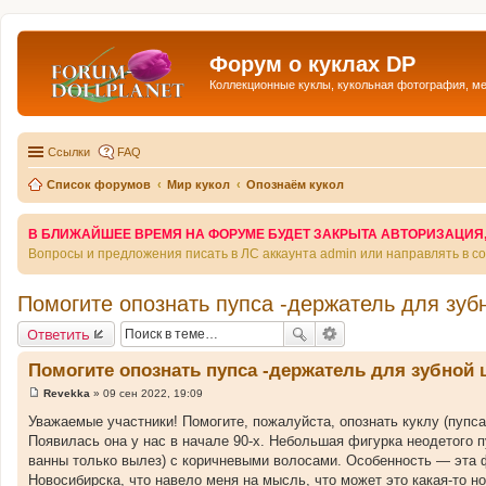
Форум о куклах DP
Коллекционные куклы, кукольная фотография, м
Ссылки
FAQ
Список форумов
Мир кукол
Опознаём кукол
В БЛИЖАЙШЕЕ ВРЕМЯ НА ФОРУМЕ БУДЕТ ЗАКРЫТА АВТОРИЗАЦИЯ, Т
Вопросы и предложения писать в ЛС аккаунта admin или направлять в 
Помогите опознать пупса -держатель для зуб
Ответить
Помогите опознать пупса -держатель для зубной 
Revekka
»
09 сен 2022, 19:09
С
о
Уважаемые участники! Помогите, пожалуйста, опознать куклу (пупса)
о
Появилась она у нас в начале 90-х. Небольшая фигурка неодетого п
б
щ
ванны только вылез) с коричневыми волосами. Особенность — эта ф
е
Новосибирска, что навело меня на мысль, что может это какая-то н
н