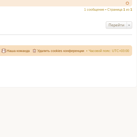
1 сообщение • Страница
1
из
1
Перейти
Наша команда
Удалить cookies конференции
Часовой пояс:
UTC+03:00