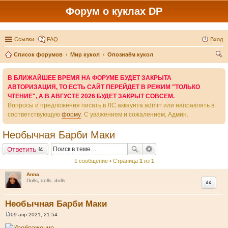
Форум о куклах DP
Ссылки
FAQ
Вход
Список форумов
Мир кукол
Опознаём кукол
ои
В БЛИЖАЙШЕЕ ВРЕМЯ НА ФОРУМЕ БУДЕТ ЗАКРЫТА
ск
АВТОРИЗАЦИЯ, ТО ЕСТЬ САЙТ ПЕРЕЙДЕТ В РЕЖИМ "ТОЛЬКО
ЧТЕНИЕ", А В АВГУСТЕ 2026 БУДЕТ ЗАКРЫТ СОВСЕМ.
Вопросы и предложения писать в ЛС аккаунта admin или направлять в
соответствующую
форму
. С уважением и сожалением, Админ.
Необычная Барби Маки
Ответить
1 сообщение • Страница
1
из
1
Anna
Цитата
Dolls, dolls, dolls
Необычная Барби Маки
09 апр 2021, 21:54
С
о