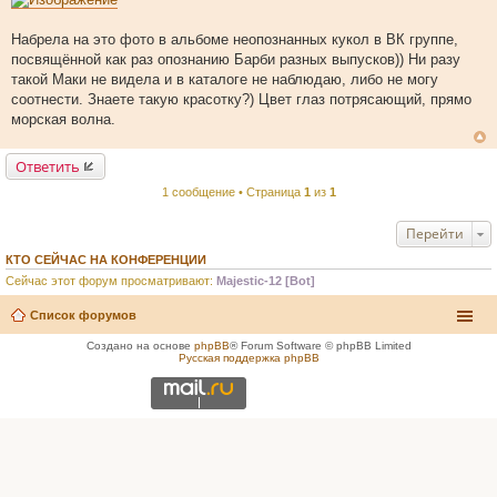
о
б
щ
Набрела на это фото в альбоме неопознанных кукол в ВК группе,
е
посвящённой как раз опознанию Барби разных выпусков)) Ни разу
н
и
такой Маки не видела и в каталоге не наблюдаю, либо не могу
е
соотнести. Знаете такую красотку?) Цвет глаз потрясающий, прямо
морская волна.
Ответить
1 сообщение • Страница
1
из
1
Перейти
КТО СЕЙЧАС НА КОНФЕРЕНЦИИ
Сейчас этот форум просматривают:
Majestic-12 [Bot]
Список форумов
Создано на основе
phpBB
® Forum Software © phpBB Limited
Русская поддержка phpBB