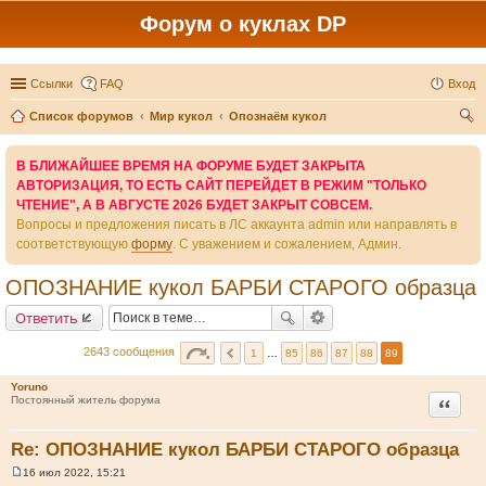
Форум о куклах DP
Ссылки
FAQ
Вход
Список форумов
Мир кукол
Опознаём кукол
ои
В БЛИЖАЙШЕЕ ВРЕМЯ НА ФОРУМЕ БУДЕТ ЗАКРЫТА
ск
АВТОРИЗАЦИЯ, ТО ЕСТЬ САЙТ ПЕРЕЙДЕТ В РЕЖИМ "ТОЛЬКО
ЧТЕНИЕ", А В АВГУСТЕ 2026 БУДЕТ ЗАКРЫТ СОВСЕМ.
Вопросы и предложения писать в ЛС аккаунта admin или направлять в
соответствующую
форму
. С уважением и сожалением, Админ.
ОПОЗНАНИЕ кукол БАРБИ СТАРОГО образца
Ответить
2643 сообщения
1
…
85
86
87
88
89
Yoruno
Цитата
Постоянный житель форума
Re: ОПОЗНАНИЕ кукол БАРБИ СТАРОГО образца
16 июл 2022, 15:21
С