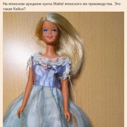
о
На японском аукционе кукла Mattel японского же производства. Это
о
такая Кейси?
б
щ
е
н
и
е