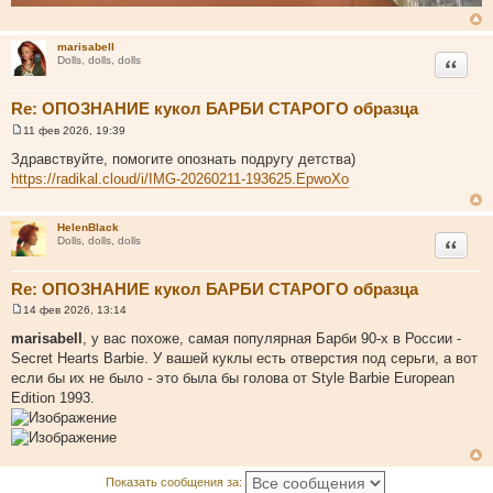
marisabell
Цитата
Dolls, dolls, dolls
Re: ОПОЗНАНИЕ кукол БАРБИ СТАРОГО образца
11 фев 2026, 19:39
С
о
Здравствуйте, помогите опознать подругу детства)
о
https://radikal.cloud/i/IMG-20260211-193625.EpwoXo
б
щ
е
н
HelenBlack
и
Цитата
Dolls, dolls, dolls
е
Re: ОПОЗНАНИЕ кукол БАРБИ СТАРОГО образца
14 фев 2026, 13:14
С
о
marisabell
, у вас похоже, самая популярная Барби 90-х в России -
о
Secret Hearts Barbie. У вашей куклы есть отверстия под серьги, а вот
б
щ
если бы их не было - это была бы голова от Style Barbie European
е
Edition 1993.
н
и
е
Показать сообщения за: