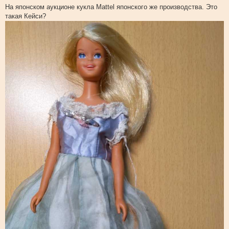
о
На японском аукционе кукла Mattel японского же производства. Это
о
такая Кейси?
б
щ
е
н
и
е