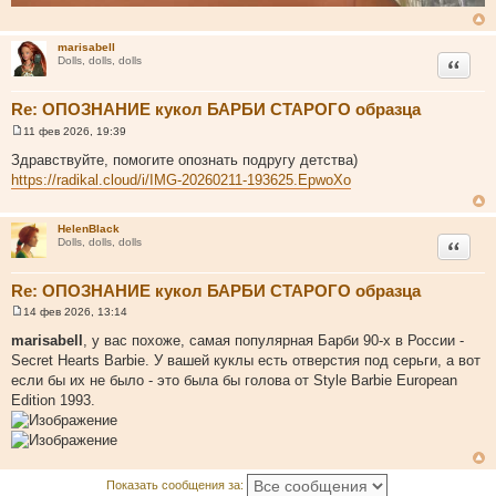
marisabell
Цитата
Dolls, dolls, dolls
Re: ОПОЗНАНИЕ кукол БАРБИ СТАРОГО образца
11 фев 2026, 19:39
С
о
Здравствуйте, помогите опознать подругу детства)
о
https://radikal.cloud/i/IMG-20260211-193625.EpwoXo
б
щ
е
н
HelenBlack
и
Цитата
Dolls, dolls, dolls
е
Re: ОПОЗНАНИЕ кукол БАРБИ СТАРОГО образца
14 фев 2026, 13:14
С
о
marisabell
, у вас похоже, самая популярная Барби 90-х в России -
о
Secret Hearts Barbie. У вашей куклы есть отверстия под серьги, а вот
б
щ
если бы их не было - это была бы голова от Style Barbie European
е
Edition 1993.
н
и
е
Показать сообщения за: