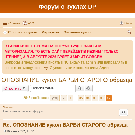
Форум о куклах DP
Ссылки
FAQ
Вход
Список форумов
Мир кукол
Опознаём кукол
ои
В БЛИЖАЙШЕЕ ВРЕМЯ НА ФОРУМЕ БУДЕТ ЗАКРЫТА
ск
АВТОРИЗАЦИЯ, ТО ЕСТЬ САЙТ ПЕРЕЙДЕТ В РЕЖИМ "ТОЛЬКО
ЧТЕНИЕ", А В АВГУСТЕ 2026 БУДЕТ ЗАКРЫТ СОВСЕМ.
Вопросы и предложения писать в ЛС аккаунта admin или направлять в
соответствующую
форму
. С уважением и сожалением, Админ.
ОПОЗНАНИЕ кукол БАРБИ СТАРОГО образца
Ответить
2643 сообщения
1
…
85
86
87
88
89
Yoruno
Цитата
Постоянный житель форума
Re: ОПОЗНАНИЕ кукол БАРБИ СТАРОГО образца
16 июл 2022, 15:21
С