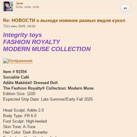
Jane
Цитата
Dolls, dolls, dolls
Re: НОВОСТИ о выходе новинок разных видов кукол
21 июн 2025, 19:02
С
о
Integrity toys
о
б
FASHION ROYALTY
щ
MODERN MUSE COLLECTION
е
н
и
е
Item # 91554
Socialite Café
Adèle Makéda® Dressed Doll
The Fashion Royalty® Collection: Modern Muse
Edition Size: 1100
Expected Ship Date: Late Summer/Early Fall 2025
Head Sculpt: Adèle 2.0
Body Type: FR 6.0
Foot Sculpt: High-heeled
Skin Tone: A-Tone
Hair Color: Dark Brunette