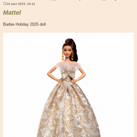
24 июл 2025, 04:11
С
о
Mattel
о
б
щ
Barbie Holiday 2025 doll
е
н
и
е