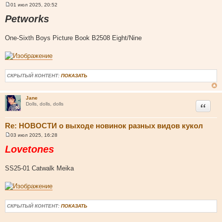
01 июл 2025, 20:52
С
о
Petworks
о
б
щ
One-Sixth Boys Picture Book B2508 Eight/Nine
е
н
и
е
СКРЫТЫЙ КОНТЕНТ:
ПОКАЗАТЬ
Jane
Цитата
Dolls, dolls, dolls
Re: НОВОСТИ о выходе новинок разных видов кукол
03 июл 2025, 16:28
С
о
Lovetones
о
б
щ
SS25-01 Catwalk Meika
е
н
и
е
СКРЫТЫЙ КОНТЕНТ:
ПОКАЗАТЬ