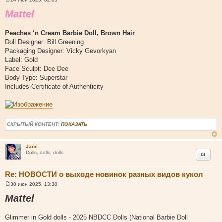
С
о
Mattel
о
б
щ
Peaches ‘n Cream Barbie Doll, Brown Hair
е
н
Doll Designer: Bill Greening
и
Packaging Designer: Vicky Gevorkyan
е
Label: Gold
Face Sculpt: Dee Dee
Body Type: Superstar
Includes Certificate of Authenticity
СКРЫТЫЙ КОНТЕНТ:
ПОКАЗАТЬ
Jane
Цитата
Dolls, dolls, dolls
Re: НОВОСТИ о выходе новинок разных видов кукол
30 июн 2025, 13:30
С
о
Mattel
о
б
щ
Glimmer in Gold dolls - 2025 NBDCC Dolls (National Barbie Doll
е