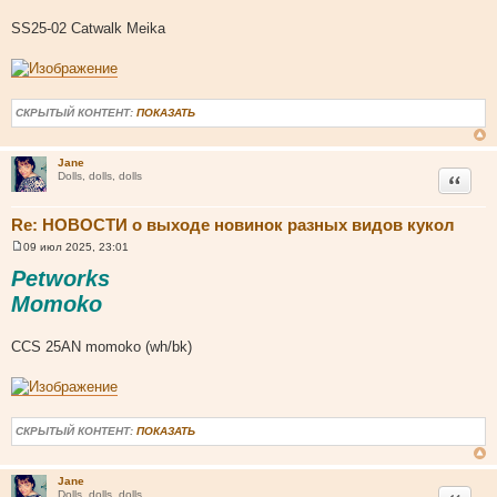
SS25-02 Catwalk Meika
СКРЫТЫЙ КОНТЕНТ:
ПОКАЗАТЬ
Jane
Цитата
Dolls, dolls, dolls
Re: НОВОСТИ о выходе новинок разных видов кукол
09 июл 2025, 23:01
С
о
Petworks
о
б
Momoko
щ
е
н
CCS 25AN momoko (wh/bk)
и
е
СКРЫТЫЙ КОНТЕНТ:
ПОКАЗАТЬ
Jane
Цитата
Dolls, dolls, dolls