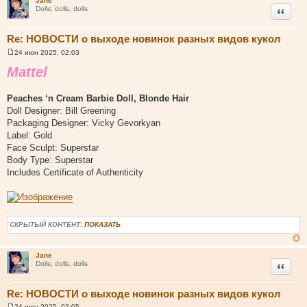
Jane
Цитата
Dolls, dolls, dolls
Re: НОВОСТИ о выходе новинок разных видов кукол
24 июн 2025, 02:03
С
о
Mattel
о
б
щ
Peaches ‘n Cream Barbie Doll, Blonde Hair
е
н
Doll Designer: Bill Greening
и
Packaging Designer: Vicky Gevorkyan
е
Label: Gold
Face Sculpt: Superstar
Body Type: Superstar
Includes Certificate of Authenticity
СКРЫТЫЙ КОНТЕНТ:
ПОКАЗАТЬ
Jane
Цитата
Dolls, dolls, dolls
Re: НОВОСТИ о выходе новинок разных видов кукол
24 июн 2025, 02:05