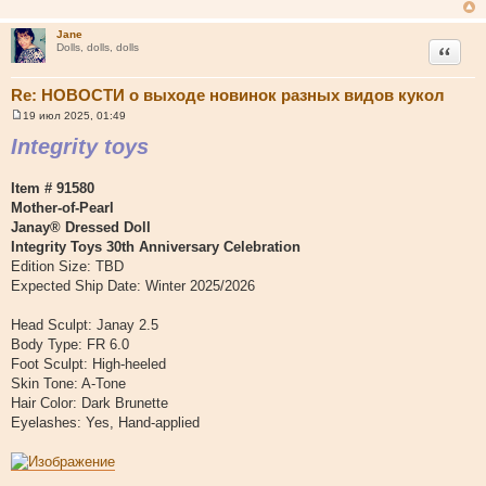
Jane
Цитата
Dolls, dolls, dolls
Re: НОВОСТИ о выходе новинок разных видов кукол
19 июл 2025, 01:49
С
о
Integrity toys
о
б
щ
Item # 91580
е
н
Mother-of-Pearl
и
Janay® Dressed Doll
е
Integrity Toys 30th Anniversary Celebration
Edition Size: TBD
Expected Ship Date: Winter 2025/2026
Head Sculpt: Janay 2.5
Body Type: FR 6.0
Foot Sculpt: High-heeled
Skin Tone: A-Tone
Hair Color: Dark Brunette
Eyelashes: Yes, Hand-applied