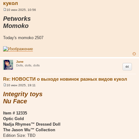
кукол
10 июн 2025, 10:56
С
о
Petworks
о
б
Momoko
щ
е
н
Today's momoko 2507
и
е
Jane
Цитата
Dolls, dolls, dolls
Re: НОВОСТИ о выходе новинок разных видов кукол
10 июн 2025, 19:11
С
о
Integrity toys
о
б
Nu Face
щ
е
н
Item # 12335
и
е
Optic Gold
Nadja Rhymes™ Dressed Doll
The Jason Wu™ Collection
Edition Size: TBD