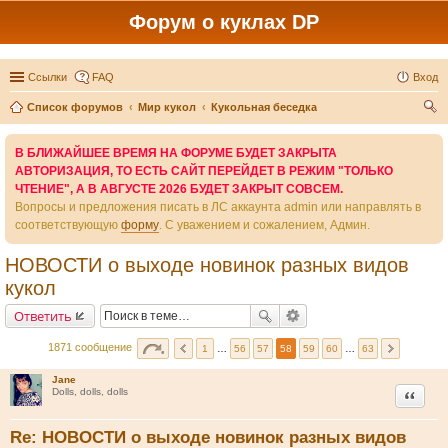
Форум о куклах DP
Ссылки
FAQ
Вход
Список форумов
Мир кукол
Кукольная беседка
ои
В БЛИЖАЙШЕЕ ВРЕМЯ НА ФОРУМЕ БУДЕТ ЗАКРЫТА
ск
АВТОРИЗАЦИЯ, ТО ЕСТЬ САЙТ ПЕРЕЙДЕТ В РЕЖИМ "ТОЛЬКО
ЧТЕНИЕ", А В АВГУСТЕ 2026 БУДЕТ ЗАКРЫТ СОВСЕМ.
Вопросы и предложения писать в ЛС аккаунта admin или направлять в
соответствующую
форму
. С уважением и сожалением, Админ.
НОВОСТИ о выходе новинок разных видов
кукол
Ответить
1871 сообщение
1
…
56
57
58
59
60
…
63
Jane
Цитата
Dolls, dolls, dolls
Re: НОВОСТИ о выходе новинок разных видов