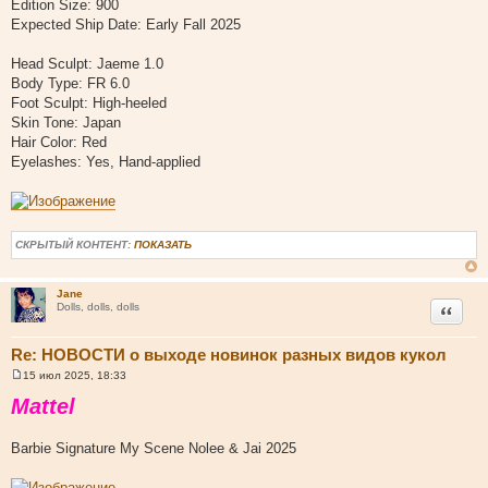
Edition Size: 900
Expected Ship Date: Early Fall 2025
Head Sculpt: Jaeme 1.0
Body Type: FR 6.0
Foot Sculpt: High-heeled
Skin Tone: Japan
Hair Color: Red
Eyelashes: Yes, Hand-applied
СКРЫТЫЙ КОНТЕНТ:
ПОКАЗАТЬ
Jane
Цитата
Dolls, dolls, dolls
Re: НОВОСТИ о выходе новинок разных видов кукол
15 июл 2025, 18:33
С
о
Mattel
о
б
щ
Barbie Signature My Scene Nolee & Jai 2025
е
н
и