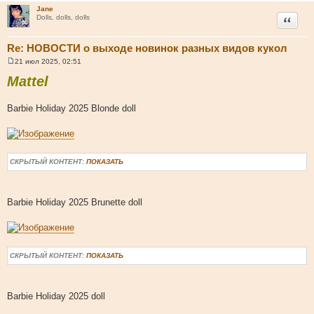
Jane
Цитата
Dolls, dolls, dolls
Re: НОВОСТИ о выходе новинок разных видов кукол
21 июл 2025, 02:51
С
о
Mattel
о
б
щ
Barbie Holiday 2025 Blonde doll
е
н
и
е
СКРЫТЫЙ КОНТЕНТ:
ПОКАЗАТЬ
Barbie Holiday 2025 Brunette doll
СКРЫТЫЙ КОНТЕНТ:
ПОКАЗАТЬ
Barbie Holiday 2025 doll