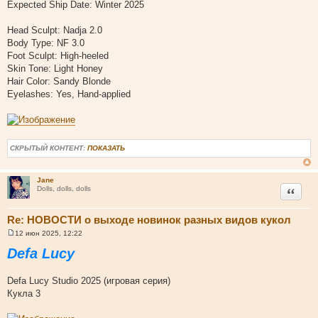
Expected Ship Date: Winter 2025
Head Sculpt: Nadja 2.0
Body Type: NF 3.0
Foot Sculpt: High-heeled
Skin Tone: Light Honey
Hair Color: Sandy Blonde
Eyelashes: Yes, Hand-applied
СКРЫТЫЙ КОНТЕНТ:
ПОКАЗАТЬ
Jane
Цитата
Dolls, dolls, dolls
Re: НОВОСТИ о выходе новинок разных видов кукол
12 июн 2025, 12:22
С
о
Defa Lucy
о
б
щ
Defa Lucy Studio 2025 (игровая серия)
е
н
Кукла 3
и
е