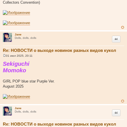
н
Collectors Convention)
и
е
Jane
Цитата
Dolls, dolls, dolls
Re: НОВОСТИ о выходе новинок разных видов кукол
01 июл 2025, 20:11
С
о
Sekiguchi
о
б
Momoko
щ
е
н
GIRL POP blue star Purple Ver.
и
е
August 2025
Jane
Цитата
Dolls, dolls, dolls
Re: НОВОСТИ о выходе новинок разных видов кукол