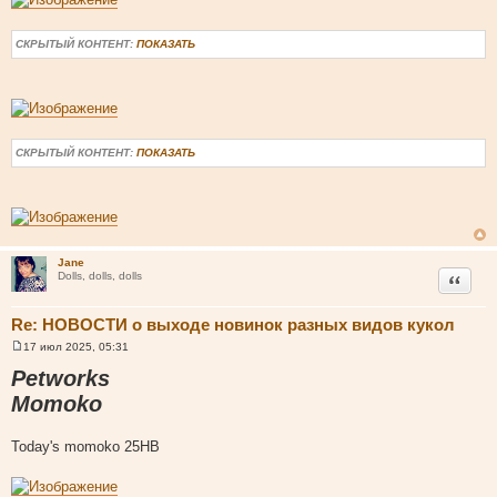
е
СКРЫТЫЙ КОНТЕНТ:
ПОКАЗАТЬ
СКРЫТЫЙ КОНТЕНТ:
ПОКАЗАТЬ
Jane
Цитата
Dolls, dolls, dolls
Re: НОВОСТИ о выходе новинок разных видов кукол
17 июл 2025, 05:31
С
о
Petworks
о
б
Momoko
щ
е
н
Today's momoko 25HB
и
е