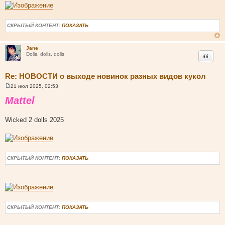
СКРЫТЫЙ КОНТЕНТ:
ПОКАЗАТЬ
Jane
Цитата
Dolls, dolls, dolls
Re: НОВОСТИ о выходе новинок разных видов кукол
21 июл 2025, 02:53
С
о
Mattel
о
б
щ
Wicked 2 dolls 2025
е
н
и
е
СКРЫТЫЙ КОНТЕНТ:
ПОКАЗАТЬ
СКРЫТЫЙ КОНТЕНТ:
ПОКАЗАТЬ