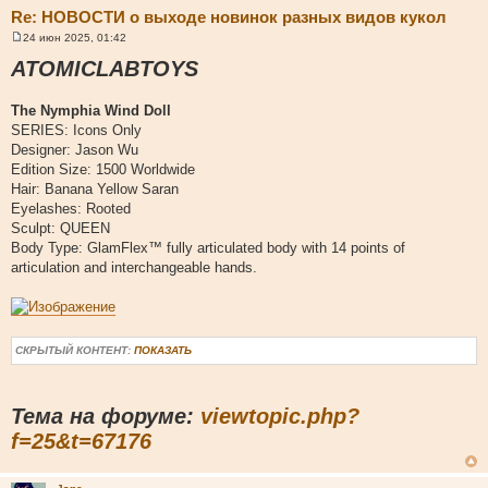
Re: НОВОСТИ о выходе новинок разных видов кукол
24 июн 2025, 01:42
С
о
ATOMICLABTOYS
о
б
щ
The Nymphia Wind Doll
е
н
SERIES: Icons Only
и
Designer: Jason Wu
е
Edition Size: 1500 Worldwide
Hair: Banana Yellow Saran
Eyelashes: Rooted
Sculpt: QUEEN
Body Type: GlamFlex™ fully articulated body with 14 points of
articulation and interchangeable hands.
СКРЫТЫЙ КОНТЕНТ:
ПОКАЗАТЬ
Тема на форуме:
viewtopic.php?
f=25&t=67176