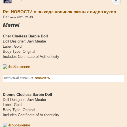
Re: НОВОСТИ о выходе новинок разных видов кукол
10 июл 2025, 21:43
С
о
Mattel
о
б
щ
Cher Clueless Barbie Doll
е
н
Doll Designer: Javi Meabe
и
Label: Gold
е
Body Type: Original
Includes Certificate of Authenticity
СКРЫТЫЙ КОНТЕНТ:
ПОКАЗАТЬ
Dionne Clueless Barbie Doll
Doll Designer: Javi Meabe
Label: Gold
Body Type: Original
Includes Certificate of Authenticity