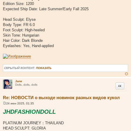
Edition Size: 1200
Expected Ship Date: Late Summer/Early Fall 2025
Head Sculpt: Elyse
Body Type: FR 6.0
Foot Sculpt: High-heeled
Skin Tone: Hungarian
Hair Color: Dark Blonde
Eyelashes: Yes, Hand-applied
СКРЫТЫЙ КОНТЕНТ:
ПОКАЗАТЬ
Jane
Цитата
Dolls, dolls, dolls
Re: НОВОСТИ о выходе новинок разных видов кукол
24 июн 2025, 01:35
С
о
JHDFASHIONDOLL
о
б
щ
PLATINUM JOURNEY：THAILAND
е
н
HEAD SCULPT: GLORIA
и