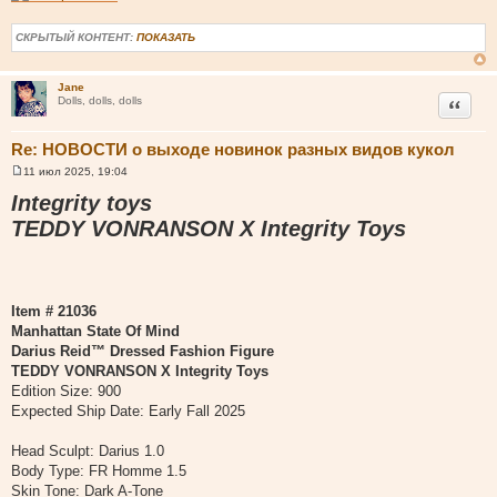
СКРЫТЫЙ КОНТЕНТ:
ПОКАЗАТЬ
Jane
Цитата
Dolls, dolls, dolls
Re: НОВОСТИ о выходе новинок разных видов кукол
11 июл 2025, 19:04
С
о
Integrity toys
о
б
TEDDY VONRANSON X Integrity Toys
щ
е
н
и
е
Item # 21036
Manhattan State Of Mind
Darius Reid™ Dressed Fashion Figure
TEDDY VONRANSON X Integrity Toys
Edition Size: 900
Expected Ship Date: Early Fall 2025
Head Sculpt: Darius 1.0
Body Type: FR Homme 1.5
Skin Tone: Dark A-Tone