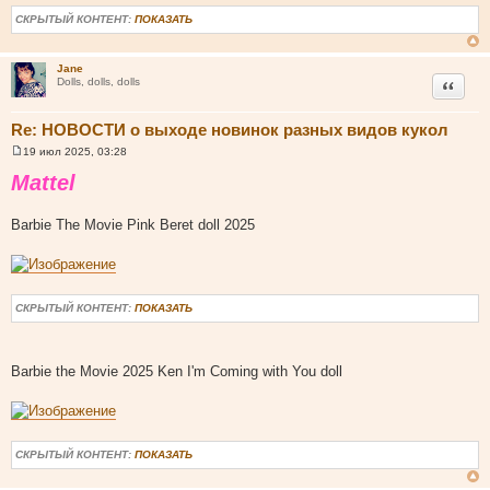
СКРЫТЫЙ КОНТЕНТ:
ПОКАЗАТЬ
Jane
Цитата
Dolls, dolls, dolls
Re: НОВОСТИ о выходе новинок разных видов кукол
19 июл 2025, 03:28
С
о
Mattel
о
б
щ
Barbie The Movie Pink Beret doll 2025
е
н
и
е
СКРЫТЫЙ КОНТЕНТ:
ПОКАЗАТЬ
Barbie the Movie 2025 Ken I'm Coming with You doll
СКРЫТЫЙ КОНТЕНТ:
ПОКАЗАТЬ