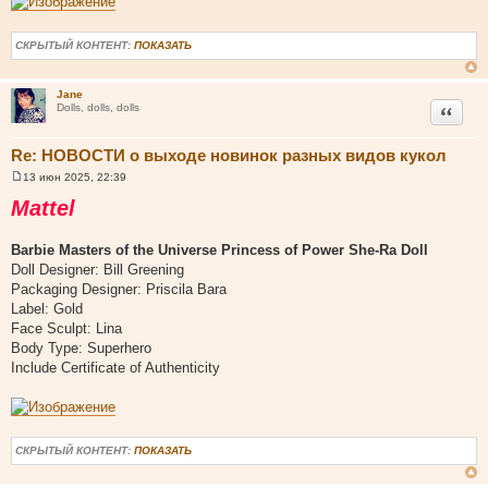
СКРЫТЫЙ КОНТЕНТ:
ПОКАЗАТЬ
Jane
Цитата
Dolls, dolls, dolls
Re: НОВОСТИ о выходе новинок разных видов кукол
13 июн 2025, 22:39
С
о
Mattel
о
б
щ
Barbie Masters of the Universe Princess of Power She-Ra Doll
е
н
Doll Designer: Bill Greening
и
Packaging Designer: Priscila Bara
е
Label: Gold
Face Sculpt: Lina
Body Type: Superhero
Include Certificate of Authenticity
СКРЫТЫЙ КОНТЕНТ:
ПОКАЗАТЬ