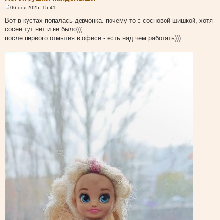
06 ноя 2025, 15:41
С
о
Вот в кустах попалась девчонка. почему-то с сосновой шишкой, хотя
о
сосен тут нет и не было)))
б
щ
после первого отмытия в офисе - есть над чем работать)))
е
н
и
е