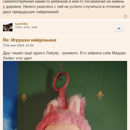
свежепотерянная каким-то ребенком и кем-то посаженная на камень
у дорожки. Ничего ужасного с ней не успело случиться в отличие от
двух предыдущих найденышей.
Lucciola
Цитата
Dolls, dolls, dolls
Re: Игрушки найденыши
04 июл 2026, 21:50
С
о
Друг нашёл ещё одного Лабубу - розового. Его забрала себе Мидори.
о
Любит этот цвет.
б
щ
е
н
и
е