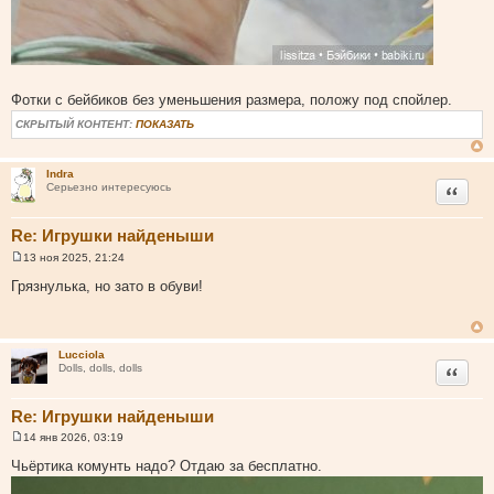
Фотки с бейбиков без уменьшения размера, положу под спойлер.
СКРЫТЫЙ КОНТЕНТ:
ПОКАЗАТЬ
Indra
Цитата
Серьезно интересуюсь
Re: Игрушки найденыши
13 ноя 2025, 21:24
С
о
Грязнулька, но зато в обуви!
о
б
щ
е
н
Lucciola
и
Цитата
Dolls, dolls, dolls
е
Re: Игрушки найденыши
14 янв 2026, 03:19
С
о
Чьёртика комунть надо? Отдаю за бесплатно.
о
б