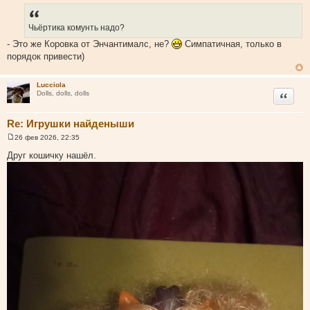
б
щ
е
Чьёртика комунть надо?
н
и
- Это же Коровка от Энчантималс, не?
Симпатичная, только в
е
порядок привести)
Lucciola
Цитата
Dolls, dolls, dolls
Re: Игрушки найденыши
26 фев 2026, 22:35
С
о
Друг кошичку нашёл.
о
б
щ
е
н
и
е