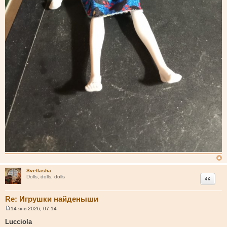
Svetlasha
Цитата
Dolls, dolls, dolls
Re: Игрушки найденыши
14 янв 2026, 07:14
С
о
Lucciola
о