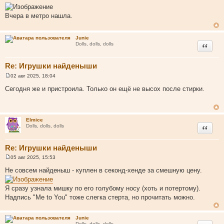
о
о
Вчера в метро нашла.
б
щ
е
н
Junie
и
Цитата
Dolls, dolls, dolls
е
Re: Игрушки найденыши
02 авг 2025, 18:04
С
о
Сегодня же и пристроила. Только он ещё не высох после стирки.
о
б
щ
е
н
Elmice
и
Цитата
Dolls, dolls, dolls
е
Re: Игрушки найденыши
05 авг 2025, 15:53
С
о
Не совсем найденыш - куплен в секонд-хенде за смешную цену.
о
б
щ
Я сразу узнала мишку по его голубому носу (хоть и потертому).
е
Надпись "Me to You" тоже слегка стерта, но прочитать можно.
н
и
е
Junie
Dolls, dolls, dolls