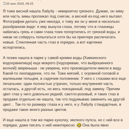
20 июн 2026, 08:25
С
о
Я тоже весной нашла Лабубу - невероятно грязного. Думаю, он зиму
о
или часть зимы пролежал под снегом, а весной из-под него вытаял.
б
щ
Фотографии делать уже некогда, к тому же он у меня в несколько
е
разобранном виде: я ему вынула глаза, потому что в глазницы
н
и
набилась грязь и сами глаза тоже попортились от грязной воды, и
е
никак не соберусь попытаться хотя бы на принтере распечатать
новые. Стеклянная часть глаз в порядке, а вот картинки
испортились.
А позже нашла в парке у самой кромки воды (Химкинского
водохранилища) еще мокрого (подозреваю, что выброшенного
волной) звереныша - не уверена, кого производители имели в виду.
Какой-то леопарденок, что ли. Тоже мягкий, с огромной головой и
маленьким тельцем, в сидячем положении. У него с глазами все еще
печальнее: один полностью утрачен, только внутренняя часть
осталась, а другой есть, но весь покоцанный, под замену. Причем
цвет глаз у него довольно редкий, светло-розовый, я таких глаз в
продаже отдельно не нашла, так что подумываю заменить на другой
цвет... Так-то по размеру глаза и у него, и у Лабубу стандартные, в
продаже таких много разных цветов.
И еще нашла в том же парке куколку, мелкого пупса, но с ней все в
порядке, даже писать о ней неинтересно.
Она была явно