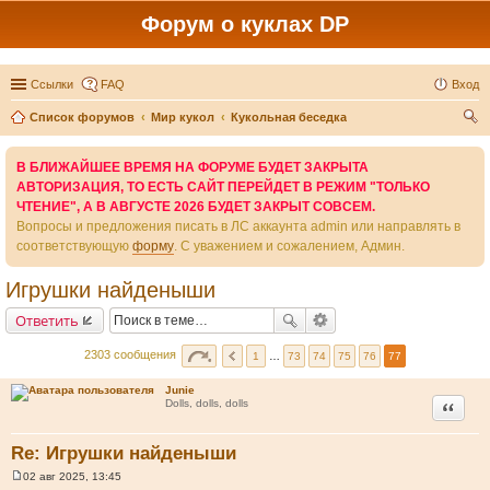
Форум о куклах DP
Ссылки
FAQ
Вход
Список форумов
Мир кукол
Кукольная беседка
ои
В БЛИЖАЙШЕЕ ВРЕМЯ НА ФОРУМЕ БУДЕТ ЗАКРЫТА
ск
АВТОРИЗАЦИЯ, ТО ЕСТЬ САЙТ ПЕРЕЙДЕТ В РЕЖИМ "ТОЛЬКО
ЧТЕНИЕ", А В АВГУСТЕ 2026 БУДЕТ ЗАКРЫТ СОВСЕМ.
Вопросы и предложения писать в ЛС аккаунта admin или направлять в
соответствующую
форму
. С уважением и сожалением, Админ.
Игрушки найденыши
Ответить
2303 сообщения
1
…
73
74
75
76
77
Junie
Цитата
Dolls, dolls, dolls
Re: Игрушки найденыши
02 авг 2025, 13:45
С