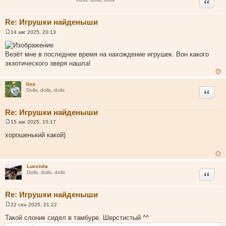
Цитата
Re: Игрушки найденыши
14 авг 2025, 20:13
С
о
о
Везёт мне в последнее время на нахождение игрушек. Вон какого
б
щ
экзотического зверя нашла!
е
н
и
liss
е
Цитата
Dolls, dolls, dolls
Re: Игрушки найденыши
15 авг 2025, 15:17
С
о
хорошенький какой)
о
б
щ
е
н
Lucciola
и
Цитата
Dolls, dolls, dolls
е
Re: Игрушки найденыши
22 сен 2025, 21:22
С
о
Такой слоник сидел в тамбуре. Шерстистый ^^
о