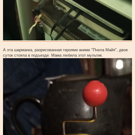
А эта шарманка, разрисованная героями аниме "Пчела Майя", двое
суток стояла в подъезде. Мама любила этот мультик.