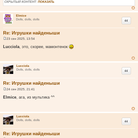
б
СКРЫТЫЙ КОНТЕНТ:
ПОКАЗАТЬ
щ
е
н
и
Elmice
Цитата
е
Dolls, dolls, dolls
Re: Игрушки найденыши
23 сен 2025, 13:54
С
о
Lucciola
, это, скорее, мамонтенок
о
б
щ
е
н
Lucciola
и
Цитата
Dolls, dolls, dolls
е
Re: Игрушки найденыши
24 сен 2025, 21:41
С
о
Elmice
, ага, из мультика ^^
о
б
щ
е
н
Lucciola
и
Цитата
Dolls, dolls, dolls
е
Re: Игрушки найденыши