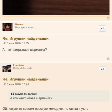
Navka
Цитата
Мир кукол зовет...
Re: Игрушки найденыши
15 июн 2026, 11:05
С
о
А что наигрывает шарманка?
о
б
щ
е
н
Lucciola
и
Цитата
Dolls, dolls, dolls
е
Re: Игрушки найденыши
15 июн 2026, 13:46
С
о
о
Navka писал(а):
б
А что наигрывает шарманка?
щ
е
н
и
Ой, какую-то совсем простую мелодию, не связанную с
е