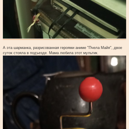
А эта шарманка, разрисованная героями аниме "Пчела Майя", двое
суток стояла в подъезде. Мама любила этот мультик.