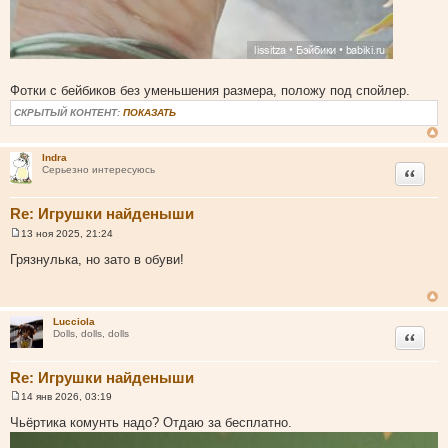
Фотки с бейбиков без уменьшения размера, положу под спойлер.
СКРЫТЫЙ КОНТЕНТ:
ПОКАЗАТЬ
Indra
Цитата
Серьезно интересуюсь
Re: Игрушки найденыши
13 ноя 2025, 21:24
С
о
Грязнулька, но зато в обуви!
о
б
щ
е
н
Lucciola
и
Цитата
Dolls, dolls, dolls
е
Re: Игрушки найденыши
14 янв 2026, 03:19
С
о
Чьёртика комунть надо? Отдаю за бесплатно.
о
б