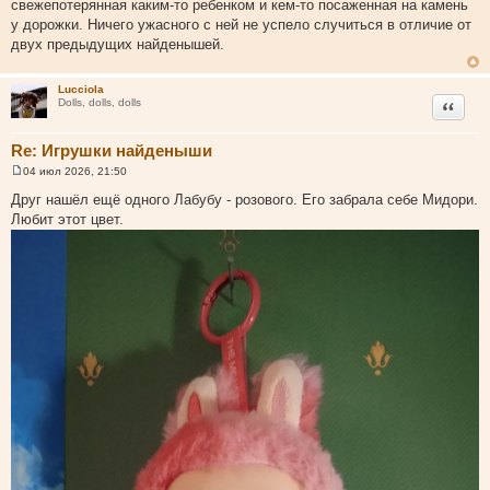
свежепотерянная каким-то ребенком и кем-то посаженная на камень
у дорожки. Ничего ужасного с ней не успело случиться в отличие от
двух предыдущих найденышей.
Lucciola
Цитата
Dolls, dolls, dolls
Re: Игрушки найденыши
04 июл 2026, 21:50
С
о
Друг нашёл ещё одного Лабубу - розового. Его забрала себе Мидори.
о
Любит этот цвет.
б
щ
е
н
и
е