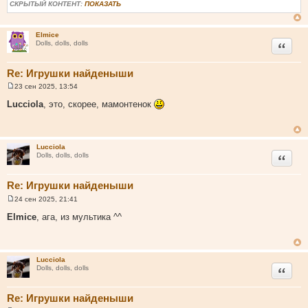
б
СКРЫТЫЙ КОНТЕНТ:
ПОКАЗАТЬ
щ
е
н
и
Elmice
Цитата
е
Dolls, dolls, dolls
Re: Игрушки найденыши
23 сен 2025, 13:54
С
о
Lucciola
, это, скорее, мамонтенок
о
б
щ
е
н
Lucciola
и
Цитата
Dolls, dolls, dolls
е
Re: Игрушки найденыши
24 сен 2025, 21:41
С
о
Elmice
, ага, из мультика ^^
о
б
щ
е
н
Lucciola
и
Цитата
Dolls, dolls, dolls
е
Re: Игрушки найденыши