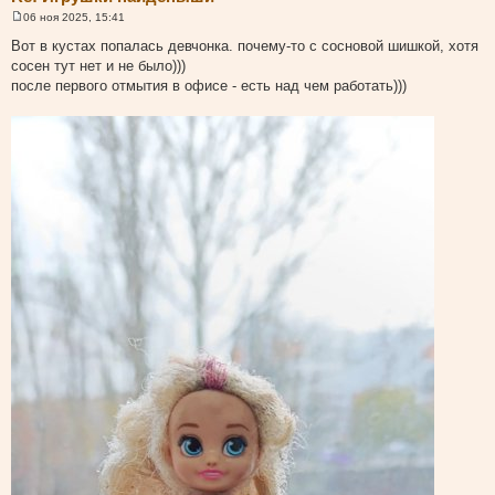
06 ноя 2025, 15:41
С
о
Вот в кустах попалась девчонка. почему-то с сосновой шишкой, хотя
о
сосен тут нет и не было)))
б
щ
после первого отмытия в офисе - есть над чем работать)))
е
н
и
е