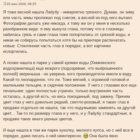
20 июн 2026, 08:25
С
о
Я тоже весной нашла Лабубу - невероятно грязного. Думаю, он зиму
о
или часть зимы пролежал под снегом, а весной из-под него вытаял.
б
щ
Фотографии делать уже некогда, к тому же он у меня в несколько
е
разобранном виде: я ему вынула глаза, потому что в глазницы
н
и
набилась грязь и сами глаза тоже попортились от грязной воды, и
е
никак не соберусь попытаться хотя бы на принтере распечатать
новые. Стеклянная часть глаз в порядке, а вот картинки
испортились.
А позже нашла в парке у самой кромки воды (Химкинского
водохранилища) еще мокрого (подозреваю, что выброшенного
волной) звереныша - не уверена, кого производители имели в виду.
Какой-то леопарденок, что ли. Тоже мягкий, с огромной головой и
маленьким тельцем, в сидячем положении. У него с глазами все еще
печальнее: один полностью утрачен, только внутренняя часть
осталась, а другой есть, но весь покоцанный, под замену. Причем
цвет глаз у него довольно редкий, светло-розовый, я таких глаз в
продаже отдельно не нашла, так что подумываю заменить на другой
цвет... Так-то по размеру глаза и у него, и у Лабубу стандартные, в
продаже таких много разных цветов.
И еще нашла в том же парке куколку, мелкого пупса, но с ней все в
порядке, даже писать о ней неинтересно.
Она была явно