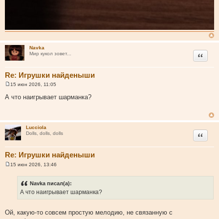
Navka
Цитата
Мир кукол зовет...
Re: Игрушки найденыши
15 июн 2026, 11:05
С
о
А что наигрывает шарманка?
о
б
щ
е
н
Lucciola
и
Цитата
Dolls, dolls, dolls
е
Re: Игрушки найденыши
15 июн 2026, 13:46
С
о
о
Navka писал(а):
б
А что наигрывает шарманка?
щ
е
н
и
Ой, какую-то совсем простую мелодию, не связанную с
е