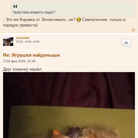
б
щ
е
Чьёртика комунть надо?
н
и
- Это же Коровка от Энчантималс, не?
Симпатичная, только в
е
порядок привести)
Lucciola
Цитата
Dolls, dolls, dolls
Re: Игрушки найденыши
26 фев 2026, 22:35
С
о
Друг кошичку нашёл.
о
б
щ
е
н
и
е