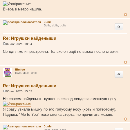
о
о
Вчера в метро нашла.
б
щ
е
н
Junie
и
Цитата
Dolls, dolls, dolls
е
Re: Игрушки найденыши
02 авг 2025, 18:04
С
о
Сегодня же и пристроила. Только он ещё не высох после стирки.
о
б
щ
е
н
Elmice
и
Цитата
Dolls, dolls, dolls
е
Re: Игрушки найденыши
05 авг 2025, 15:53
С
о
Не совсем найденыш - куплен в секонд-хенде за смешную цену.
о
б
щ
Я сразу узнала мишку по его голубому носу (хоть и потертому).
е
Надпись "Me to You" тоже слегка стерта, но прочитать можно.
н
и
е
Junie
Dolls, dolls, dolls