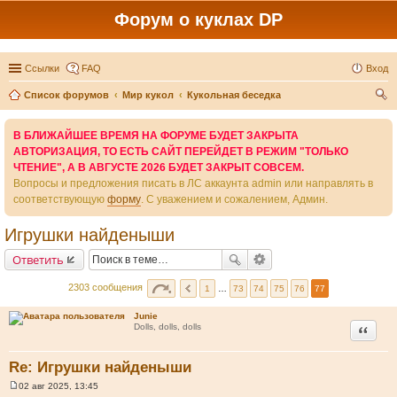
Форум о куклах DP
Ссылки
FAQ
Вход
Список форумов
Мир кукол
Кукольная беседка
ои
В БЛИЖАЙШЕЕ ВРЕМЯ НА ФОРУМЕ БУДЕТ ЗАКРЫТА
ск
АВТОРИЗАЦИЯ, ТО ЕСТЬ САЙТ ПЕРЕЙДЕТ В РЕЖИМ "ТОЛЬКО
ЧТЕНИЕ", А В АВГУСТЕ 2026 БУДЕТ ЗАКРЫТ СОВСЕМ.
Вопросы и предложения писать в ЛС аккаунта admin или направлять в
соответствующую
форму
. С уважением и сожалением, Админ.
Игрушки найденыши
Ответить
2303 сообщения
1
…
73
74
75
76
77
Junie
Цитата
Dolls, dolls, dolls
Re: Игрушки найденыши
02 авг 2025, 13:45
С