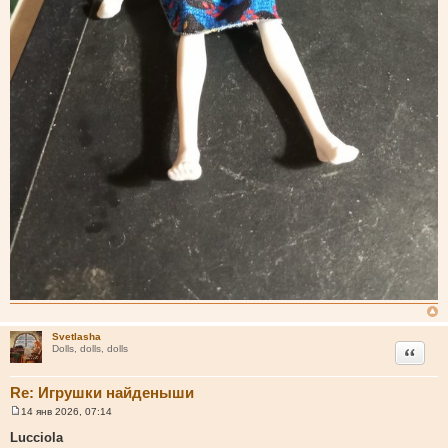
Svetlasha
Цитата
Dolls, dolls, dolls
Re: Игрушки найденыши
14 янв 2026, 07:14
С
о
Lucciola
о