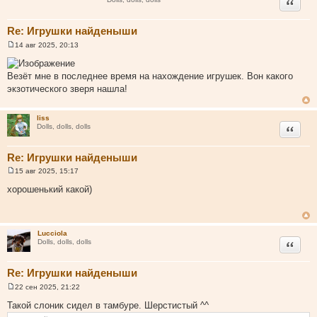
Цитата
Re: Игрушки найденыши
14 авг 2025, 20:13
С
о
о
Везёт мне в последнее время на нахождение игрушек. Вон какого
б
щ
экзотического зверя нашла!
е
н
и
liss
е
Цитата
Dolls, dolls, dolls
Re: Игрушки найденыши
15 авг 2025, 15:17
С
о
хорошенький какой)
о
б
щ
е
н
Lucciola
и
Цитата
Dolls, dolls, dolls
е
Re: Игрушки найденыши
22 сен 2025, 21:22
С
о
Такой слоник сидел в тамбуре. Шерстистый ^^
о