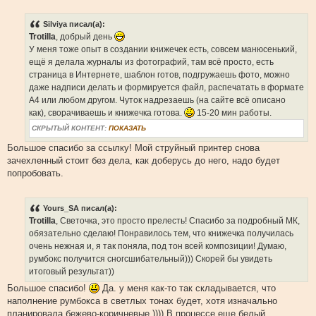
Silviya писал(а):
Trotilla
, добрый день
У меня тоже опыт в создании книжечек есть, совсем манюсенький,
ещё я делала журналы из фотографий, там всё просто, есть
страница в Интернете, шаблон готов, подгружаешь фото, можно
даже надписи делать и формируется файл, распечатать в формате
А4 или любом другом. Чуток надрезаешь (на сайте всё описано
как), сворачиваешь и книжечка готова.
15-20 мин работы.
СКРЫТЫЙ КОНТЕНТ:
ПОКАЗАТЬ
Большое спасибо за ссылку! Мой струйный принтер снова
зачехленный стоит без дела, как доберусь до него, надо будет
попробовать.
Yours_SA писал(а):
Trotilla
, Светочка, это просто прелесть! Спасибо за подробный МК,
обязательно сделаю! Понравилось тем, что книжечка получилась
очень нежная и, я так поняла, под тон всей композиции! Думаю,
румбокс получится сногсшибательный))) Скорей бы увидеть
итоговый результат))
Большое спасибо!
Да. у меня как-то так складывается, что
наполнение румбокса в светлых тонах будет, хотя изначально
планировала бежево-коричневые )))) В процессе еще белый