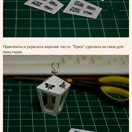
Приклеила и украсила верхние части. "Крюк" сделала из пина для
бижутерии.