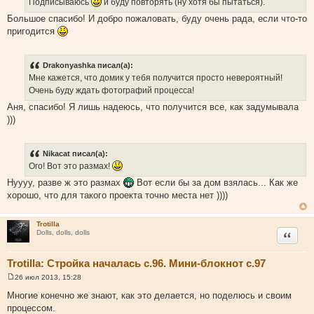
Подписываюсь
и буду повторять (ну хотя бы пытаться).
и
е
Большое спасибо! И добро пожаловать, буду очень рада, если что-то
пригодится
Drakonyashka писал(а):
Мне кажется, что домик у тебя получится просто невероятный!
Очень буду ждать фотографий процесса!
Аня, спасибо! Я лишь надеюсь, что получится все, как задумывала
)))
Nikacat писал(а):
Ого! Вот это размах!
Нуууу, разве ж это размах
Вот если бы за дом взялась... Как же
хорошо, что для такого проекта точно места нет ))))
Trotilla
Цитата
Dolls, dolls, dolls
Trotilla: Стройка началась с.96. Мини-блокнот с.97
26 июл 2013, 15:28
С
о
Многие конечно же знают, как это делается, но поделюсь и своим
о
процессом.
б