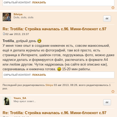
н
СКРЫТЫЙ КОНТЕНТ:
ПОКАЗАТЬ
и
е
Silviya
Цитата
Dolls, dolls, dolls
Re: Trotilla: Стройка началась с.96. Мини-блокнот с.97
02 авг 2013, 23:37
С
о
Trotilla
, добрый день
о
У меня тоже опыт в создании книжечек есть, совсем манюсенький,
б
щ
ещё я делала журналы из фотографий, там всё просто, есть
е
страница в Интернете, шаблон готов, подгружаешь фото, можно даже
н
и
надписи делать и формируется файл, распечатать в формате А4
е
или любом другом. Чуток надрезаешь (на сайте всё описано как),
сворачиваешь и книжечка готова.
15-20 мин работы.
СКРЫТЫЙ КОНТЕНТ:
ПОКАЗАТЬ
Последний раз редактировалось
Silviya
03 авг 2013, 08:26, всего редактировалось 1
раз.
Yours_SA
Цитата
Мир кукол зовет...
Re: Trotilla: Стройка началась с.96. Мини-блокнот с.97