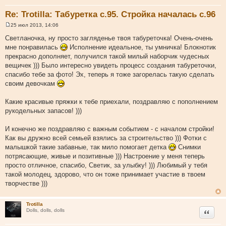
Re: Trotilla: Табуретка с.95. Стройка началась с.96
25 июл 2013, 14:06
С
о
Светланочка, ну просто загляденье твоя табуреточка! Очень-очень
о
мне понравилась
Исполнение идеальное, ты умничка! Блокнотик
б
щ
прекрасно дополняет, получился такой милый наборчик чудесных
е
вещичек ))) Было интересно увидеть процесс создания табуреточки,
н
и
спасибо тебе за фото! Эх, теперь я тоже загорелась такую сделать
е
своим девочкам
Какие красивые пряжки к тебе приехали, поздравляю с пополнением
рукодельных запасов! )))
И конечно же поздравляю с важным событием - с началом стройки!
Как вы дружно всей семьей взялись за строительство ))) Фотки с
малышкой такие забавные, так мило помогает детка
Снимки
потрясающие, живые и позитивные ))) Настроение у меня теперь
просто отличное, спасибо, Светик, за улыбку! ))) Любимый у тебя
такой молодец, здорово, что он тоже принимает участие в твоем
творчестве )))
Trotilla
Цитата
Dolls, dolls, dolls