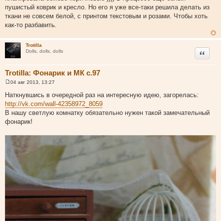
пушистый коврик и кресло. Но его я уже все-таки решила делать из
ткани не совсем белой, с принтом текстовым и розами. Чтобы хоть
как-то разбавить.
Trotilla
Цитата
Dolls, dolls, dolls
Trotilla: Фонарик и МК с.97
04 авг 2013, 13:27
С
о
Наткнувшись в очередной раз на интересную идею, загорелась:
о
http://vk.com/wall-42358972_8059
б
щ
В нашу светлую комнатку обязательно нужен такой замечательный
е
фонарик!
н
и
е