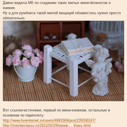
щ
Давно видела МК по созданию таких милых мини-блокнотов и
е
книжек.
н
и
Ну а для румбокса такой милой вещицей обзавестись нужно просто
е
обязательно.
Вот ссылки-источники, первый по мини-книжкам, остальные в
основном по переплету:
http://www.liveinternet.ru/users/4993369/post235558247/
http://masterclassy.ru/2012/02/29/perep ... klass.html