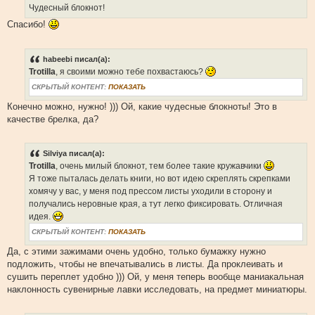
Чудесный блокнот!
Спасибо!
habeebi писал(а):
Trotilla
, я своими можно тебе похвастаюсь?
СКРЫТЫЙ КОНТЕНТ:
ПОКАЗАТЬ
Конечно можно, нужно! ))) Ой, какие чудесные блокноты! Это в
качестве брелка, да?
Silviya писал(а):
Trotilla
, очень милый блокнот, тем более такие кружавчики
Я тоже пыталась делать книги, но вот идею скреплять скрепками
хомячу у вас, у меня под прессом листы уходили в сторону и
получались неровные края, а тут легко фиксировать. Отличная
идея.
СКРЫТЫЙ КОНТЕНТ:
ПОКАЗАТЬ
Да, с этими зажимами очень удобно, только бумажку нужно
подложить, чтобы не впечатывались в листы. Да проклеивать и
сушить переплет удобно ))) Ой, у меня теперь вообще маниакальная
наклонность сувенирные лавки исследовать, на предмет миниатюры.