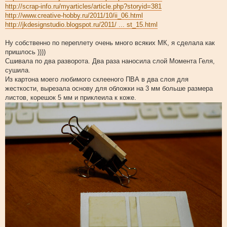
http://scrap-info.ru/myarticles/article.php?storyid=381
http://www.creative-hobby.ru/2011/10/ii_06.html
http://jkdesignstudio.blogspot.ru/2011/ ... st_15.html
Ну собственно по переплету очень много всяких МК, я сделала как
пришлось ))))
Сшивала по два разворота. Два раза наносила слой Момента Геля,
сушила.
Из картона моего любимого склееного ПВА в два слоя для
жесткости, вырезала основу для обложки на 3 мм больше размера
листов, корешок 5 мм и приклеила к коже.