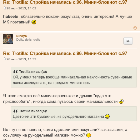
Re: Trotilla: Стройка началась с.96. Мини-блокнот с.97
28 июл 2013, 14:02
С
о
habeebi
, обязательно покажи результат, очень интересно! А лучше
о
МК поэтапный
б
щ
е
н
Silviya
и
Цитата
Dolls, dolls, dolls
е
Re: Trotilla: Стройка началась с.96. Мини-блокнот с.97
28 июл 2013, 14:32
С
о
о
Trotilla писал(а):
б
Ой, у меня теперь вообще маниакальная наклонность сувенирные
щ
е
лавки исследовать, на предмет миниатюры.
н
и
е
Я тоже смотрю всё миниатюрненькое и думаю "куда это
приспособить", иногда сама пугаюсь своей маниакальности
Trotilla писал(а):
Цветочки эти бумажные, из рукодельного магазина
Вот тут я не поняла, сами сделали или покупали? заказывали, а
ссылочку на рукодельный магазин можно?