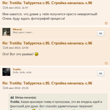
Re: Trotilla: Табуретка с.95. Стройка началась с.96
26 июл 2013, 11:57
С
о
Мне кажется, что домик у тебя получится просто невероятный!
о
Очень буду ждать фотографий процесса!
б
щ
е
н
Nikacat
и
Цитата
Мир кукол зовет...
е
Re: Trotilla: Табуретка с.95. Стройка началась с.96
26 июл 2013, 12:53
С
о
Ого! Вот это размах!
о
б
щ
е
н
Trotilla
и
Цитата
Dolls, dolls, dolls
е
Re: Trotilla: Табуретка с.95. Стройка началась с.96
26 июл 2013, 15:10
С
о
о
Silviya писал(а):
б
Trotilla
, Какую красивую темку я пропускаю, это же кладезь идей и
щ
е
фантазий для души. Вот спасибо удивительные творения!
н