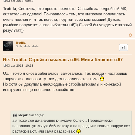
03 авг 2013, 00:42
С
о
Trotilla
, Светочка, это просто прелесть! Спасибо за подробный МК,
о
обязательно сделаю! Понравилось тем, что книжечка получилась
б
щ
очень нежная и, я так поняла, под тон всей композиции! Думаю,
е
румбокс получится сногсшибательный))) Скорей бы увидеть итоговый
н
и
результат))
е
Trotilla
Цитата
Dolls, dolls, dolls
Re: Trotilla: Стройка началась с.96. Мини-блокнот с.97
03 авг 2013, 10:13
С
о
Ох, что-то я снова забегалась, замоталась. Так всегда - настроишь
о
творческих планов и тут же дел наваливается тьма
б
щ
Но хотя бы докупила необходимые стройматериалы и кой-какой
е
инструмент еще появился в хозяйстве.
н
и
е
klepik писал(а):
а я тоже уже да-а-а-авно книжками болею... Периодически
пополняю кукольную библиотеку, а на праздники всякие подруги все
растаскивают, или сама раздариваю