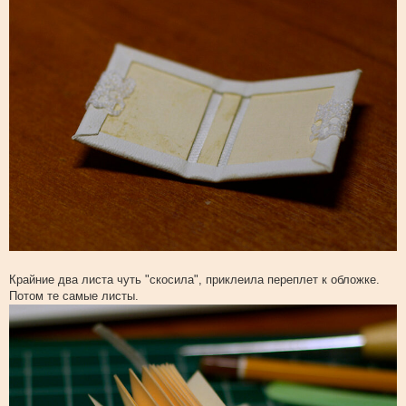
Крайние два листа чуть "скосила", приклеила переплет к обложке.
Потом те самые листы.