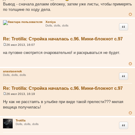
Вывод - сначала делаем обложку, затем уже листы, чтобы примерять
по толщине по ходу дела.
Xeniya
Цитата
Dolls, dolls, dolls
Re: Trotilla: Стройка началась с.96. Мини-блокнот с.97
26 июл 2013, 16:07
С
о
на пуговке смотрится очаровательно! и раскрываться не будет.
о
б
щ
е
н
anastasenok
и
Цитата
Dolls, dolls, dolls
е
Re: Trotilla: Стройка началась с.96. Мини-блокнот с.97
26 июл 2013, 16:19
С
о
Ну как не расстаять в улыбке при виде такой прелести??? милая
о
вещица получилась!
б
щ
е
н
Trotilla
и
Цитата
Dolls, dolls, dolls
е