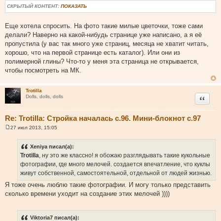
СКРЫТЫЙ КОНТЕНТ:
ПОКАЗАТЬ
Еще хотела спросить. На фото такие милые цветочки, тоже сами
делали? Наверно на какой-нибудь странице уже написано, а я её
пропустила (у вас так много уже страниц, месяца не хватит читать,
хорошо, что на первой странице есть каталог). Или они из
полимерной глины? Что-то у меня эта страница не открывается,
чтобы посмотреть на МК.
Trotilla
Цитата
Dolls, dolls, dolls
Re: Trotilla: Стройка началась с.96. Мини-блокнот с.97
27 июл 2013, 15:05
С
о
о
Xeniya писал(а):
б
Trotilla
, ну это же классно! я обожаю разглядывать такие кукольные
щ
е
фотографии, где много мелочей. создается впечатление, что куклы
н
живут собственной, самостоятельной, отдельной от людей жизнью.
и
е
Я тоже очень люблю такие фотографии. И могу только представить
сколько времени уходит на создание этих мелочей ))))
Viktoria7 писал(а):