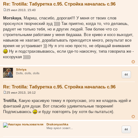
Re: Trotilla: Табуретка с.95. Стройка началась с.96
25 июл 2013, 15:40
С
о
Morskaya
, Мариш, спасибо, дорогая!!! У меня от твоих слов
о
проснулся творческий зуд ))))) Так приятно, когда то, что делаешь,
б
щ
радует не только тебя, но и других людей. Тем более что со
е
строительными работами у меня бедаааа. Все криво и косо выходит,
н
и
навыков не хватает, дорабатывать приходится много, результат все
е
время не устраивает ))) Ну я это ною просто, не обращай внимания
Ну и подстраховываюсь, если где-то накосячу, типа говорила же -
косорукая ))))))
Silviya
Цитата
Dolls, dolls, dolls
Re: Trotilla: Табуретка с.95. Стройка началась с.96
25 июл 2013, 16:12
С
о
Trotilla
, Какую красивую темку я пропускаю, это же кладезь идей и
о
фантазий для души. Вот спасибо удивительные творения!
б
щ
Подписываюсь
и буду повторять (ну хотя бы пытаться).
е
н
и
Drakonyashka
е
Цитата
Мир кукол зовет...