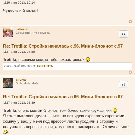
26 июл 2013, 19:14
С
о
Чудесный блокнот!
о
б
щ
е
н
habeebi
и
Цитата
Серьезно интересуюсь
е
Re: Trotilla: Стройка началась с.96. Мини-блокнот с.97
27 июл 2013, 04:55
С
о
Trotilla
, я своими можно тебе похвастаюсь?
о
б
СКРЫТЫЙ КОНТЕНТ:
ПОКАЗАТЬ
щ
е
н
и
Silviya
Цитата
е
Dolls, dolls, dolls
Re: Trotilla: Стройка началась с.96. Мини-блокнот с.97
27 июл 2013, 08:39
С
о
Trotilla
, очень милый блокнот, тем более такие кружавчики
о
Я тоже пыталась делать книги, но вот идею скреплять скрепками
б
щ
хомячу у вас, у меня под прессом листы уходили в сторону и
е
получались неровные края, а тут легко фиксировать. Отличная идея.
н
и
е