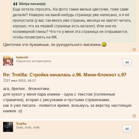
Silviya писал(а):
Еще хотела спросить. На фото такие милые цветочки, тоже сами
делали? Наверно на какой-нибудь странице уже написано, а я её
пропустила (у вас так много уже страниц, месяца не хватит читать,
хорошо, что на первой странице есть каталог). Или они из
полимерной глины? Что-то у меня эта страница не открывается,
чтобы посмотреть на МК.
Цветочки эти бумажные, из рукодельного магазина
habeebi
Цитата
Серьезно интересуюсь
Re: Trotilla: Стройка началась с.96. Мини-блокнот с.97
27 июл 2013, 16:17
С
о
ага, брелки.. блокнотики..
о
для кукол у меня пара книжек - одна с текстом (склеенные
б
щ
странички), вторая с рисунками и пустыми страничками..
е
как я уже писала - появится время, возьмусь за верстку настоящих
н
и
книжек :о)
е
Trotilla
Цитата
Dolls, dolls, dolls