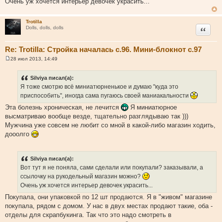
Очень уж хочется интерьер девочек украсить...
Trotilla
Цитата
Dolls, dolls, dolls
Re: Trotilla: Стройка началась с.96. Мини-блокнот с.97
28 июл 2013, 14:49
С
о
о
Silviya писал(а):
б
Я тоже смотрю всё миниатюрненькое и думаю "куда это
щ
е
приспособить", иногда сама пугаюсь своей маниакальности
н
и
Эта болезнь хроническая, не лечится
Я миниатюрное
е
высматриваю вообще везде, тщательно разглядываю так )))
Мужчина уже совсем не любит со мной в какой-либо магазин ходить,
дооолго
Silviya писал(а):
Вот тут я не поняла, сами сделали или покупали? заказывали, а
ссылочку на рукодельный магазин можно?
Очень уж хочется интерьер девочек украсить...
Покупала, они упаковкой по 12 шт продаются. Я в "живом" магазине
покупала, рядом с домом. У нас в двух местах продают такие, оба -
отделы для скрапбукинга. Так что это надо смотреть в