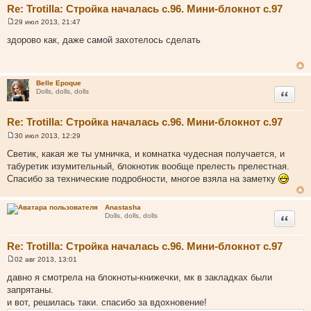
Re: Trotilla: Стройка началась с.96. Мини-блокнот с.97
29 июл 2013, 21:47
С
о
здорово как, даже самой захотелось сделать
о
б
щ
е
н
Belle Epoque
и
Цитата
Dolls, dolls, dolls
е
Re: Trotilla: Стройка началась с.96. Мини-блокнот с.97
30 июл 2013, 12:29
С
о
Светик, какая же ты умничка, и комнатка чудесная получается, и
о
табуретик изумительный, блокнотик вообще прелесть прелестная.
б
щ
Спасибо за технические подробности, многое взяла на заметку
е
н
и
Anastasha
е
Цитата
Dolls, dolls, dolls
Re: Trotilla: Стройка началась с.96. Мини-блокнот с.97
02 авг 2013, 13:01
С
о
давно я смотрела на блокноты-книжечки, мк в закладках были
о
запрятаны.
б
щ
и вот, решилась таки. спасибо за вдохновение!
е