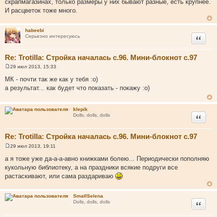
скрапмагазинах, только размеры у них бывают разные, есть крупнее.
И расцветок тоже много.
habeebi
Цитата
Серьезно интересуюсь
Re: Trotilla: Стройка началась с.96. Мини-блокнот с.97
29 июл 2013, 15:33
С
о
МК - почти так же как у тебя :о)
о
а результат... как будет что показать - покажу :о)
б
щ
е
н
klepik
и
Цитата
Dolls, dolls, dolls
е
Re: Trotilla: Стройка началась с.96. Мини-блокнот с.97
29 июл 2013, 19:11
С
о
а я тоже уже да-а-а-авно книжками болею... Периодически пополняю
о
кукольную библиотеку, а на праздники всякие подруги все
б
щ
растаскивают, или сама раздариваю
е
н
и
SmallSelena
е
Цитата
Dolls, dolls, dolls