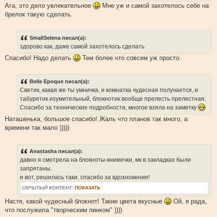
Ага, это дело увлекательное
Мне уж и самой захотелось себе на
брелок такую сделать.
SmallSelena писал(а):
здорово как, даже самой захотелось сделать
Спасибо! Надо делать
Тем более что совсем уж просто.
Belle Epoque писал(а):
Светик, какая же ты умничка, и комнатка чудесная получается, и
табуретик изумительный, блокнотик вообще прелесть прелестная.
Спасибо за технические подробности, многое взяла на заметку
Наташенька, большое спасибо! Жаль что планов так много, а
времени так мало )))))
Anastasha писал(а):
давно я смотрела на блокноты-книжечки, мк в закладках были
запрятаны.
и вот, решилась таки. спасибо за вдохновение!
СКРЫТЫЙ КОНТЕНТ:
ПОКАЗАТЬ
Настя, какой чудесный блокнот! Такие цвета вкусные
Ой, я рада,
что послужила "творческим пинком" ))))