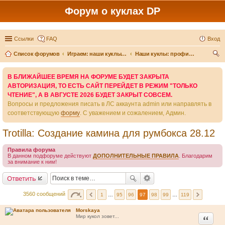
Форум о куклах DP
Ссылки
FAQ
Вход
Список форумов
Играем: наши куклы и игры вокруг них
Наши куклы: профили и истории
ои
В БЛИЖАЙШЕЕ ВРЕМЯ НА ФОРУМЕ БУДЕТ ЗАКРЫТА
ск
АВТОРИЗАЦИЯ, ТО ЕСТЬ САЙТ ПЕРЕЙДЕТ В РЕЖИМ "ТОЛЬКО
ЧТЕНИЕ", А В АВГУСТЕ 2026 БУДЕТ ЗАКРЫТ СОВСЕМ.
Вопросы и предложения писать в ЛС аккаунта admin или направлять в
соответствующую
форму
. С уважением и сожалением, Админ.
Trotilla: Создание камина для румбокса 28.12
Правила форума
В данном подфоруме действуют
ДОПОЛНИТЕЛЬНЫЕ ПРАВИЛА
. Благодарим
за внимание к ним!
Ответить
3560 сообщений
1
…
95
96
97
98
99
…
119
Morskaya
Цитата
Мир кукол зовет...