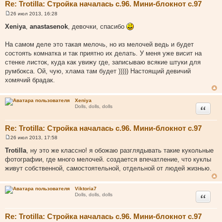
Re: Trotilla: Стройка началась с.96. Мини-блокнот с.97
26 июл 2013, 16:28
С
о
Xeniya
,
anastasenok
, девочки, спасибо
о
б
щ
На самом деле это такая мелочь, но из мелочей ведь и будет
е
состоять комнатка и так приятно их делать. У меня уже висит на
н
и
стенке листок, куда как увижу где, записываю всякие штуки для
е
румбокса. Ой, чую, хлама там будет ))))) Настоящий девичий
хомячий брадак.
Xeniya
Цитата
Dolls, dolls, dolls
Re: Trotilla: Стройка началась с.96. Мини-блокнот с.97
26 июл 2013, 17:58
С
о
Trotilla
, ну это же классно! я обожаю разглядывать такие кукольные
о
фотографии, где много мелочей. создается впечатление, что куклы
б
щ
живут собственной, самостоятельной, отдельной от людей жизнью.
е
н
и
Viktoria7
е
Цитата
Dolls, dolls, dolls
Re: Trotilla: Стройка началась с.96. Мини-блокнот с.97