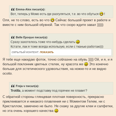
Emma-Alex писал(а):
Вот, теперь у Момо есть где разгуляться, т.е. во что обуться
!
Оля, не то слово, есть во что
Сейчас большой проект в работе и
вместе с ним большой обувной. Так что скоро ждите завал ))))))
Belle Epoque писал(а):
Сразу захотелось тоже что-нибудь сделать
Кстати, лак я тоже всегда использую, если с тканью работаю)))
СКРЫТЫЙ КОНТЕНТ:
ПОКАЗАТЬ
Я тебе еще накидаю фоток, точно соблазню на обувь ))))) Ой, и я, и я
большой поклонник цветных стелек, ну красота же
Это конечно
больше для эстетического удовольствия, на ножке-то и не видно
особо.
Freja-v писал(а):
Trotilla
, а момент подставку под горячее не плавит?
С обратной стороны глянцевая плотная поверхность, прекрасно
приклеивается и никакого плавления ни с Моментом Гелем, ни с
Кристаллом, замечено не было. Не скажу за другие клеи и салфетки,
но эта очень хорошего качества