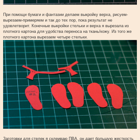
При помощи бумаги и фантазии делаем выкройку верха, рисуем-
вырезаем-примеряем и так до тех пор, пока результат не
удовлетворит. Конечные выкройки стельки и верха я вырезала из
плотного картона для удобства переноса на ткань/кожу. Из того же
плотного картона вырезаем четыре стельки.
Заготовки для стелек я склеиваю ПВА, он дает большую жесткость