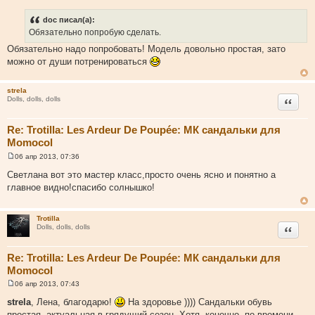
doc писал(а):
Обязательно попробую сделать.
Обязательно надо попробовать! Модель довольно простая, зато
можно от души потренироваться
strela
Цитата
Dolls, dolls, dolls
Re: Trotilla: Les Ardeur De Poupée: МК сандальки для
Momocol
06 апр 2013, 07:36
С
о
Светлана вот это мастер класс,просто очень ясно и понятно а
о
главное видно!спасибо солнышко!
б
щ
е
н
Trotilla
и
Цитата
Dolls, dolls, dolls
е
Re: Trotilla: Les Ardeur De Poupée: МК сандальки для
Momocol
06 апр 2013, 07:43
С
о
strela
, Лена, благодарю!
На здоровье )))) Сандальки обувь
о
простая, актуальная в грядущий сезон. Хотя, конечно, по времени