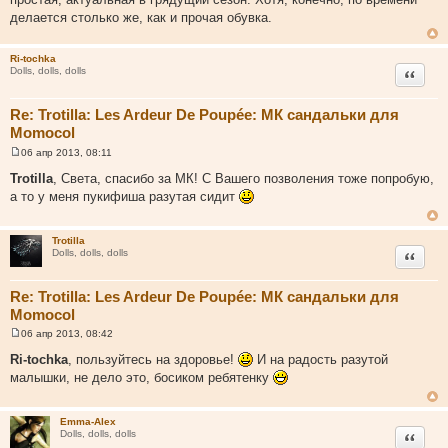
б
щ
делается столько же, как и прочая обувка.
е
н
и
Ri-tochka
е
Цитата
Dolls, dolls, dolls
Re: Trotilla: Les Ardeur De Poupée: МК сандальки для
Momocol
06 апр 2013, 08:11
С
о
Trotilla
, Света, спасибо за МК! С Вашего позволения тоже попробую,
о
а то у меня пукифиша разутая сидит
б
щ
е
н
Trotilla
и
Цитата
Dolls, dolls, dolls
е
Re: Trotilla: Les Ardeur De Poupée: МК сандальки для
Momocol
06 апр 2013, 08:42
С
о
Ri-tochka
, пользуйтесь на здоровье!
И на радость разутой
о
малышки, не дело это, босиком ребятенку
б
щ
е
н
Emma-Alex
и
Цитата
Dolls, dolls, dolls
е