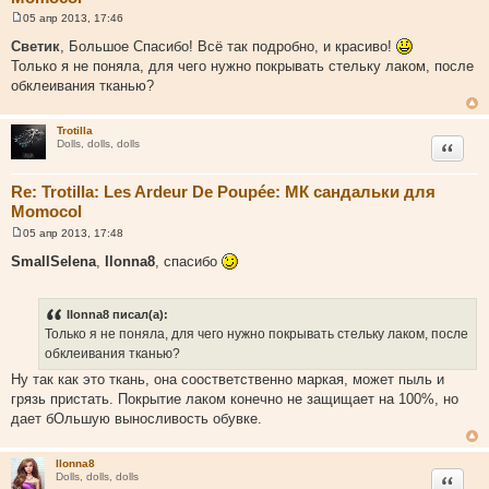
05 апр 2013, 17:46
С
о
Светик
, Большое Спасибо! Всё так подробно, и красиво!
о
Только я не поняла, для чего нужно покрывать стельку лаком, после
б
щ
обклеивания тканью?
е
н
и
Trotilla
е
Цитата
Dolls, dolls, dolls
Re: Trotilla: Les Ardeur De Poupée: МК сандальки для
Momocol
05 апр 2013, 17:48
С
о
SmallSelena
,
Ilonna8
, спасибо
о
б
щ
е
Ilonna8 писал(а):
н
Только я не поняла, для чего нужно покрывать стельку лаком, после
и
е
обклеивания тканью?
Ну так как это ткань, она соостветственно маркая, может пыль и
грязь пристать. Покрытие лаком конечно не защищает на 100%, но
дает бОльшую выносливость обувке.
Ilonna8
Цитата
Dolls, dolls, dolls