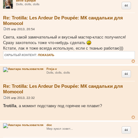
Belle Epoque
Цитата
Dolls, dolls, dolls
Re: Trotilla: Les Ardeur De Poupée: МК сандальки для
Momocol
05 апр 2013, 20:54
С
о
Света, какой замечательный и вкусный мастер-класс получился!
о
Сразу захотелось тоже что-нибудь сделать
б
щ
Кстати, лак я тоже всегда использую, если с тканью работаю)))
е
н
СКРЫТЫЙ КОНТЕНТ:
ПОКАЗАТЬ
и
е
Freja-v
Цитата
Dolls, dolls, dolls
Re: Trotilla: Les Ardeur De Poupée: МК сандальки для
Momocol
05 апр 2013, 22:32
С
о
Trotilla
, а момент подставку под горячее не плавит?
о
б
щ
е
н
doc
и
Цитата
Мир кукол зовет...
е