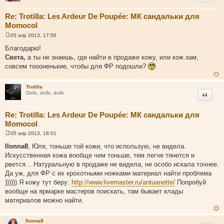
Re: Trotilla: Les Ardeur De Poupée: МК сандальки для
Momocol
05 апр 2013, 17:56
С
о
Благодарю!
о
Света,
а ты не знаешь, где найти в продаже кожу, или кож.зам,
б
щ
совсем тоооненькие, чтобы для ФР подошли?
е
н
и
Trotilla
е
Цитата
Dolls, dolls, dolls
Re: Trotilla: Les Ardeur De Poupée: МК сандальки для
Momocol
05 апр 2013, 18:01
С
о
Ilonna8
, Юля, тоньше той кожи, что использую, не видела.
о
Искусственная кожа вообще чем тоньше, тем легче тянется и
б
щ
рвется... Натуральную в продаже не видела, не особо искала точнее.
е
Да уж, для ФР с их крохотными ножками материал найти проблема
н
и
)))))) Я кожу тут беру:
http://www.livemaster.ru/antuanette/
Попробуй
е
вообще на ярмарке мастеров поискать, там бывает клады
материалов можно найти.
Ilonna8