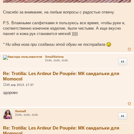
Спасибо за внимание, на любые вопросы с радостью отвечу.
P.S. Влажными салфетками я пользуюсь все время, чтобы руки и,
соответственно конечное изделие, были чистыми. А еще вкусно
пахнет и кожа рук становится мягкой )))))
* Ни одна нога при создании этой обуви не пострадала
SmallSelena
Цитата
Dolls, dolls, dolls
Re: Trotilla: Les Ardeur De Poupée: МК сандальки для
Momocol
05 апр 2013, 17:37
С
о
здорово
о
б
щ
е
н
Ilonna8
и
Цитата
Dolls, dolls, dolls
е
Re: Trotilla: Les Ardeur De Poupée: МК сандальки для
Momocol