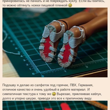
приноровилась не пачкать и не повреждать куклу. Если вы боитесь,
то можно обтянуть ножки пищевой пленкой
Подошву я делаю из салфеток под горячее, ПВХ, Германия,
отличное качество и очень удобный в работе материал. И
симпатичная текстура к тому же
Вырезаю, приклеиваю каблук,
долго и упорно шкурю, приводя это все к приличному виду.