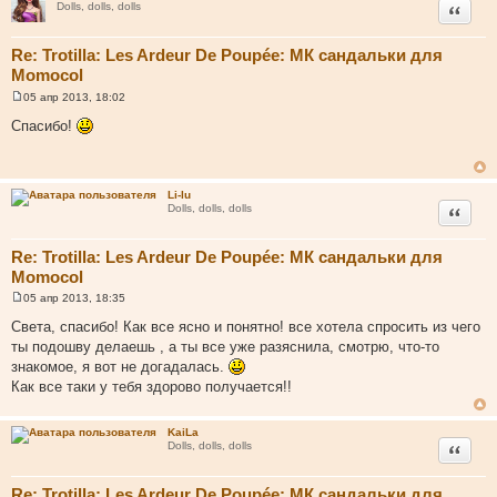
Цитата
Dolls, dolls, dolls
Re: Trotilla: Les Ardeur De Poupée: МК сандальки для
Momocol
05 апр 2013, 18:02
С
о
Спасибо!
о
б
щ
е
н
Li-lu
и
Цитата
Dolls, dolls, dolls
е
Re: Trotilla: Les Ardeur De Poupée: МК сандальки для
Momocol
05 апр 2013, 18:35
С
о
Света, спасибо! Как все ясно и понятно! все хотела спросить из чего
о
ты подошву делаешь , а ты все уже разяснила, смотрю, что-то
б
щ
знакомое, я вот не догадалась.
е
Как все таки у тебя здорово получается!!
н
и
е
KaiLa
Цитата
Dolls, dolls, dolls
Re: Trotilla: Les Ardeur De Poupée: МК сандальки для