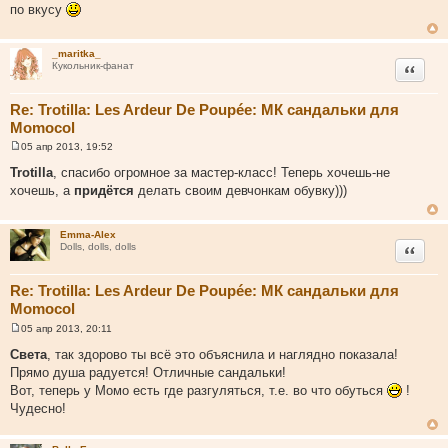
по вкусу
б
щ
е
н
_maritka_
и
Цитата
Кукольник-фанат
е
Re: Trotilla: Les Ardeur De Poupée: МК сандальки для
Momocol
05 апр 2013, 19:52
С
о
Trotilla
, спасибо огромное за мастер-класс! Теперь хочешь-не
о
хочешь, а
придётся
делать своим девчонкам обувку)))
б
щ
е
н
Emma-Alex
и
Цитата
Dolls, dolls, dolls
е
Re: Trotilla: Les Ardeur De Poupée: МК сандальки для
Momocol
05 апр 2013, 20:11
С
о
Света
, так здорово ты всё это объяснила и наглядно показала!
о
Прямо душа радуется! Отличные сандальки!
б
щ
Вот, теперь у Момо есть где разгуляться, т.е. во что обуться
!
е
Чудесно!
н
и
е