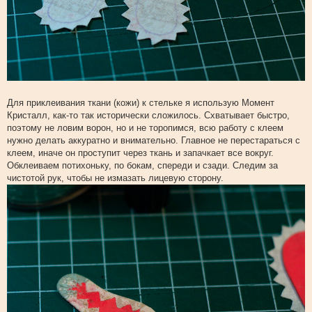
Для приклеивания ткани (кожи) к стельке я использую Момент
Кристалл, как-то так исторически сложилось. Схватывает быстро,
поэтому не ловим ворон, но и не торопимся, всю работу с клеем
нужно делать аккуратно и внимательно. Главное не перестараться с
клеем, иначе он проступит через ткань и запачкает все вокруг.
Обклеиваем потихоньку, по бокам, спереди и сзади. Следим за
чистотой рук, чтобы не измазать лицевую сторону.