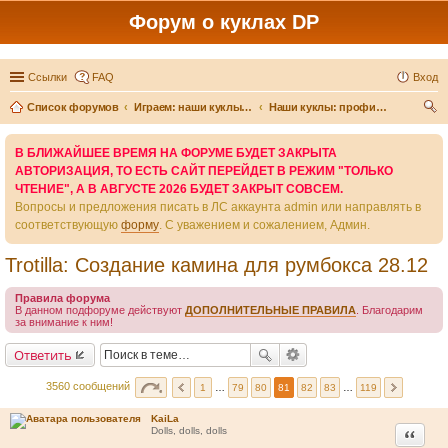
Форум о куклах DP
Ссылки
FAQ
Вход
Список форумов
Играем: наши куклы и игры вокруг них
Наши куклы: профили и истории
ои
В БЛИЖАЙШЕЕ ВРЕМЯ НА ФОРУМЕ БУДЕТ ЗАКРЫТА
ск
АВТОРИЗАЦИЯ, ТО ЕСТЬ САЙТ ПЕРЕЙДЕТ В РЕЖИМ "ТОЛЬКО
ЧТЕНИЕ", А В АВГУСТЕ 2026 БУДЕТ ЗАКРЫТ СОВСЕМ.
Вопросы и предложения писать в ЛС аккаунта admin или направлять в
соответствующую
форму
. С уважением и сожалением, Админ.
Trotilla: Создание камина для румбокса 28.12
Правила форума
В данном подфоруме действуют
ДОПОЛНИТЕЛЬНЫЕ ПРАВИЛА
. Благодарим
за внимание к ним!
Ответить
3560 сообщений
1
…
79
80
81
82
83
…
119
KaiLa
Цитата
Dolls, dolls, dolls