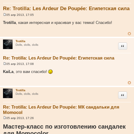
Re: Trotilla: Les Ardeur De Poupée: Египетская сила
05 апр 2013, 17:05
С
о
Trotilla
, какая интересная и красивая у вас темка! Спасибо!
о
б
щ
е
н
Trotilla
и
Цитата
Dolls, dolls, dolls
е
Re: Trotilla: Les Ardeur De Poupée: Египетская сила
05 апр 2013, 17:08
С
о
KaiLa
, это вам спасибо!
о
б
щ
е
н
Trotilla
и
Цитата
Dolls, dolls, dolls
е
Re: Trotilla: Les Ardeur De Poupée: МК сандальки для
Momocol
05 апр 2013, 17:26
С
о
Мастер-класс по изготовлению сандалек
о
б
для Momocolor