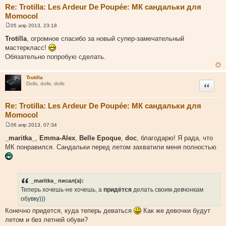
Re: Trotilla: Les Ardeur De Poupée: МК сандальки для
Momocol
05 апр 2013, 23:18
С
о
Trotilla
, огромное спасибо за новый супер-замечательный
о
мастеркласс!
б
щ
Обязательно попробую сделать.
е
н
и
Trotilla
е
Цитата
Dolls, dolls, dolls
Re: Trotilla: Les Ardeur De Poupée: МК сандальки для
Momocol
06 апр 2013, 07:34
С
о
_maritka_
,
Emma-Alex
,
Belle Epoque
,
doc
, благодарю! Я рада, что
о
МК понравился. Сандальки перед летом захватили меня полностью
б
щ
е
н
и
е
_maritka_ писал(а):
Теперь хочешь-не хочешь, а
придётся
делать своим девчонкам
обувку)))
Конечно придется, куда теперь деваться
Как же девочки будут
летом и без летней обуви?