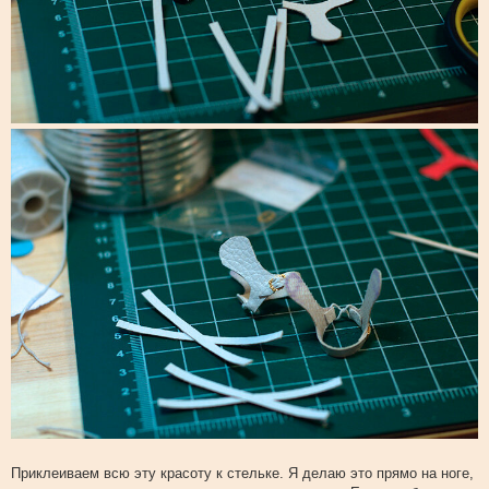
Приклеиваем всю эту красоту к стельке. Я делаю это прямо на ноге,