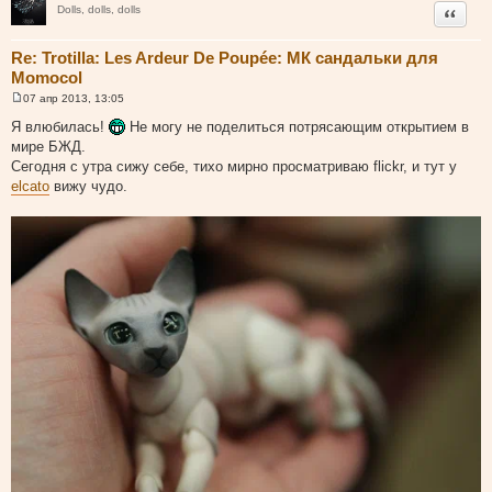
и
Цитата
Dolls, dolls, dolls
е
Re: Trotilla: Les Ardeur De Poupée: МК сандальки для
Momocol
07 апр 2013, 13:05
С
о
Я влюбилась!
Не могу не поделиться потрясающим открытием в
о
мире БЖД.
б
щ
Сегодня с утра сижу себе, тихо мирно просматриваю flickr, и тут у
е
elcato
вижу чудо.
н
и
е