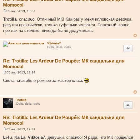
Momocol
05 апр 2013, 18:57
С
о
Trotilla
, спасибо! Отличный МК! Как раз у меня ипловская девочка
о
разутая практически, только туфельки имеются. Полезный нюанс
б
щ
про лак на стельке, никогда бы не додумалась.
е
н
и
Viktoria7
е
Цитата
Dolls, dolls, dolls
Re: Trotilla: Les Ardeur De Poupée: МК сандальки для
Momocol
05 апр 2013, 19:14
С
о
Света, спасибо огромное за мастер-класс
о
б
щ
е
н
Trotilla
и
Цитата
Dolls, dolls, dolls
е
Re: Trotilla: Les Ardeur De Poupée: МК сандальки для
Momocol
05 апр 2013, 19:31
С
о
Li-lu
,
KaiLa
,
Viktoria7
, девушки, спасибо! Я рада, что МК пришелся
о