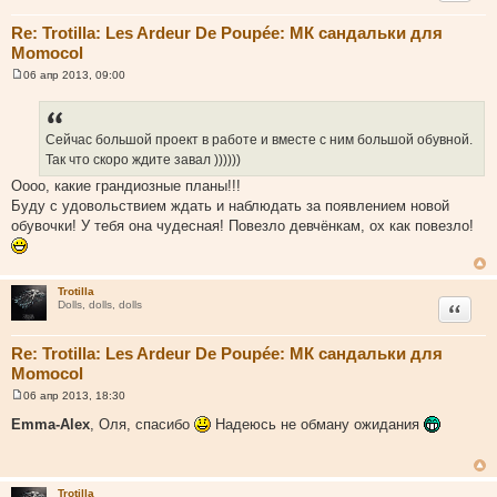
Re: Trotilla: Les Ardeur De Poupée: МК сандальки для
Momocol
06 апр 2013, 09:00
С
о
о
б
щ
Сейчас большой проект в работе и вместе с ним большой обувной.
е
Так что скоро ждите завал ))))))
н
и
Оооо, какие грандиозные планы!!!
е
Буду с удовольствием ждать и наблюдать за появлением новой
обувочки! У тебя она чудесная! Повезло девчёнкам, ох как повезло!
Trotilla
Цитата
Dolls, dolls, dolls
Re: Trotilla: Les Ardeur De Poupée: МК сандальки для
Momocol
06 апр 2013, 18:30
С
о
Emma-Alex
, Оля, спасибо
Надеюсь не обману ожидания
о
б
щ
е
н
Trotilla