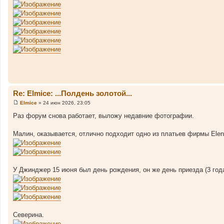
б
щ
е
н
и
е
Re: Elmice: ...Полдень золотой...
Elmice
»
24 июн 2026, 23:05
С
о
Раз форум снова работает, выложу недавние фотографии.
о
б
щ
Малин, оказывается, отлично подходит одно из платьев фирмы Elenp
е
н
и
е
У Джинджер 15 июня был день рождения, он же день приезда (3 года
Северина.