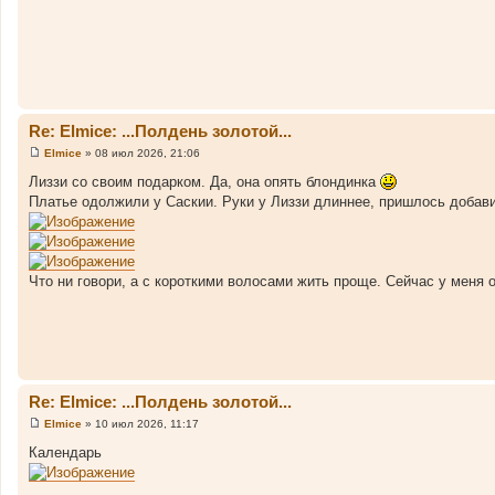
Re: Elmice: ...Полдень золотой...
Elmice
»
08 июл 2026, 21:06
С
о
Лиззи со своим подарком. Да, она опять блондинка
о
Платье одолжили у Саскии. Руки у Лиззи длиннее, пришлось добави
б
щ
е
н
и
е
Что ни говори, а с короткими волосами жить проще. Сейчас у меня
Re: Elmice: ...Полдень золотой...
Elmice
»
10 июл 2026, 11:17
С
о
Календарь
о
б
щ