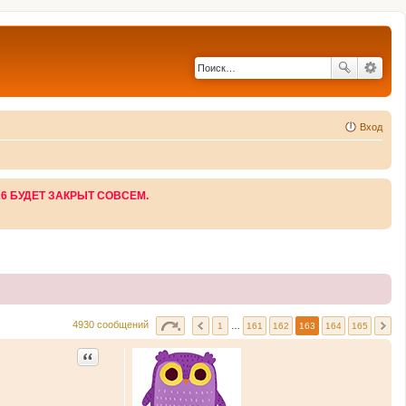
Вход
26 БУДЕТ ЗАКРЫТ СОВСЕМ.
4930 сообщений
1
…
161
162
163
164
165
Цитата