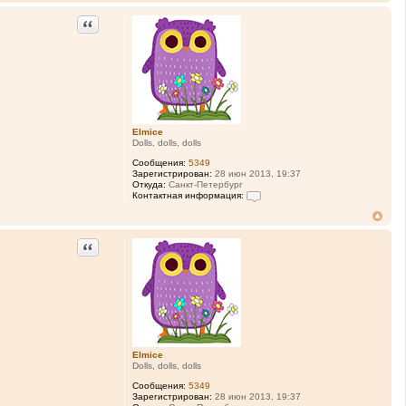
Цитата
Elmice
Dolls, dolls, dolls
Сообщения:
5349
Зарегистрирован:
28 июн 2013, 19:37
Откуда:
Санкт-Петербург
Контактная информация:
К
о
н
т
Цитата
а
к
т
н
а
я
и
н
ф
о
Elmice
р
Dolls, dolls, dolls
м
а
Сообщения:
5349
ц
Зарегистрирован:
28 июн 2013, 19:37
и