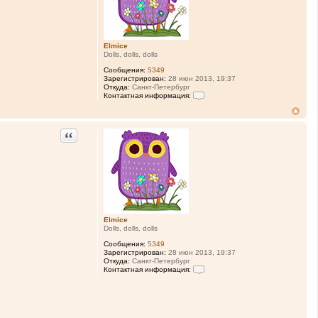
Elmice
Dolls, dolls, dolls
Сообщения:
5349
Зарегистрирован:
28 июн 2013, 19:37
Откуда:
Санкт-Петербург
Контактная информация:
К
о
н
т
Цитата
а
к
т
н
а
я
и
н
ф
о
Elmice
р
Dolls, dolls, dolls
м
а
Сообщения:
5349
ц
Зарегистрирован:
28 июн 2013, 19:37
и
Откуда:
Санкт-Петербург
я
Контактная информация:
п
К
о
о
л
н
ь
т
з
а
о