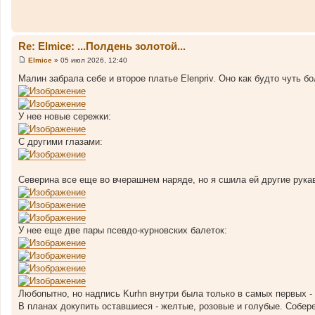
Re: Elmice: ...Полдень золотой...
Elmice
»
05 июл 2026, 12:40
С
о
Малин забрала себе и второе платье Elenpriv. Оно как будто чуть бо
о
б
щ
е
У нее новые сережки:
н
и
е
С другими глазами:
Северина все еще во вчерашнем наряде, но я сшила ей другие рукав
У нее еще две пары псевдо-курновских балеток:
Любопытно, но надпись Kurhn внутри была только в самых первых - с
В планах докупить оставшиеся - желтые, розовые и голубые. Собе