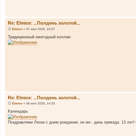
Re: Elmice: ...Полдень золотой...
Elmice
»
07 июл 2026, 23:07
С
о
Традиционный ежегодный коллаж:
о
б
щ
е
н
и
е
Re: Elmice: ...Полдень золотой...
Elmice
»
08 июл 2026, 14:33
С
о
Календарь
о
б
щ
Поздравляем Лиззи с днем рождения, он же - день приезда. 13 лет!
е
н
и
е