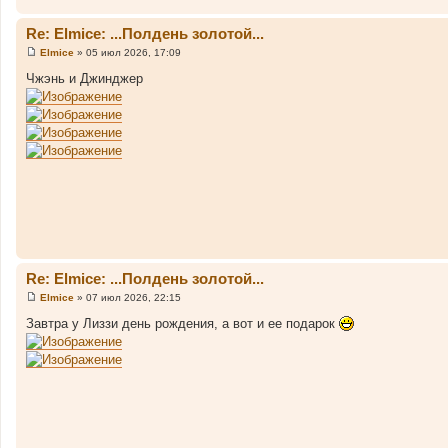
Re: Elmice: ...Полдень золотой...
Elmice
»
05 июл 2026, 17:09
С
о
Чжэнь и Джинджер
о
б
щ
е
н
и
е
Re: Elmice: ...Полдень золотой...
Elmice
»
07 июл 2026, 22:15
С
о
Завтра у Лиззи день рождения, а вот и ее подарок
о
б
щ
е
н
и
е