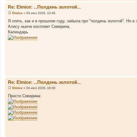
е
Re: Elmice: ...Полдень золотой...
Elmice
»
04 июл 2026, 12:46
С
о
Я опять, как и в прошлом году, забыла про "полдень золотой". Но 
о
Алису нынче косплеит Северина.
б
щ
Календарь
е
н
и
е
Re: Elmice: ...Полдень золотой...
Elmice
»
04 июл 2026, 18:00
С
о
Просто Северина:
о
б
щ
е
н
и
е