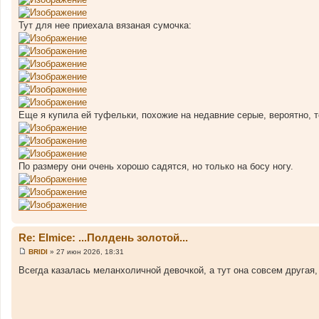
Тут для нее приехала вязаная сумочка:
Еще я купила ей туфельки, похожие на недавние серые, вероятно, т
По размеру они очень хорошо садятся, но только на босу ногу.
Re: Elmice: ...Полдень золотой...
BRIDI
»
27 июн 2026, 18:31
С
о
Всегда казалась меланхоличной девочкой, а тут она совсем другая, 
о
б
щ
е
н
и