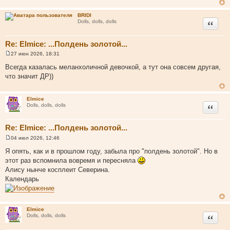
BRIDI
Цитата
Dolls, dolls, dolls
Re: Elmice: ...Полдень золотой...
27 июн 2026, 18:31
С
о
Всегда казалась меланхоличной девочкой, а тут она совсем другая,
о
что значит ДР))
б
щ
е
н
Elmice
и
Цитата
Dolls, dolls, dolls
е
Re: Elmice: ...Полдень золотой...
04 июл 2026, 12:46
С
о
Я опять, как и в прошлом году, забыла про "полдень золотой". Но в
о
этот раз вспомнила вовремя и пересняла
б
щ
Алису нынче косплеит Северина.
е
Календарь
н
и
е
Elmice
Цитата
Dolls, dolls, dolls