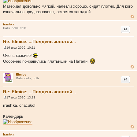
н
и
Материал довольно мягкий, налезли хорошо, сидят плотно. Для кого
е
изначально предназначены, остается загадкой.
irashka
Цитата
Dolls, dolls, dolls
Re: Elmice: ...Полдень золотой...
16 июл 2026, 10:11
С
о
Очень красиво!
о
Особенно понравились платьишки на Натали.
б
щ
е
н
Elmice
и
Цитата
Dolls, dolls, dolls
е
Re: Elmice: ...Полдень золотой...
17 июл 2026, 13:33
С
о
irashka
, спасибо!
о
б
щ
Календарь
е
н
и
е
irashka