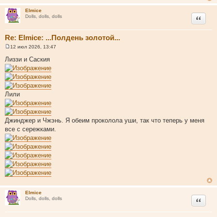
е
Elmice
Цитата
Dolls, dolls, dolls
Re: Elmice: ...Полдень золотой...
12 июл 2026, 13:47
С
о
Лиззи и Саския
о
б
щ
е
н
и
Лили
е
Джинджер и Чжэнь. Я обеим проколола уши, так что теперь у меня
все с сережками.
Elmice
Цитата
Dolls, dolls, dolls