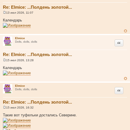
Re: Elmice: ...Полдень золотой...
13 июл 2026, 11:07
С
о
Календарь
о
б
щ
е
н
Elmice
и
Цитата
Dolls, dolls, dolls
е
Re: Elmice: ...Полдень золотой...
15 июл 2026, 13:28
С
о
Календарь
о
б
щ
е
н
Elmice
и
Цитата
Dolls, dolls, dolls
е
Re: Elmice: ...Полдень золотой...
15 июл 2026, 16:32
С
о
Такие вот туфельки достались Северине.
о
б
щ
е