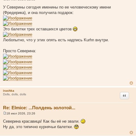
С
о
У Северины сегодня именины по ее человеческому имени
о
(Фредерика), и она получила подарок:
б
щ
е
н
и
Это балетки трех оставшихся цветов
е
Любопытно, что у этих опять есть надпись Kurhn внутри.
Просто Северина:
irashka
Цитата
Dolls, dolls, dolls
Re: Elmice: ...Полдень золотой...
18 июл 2026, 23:26
С
о
Северина красавица! Как бы её не звали.
о
Ну да, это типично курнячьи балетки.
б
щ
е