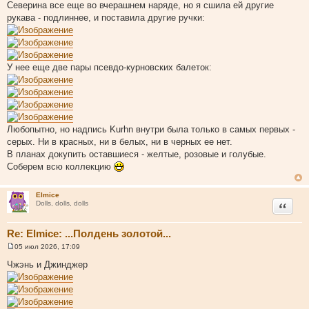
Северина все еще во вчерашнем наряде, но я сшила ей другие
рукава - подлиннее, и поставила другие ручки:
У нее еще две пары псевдо-курновских балеток:
Любопытно, но надпись Kurhn внутри была только в самых первых -
серых. Ни в красных, ни в белых, ни в черных ее нет.
В планах докупить оставшиеся - желтые, розовые и голубые.
Соберем всю коллекцию
Elmice
Цитата
Dolls, dolls, dolls
Re: Elmice: ...Полдень золотой...
05 июл 2026, 17:09
С
о
Чжэнь и Джинджер
о
б
щ
е
н