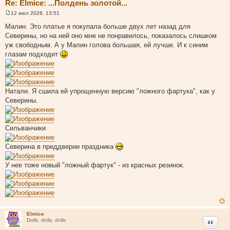
Re: Elmice: ...Полдень золотой...
12 июл 2026, 13:51
С
о
Малин. Это платье я покупала больше двух лет назад для
о
Северины, но на ней оно мне не понравилось, показалось слишком
б
щ
уж свободным. А у Малин голова большая, ей лучше. И к синим
е
глазам подходит
н
и
е
Натали. Я сшила ей упрощенную версию "ложного фартука", как у
Северины.
Сильванчики
Северина в преддверии праздника
У нее тоже новый "ложный фартук" - из красных резинок.
Elmice
Цитата
Dolls, dolls, dolls