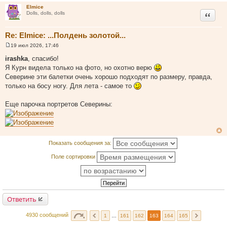
н
Elmice
и
Цитата
Dolls, dolls, dolls
е
Re: Elmice: ...Полдень золотой...
19 июл 2026, 17:46
С
о
irashka
, спасибо!
о
Я Курн видела только на фото, но охотно верю
б
щ
Северине эти балетки очень хорошо подходят по размеру, правда,
е
только на босу ногу. Для лета - самое то
н
и
е
Еще парочка портретов Северины:
Показать сообщения за:
Поле сортировки
Ответить
4930 сообщений
1
…
161
162
163
164
165