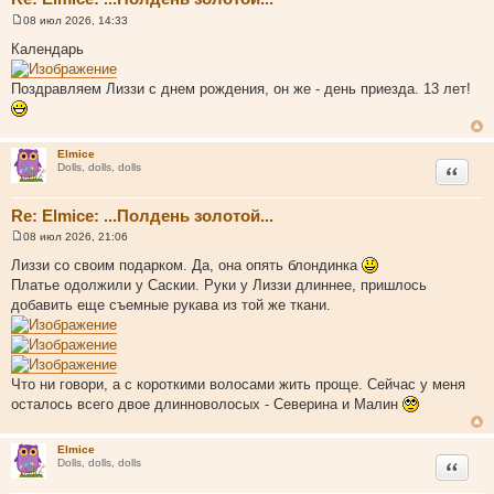
08 июл 2026, 14:33
С
о
Календарь
о
б
щ
Поздравляем Лиззи с днем рождения, он же - день приезда. 13 лет!
е
н
и
е
Elmice
Цитата
Dolls, dolls, dolls
Re: Elmice: ...Полдень золотой...
08 июл 2026, 21:06
С
о
Лиззи со своим подарком. Да, она опять блондинка
о
Платье одолжили у Саскии. Руки у Лиззи длиннее, пришлось
б
щ
добавить еще съемные рукава из той же ткани.
е
н
и
е
Что ни говори, а с короткими волосами жить проще. Сейчас у меня
осталось всего двое длинноволосых - Северина и Малин
Elmice
Цитата
Dolls, dolls, dolls