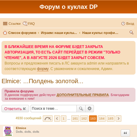
Форум о куклах DP
Ссылки
FAQ
Вход
Список форумов
Играем: наши куклы и игры вокруг них
Наши куклы: профили и истории
ои
В БЛИЖАЙШЕЕ ВРЕМЯ НА ФОРУМЕ БУДЕТ ЗАКРЫТА
ск
АВТОРИЗАЦИЯ, ТО ЕСТЬ САЙТ ПЕРЕЙДЕТ В РЕЖИМ "ТОЛЬКО
ЧТЕНИЕ", А В АВГУСТЕ 2026 БУДЕТ ЗАКРЫТ СОВСЕМ.
Вопросы и предложения писать в ЛС аккаунта admin или направлять в
соответствующую
форму
. С уважением и сожалением, Админ.
Elmice: ...Полдень золотой...
Правила форума
В данном подфоруме действуют
ДОПОЛНИТЕЛЬНЫЕ ПРАВИЛА
. Благодарим
за внимание к ним!
Ответить
4930 сообщений
1
…
161
162
163
164
165
Elmice
Цитата
Dolls, dolls, dolls