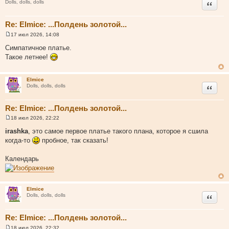
Цитата
Dolls, dolls, dolls
Re: Elmice: ...Полдень золотой...
17 июл 2026, 14:08
С
о
Симпатичное платье.
о
Такое летнее!
б
щ
е
н
Elmice
и
Цитата
Dolls, dolls, dolls
е
Re: Elmice: ...Полдень золотой...
18 июл 2026, 22:22
С
о
irashka
, это самое первое платье такого плана, которое я сшила
о
когда-то
пробное, так сказать!
б
щ
е
Календарь
н
и
е
Elmice
Цитата
Dolls, dolls, dolls
Re: Elmice: ...Полдень золотой...
18 июл 2026, 22:32