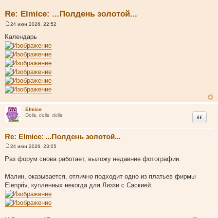
Re: Elmice: ...Полдень золотой...
24 июн 2026, 22:52
С
о
Календарь
о
б
щ
е
н
и
е
Elmice
Цитата
Dolls, dolls, dolls
Re: Elmice: ...Полдень золотой...
24 июн 2026, 23:05
С
о
Раз форум снова работает, выложу недавние фотографии.
о
б
щ
Малин, оказывается, отлично подходит одно из платьев фирмы
е
Elenpriv, купленных некогда для Лиззи с Саскией.
н
и
е