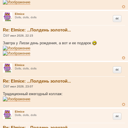
и
е
Elmice
Цитата
Dolls, dolls, dolls
Re: Elmice: ...Полдень золотой...
07 июл 2026, 22:15
С
о
Завтра у Лиззи день рождения, а вот и ее подарок
о
б
щ
е
н
и
Elmice
е
Цитата
Dolls, dolls, dolls
Re: Elmice: ...Полдень золотой...
07 июл 2026, 23:07
С
о
Традиционный ежегодный коллаж:
о
б
щ
е
н
Elmice
и
Цитата
Dolls, dolls, dolls
е
Re: Elmice: ...Полдень золотой...