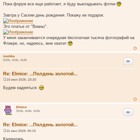
и
Пока форум все еще работает, я буду выкладывать фотки
е
Завтра у Саскии день рождения. Покажу ее подарок:
Это платье от "Вианы":
У меня заканчивается очередная бесплатная тысяча фотографий на
Фликре, но, надеюсь, мне хватит
irashka
Цитата
Dolls, dolls, dolls
Re: Elmice: ...Полдень золотой...
10 июл 2026, 23:20
С
о
Будем надеяться.
о
б
щ
е
н
Elmice
и
Цитата
Dolls, dolls, dolls
е
Re: Elmice: ...Полдень золотой...
11 июл 2026, 00:15
С
о
Календарь