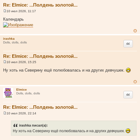
Re: Elmice: ...Полдень золотой...
10 июл 2026, 11:17
С
о
Календарь
о
б
щ
е
н
irashka
и
Цитата
Dolls, dolls, dolls
е
Re: Elmice: ...Полдень золотой...
10 июл 2026, 15:25
С
о
Ну хоть на Северину ещё полюбовалась и на других девчушек.
о
б
щ
е
н
Elmice
и
Цитата
Dolls, dolls, dolls
е
Re: Elmice: ...Полдень золотой...
10 июл 2026, 22:14
С
о
о
irashka писал(а):
б
Ну хоть на Северину ещё полюбовалась и на других девчушек.
щ
е
н