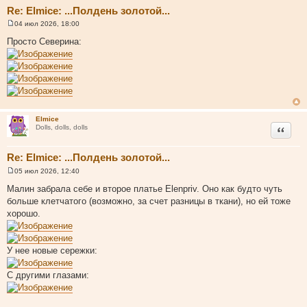
Re: Elmice: ...Полдень золотой...
04 июл 2026, 18:00
С
о
Просто Северина:
о
б
щ
е
н
и
е
Elmice
Цитата
Dolls, dolls, dolls
Re: Elmice: ...Полдень золотой...
05 июл 2026, 12:40
С
о
Малин забрала себе и второе платье Elenpriv. Оно как будто чуть
о
больше клетчатого (возможно, за счет разницы в ткани), но ей тоже
б
щ
хорошо.
е
н
и
е
У нее новые сережки:
С другими глазами: