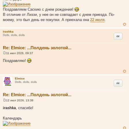
о
б
щ
Поздравляем Саскию с днем рождения!
е
В отличие от Лиззи, у нее он не совпадает с днем приезда. По-
н
и
моему, это был день ее покупки. А приехала она
22 июля
.
е
irashka
Цитата
Dolls, dolls, dolls
Re: Elmice: ...Полдень золотой...
11 июл 2026, 09:37
С
о
Поздравляю!
о
б
щ
е
н
Elmice
и
Цитата
Dolls, dolls, dolls
е
Re: Elmice: ...Полдень золотой...
12 июл 2026, 13:38
С
о
irashka
, спасибо!
о
б
щ
Календарь
е
н
и