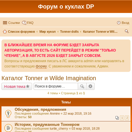
Форум о куклах DP
Ссылки
FAQ
Вход
Список форумов
Мир кукол
Tonner dolls
Каталог Tonner и Wilde Imagination
ои
В БЛИЖАЙШЕЕ ВРЕМЯ НА ФОРУМЕ БУДЕТ ЗАКРЫТА
ск
АВТОРИЗАЦИЯ, ТО ЕСТЬ САЙТ ПЕРЕЙДЕТ В РЕЖИМ "ТОЛЬКО
ЧТЕНИЕ", А В АВГУСТЕ 2026 БУДЕТ ЗАКРЫТ СОВСЕМ.
Вопросы и предложения писать в ЛС аккаунта admin или направлять в
соответствующую
форму
. С уважением и сожалением, Админ.
Каталог Tonner и Wilde Imagination
Новая тема
4 темы • Страница
1
из
1
Темы
Обсуждения, предложения
Последнее сообщение
Anmire
«
22 мар 2018, 19:16
Ответы:
50
1
2
Истории, придуманные Тоннером
Последнее сообщение
turtle_cherry
«
03 мар 2018, 18:28