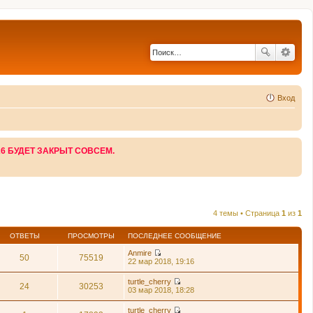
Вход
26 БУДЕТ ЗАКРЫТ СОВСЕМ.
4 темы • Страница
1
из
1
ОТВЕТЫ
ПРОСМОТРЫ
ПОСЛЕДНЕЕ СООБЩЕНИЕ
Anmire
50
75519
П
22 мар 2018, 19:16
е
р
turtle_cherry
е
24
30253
П
03 мар 2018, 18:28
й
е
т
р
turtle_cherry
и