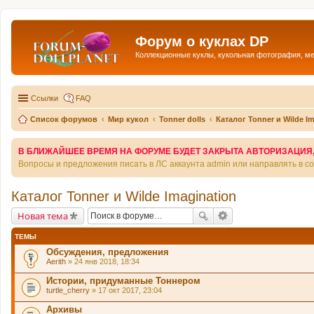
Форум о куклах DP
Коллекционные куклы, кукольная фотография, м
Ссылки
FAQ
Список форумов
Мир кукол
Tonner dolls
Каталог Tonner и Wilde I
В БЛИЖАЙШЕЕ ВРЕМЯ НА ФОРУМЕ БУДЕТ ЗАКРЫТА АВТОРИЗАЦИЯ, Т
Вопросы и предложения писать в ЛС аккаунта admin или направлять в 
Каталог Tonner и Wilde Imagination
Новая тема
ТЕМЫ
Обсуждения, предложения
Aerith
» 24 янв 2018, 18:34
Истории, придуманные Тоннером
turtle_cherry
» 17 окт 2017, 23:04
Архивы