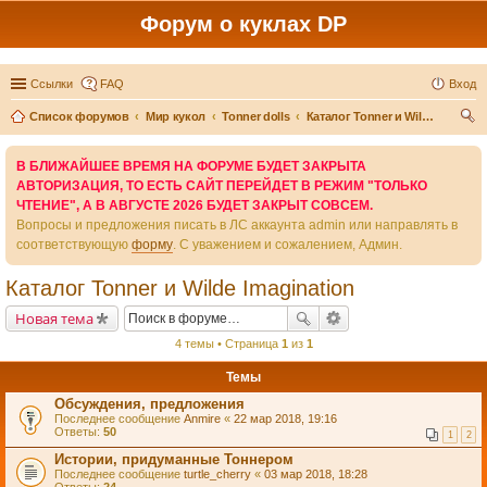
Форум о куклах DP
Ссылки
FAQ
Вход
Список форумов
Мир кукол
Tonner dolls
Каталог Tonner и Wilde Imagination
ои
В БЛИЖАЙШЕЕ ВРЕМЯ НА ФОРУМЕ БУДЕТ ЗАКРЫТА
ск
АВТОРИЗАЦИЯ, ТО ЕСТЬ САЙТ ПЕРЕЙДЕТ В РЕЖИМ "ТОЛЬКО
ЧТЕНИЕ", А В АВГУСТЕ 2026 БУДЕТ ЗАКРЫТ СОВСЕМ.
Вопросы и предложения писать в ЛС аккаунта admin или направлять в
соответствующую
форму
. С уважением и сожалением, Админ.
Каталог Tonner и Wilde Imagination
Новая тема
4 темы • Страница
1
из
1
Темы
Обсуждения, предложения
Последнее сообщение
Anmire
«
22 мар 2018, 19:16
Ответы:
50
1
2
Истории, придуманные Тоннером
Последнее сообщение
turtle_cherry
«
03 мар 2018, 18:28