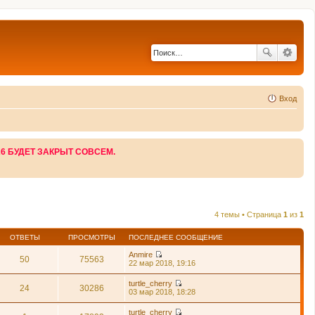
Вход
26 БУДЕТ ЗАКРЫТ СОВСЕМ.
4 темы • Страница
1
из
1
ОТВЕТЫ
ПРОСМОТРЫ
ПОСЛЕДНЕЕ СООБЩЕНИЕ
Anmire
50
75563
П
22 мар 2018, 19:16
е
р
turtle_cherry
е
24
30286
П
03 мар 2018, 18:28
й
е
т
р
turtle_cherry
и