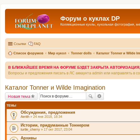
Форум о куклах DP
Коллекционные куклы, кукольная фотография, м
Ссылки
FAQ
Список форумов
Мир кукол
Tonner dolls
Каталог Tonner и Wilde I
В БЛИЖАЙШЕЕ ВРЕМЯ НА ФОРУМЕ БУДЕТ ЗАКРЫТА АВТОРИЗАЦИЯ, Т
Вопросы и предложения писать в ЛС аккаунта admin или направлять в 
Каталог Tonner и Wilde Imagination
Новая тема
ТЕМЫ
Обсуждения, предложения
Aerith
» 24 янв 2018, 18:34
Истории, придуманные Тоннером
turtle_cherry
» 17 окт 2017, 23:04
Архивы