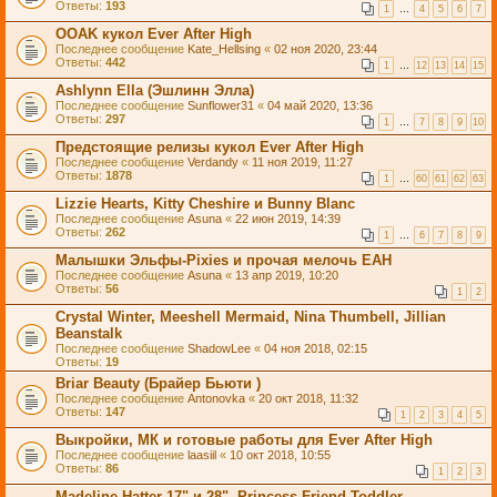
Ответы:
193
1
…
4
5
6
7
OOАK кукол Ever After High
Последнее сообщение
Kate_Hellsing
«
02 ноя 2020, 23:44
Ответы:
442
1
…
12
13
14
15
Ashlynn Ella (Эшлинн Элла)
Последнее сообщение
Sunflower31
«
04 май 2020, 13:36
Ответы:
297
1
…
7
8
9
10
Предстоящие релизы кукол Ever After High
Последнее сообщение
Verdandy
«
11 ноя 2019, 11:27
Ответы:
1878
1
…
60
61
62
63
Lizzie Hearts, Kitty Cheshire и Bunny Blanc
Последнее сообщение
Asuna
«
22 июн 2019, 14:39
Ответы:
262
1
…
6
7
8
9
Малышки Эльфы-Pixies и прочая мелочь EAH
Последнее сообщение
Asuna
«
13 апр 2019, 10:20
Ответы:
56
1
2
Crystal Winter, Meeshell Mermaid, Nina Thumbell, Jillian
Beanstalk
Последнее сообщение
ShadowLee
«
04 ноя 2018, 02:15
Ответы:
19
Briar Beauty (Брайер Бьюти )
Последнее сообщение
Antonovka
«
20 окт 2018, 11:32
Ответы:
147
1
2
3
4
5
Выкройки, МК и готовые работы для Ever After High
Последнее сообщение
laasiil
«
10 окт 2018, 10:55
Ответы:
86
1
2
3
Madeline Hatter 17" и 28", Princess Friend Toddler