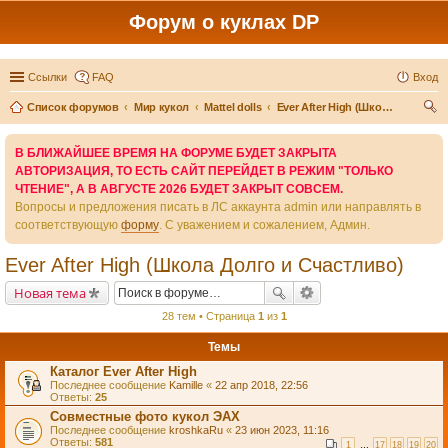
Форум о куклах DP
Ссылки
FAQ
Вход
Список форумов
Мир кукол
Mattel dolls
Ever After High (Школа Долго и Счастливо)
ои
В БЛИЖАЙШЕЕ ВРЕМЯ НА ФОРУМЕ БУДЕТ ЗАКРЫТА
ск
АВТОРИЗАЦИЯ, ТО ЕСТЬ САЙТ ПЕРЕЙДЕТ В РЕЖИМ "ТОЛЬКО
ЧТЕНИЕ", А В АВГУСТЕ 2026 БУДЕТ ЗАКРЫТ СОВСЕМ.
Вопросы и предложения писать в ЛС аккаунта admin или направлять в
соответствующую
форму
. С уважением и сожалением, Админ.
Ever After High (Школа Долго и Счастливо)
Новая тема
28 тем • Страница
1
из
1
Темы
Каталог Ever After High
Последнее сообщение
Kamille
«
22 апр 2018, 22:56
Ответы:
25
Совместные фото кукол ЭАХ
Последнее сообщение
kroshkaRu
«
23 июн 2023, 11:16
Ответы:
581
1
…
17
18
19
20