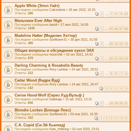
Apple White (Эппл Уайт)
Последнее сообщение
Calceolaria
«
26 авг 2022, 15:25
Ответы:
286
1
…
7
8
9
10
Мальчики Ever After High
Последнее сообщение
laasiil
«
27 июл 2022, 16:05
Ответы:
1436
1
…
45
46
47
48
Madeline Hatter (Меделин Хеттер)
Последнее сообщение
Sunflower31
«
30 дек 2021, 01:56
Ответы:
385
1
…
10
11
12
13
Общие вопросы и обсуждения кукол ЭАХ
Последнее сообщение
moorchik
«
02 окт 2021, 14:42
Ответы:
678
1
…
20
21
22
23
Darling Charming & Rosabella Beauty
Последнее сообщение
Rory Lambar
«
24 авг 2021, 20:51
Ответы:
222
1
…
5
6
7
8
Cedar Wood (Кедра Вуд)
Последнее сообщение
Rory Lambar
«
24 авг 2021, 20:47
Ответы:
142
1
2
3
4
5
Cerise Hood-Wolf (Cериз Худ-Вульф )
Последнее сообщение
Dalekaja
«
15 авг 2021, 13:15
Ответы:
600
1
…
18
19
20
21
Blondie Lockes (Блонди Локс)
Последнее сообщение
Sunflower31
«
03 янв 2021, 15:35
Ответы:
162
1
2
3
4
5
6
C.A. Cupid (Си-Эй Кьюпид)
Последнее сообщение
Kate_Hellsing
«
02 ноя 2020, 23:51