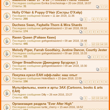
Последнее сообщение
Evrika Grecheskaja
«
20 сен 2018, 16:07
Ответы:
31
1
2
Holly O’Hair & Poppy O’Hair (Сестры О'Хэйр)
Последнее сообщение
Isvane
«
11 авг 2018, 11:36
Ответы:
266
1
…
6
7
8
9
Duchess Swan, Faybelle Thorn & Mira Shards
Последнее сообщение
gothgeekbasterd
«
10 авг 2018, 09:16
Ответы:
174
1
2
3
4
5
6
Raven Queen (Рэйвен Квин)
Последнее сообщение
gothgeekbasterd
«
09 авг 2018, 15:48
Ответы:
445
1
…
12
13
14
15
Melody Piper, Farrah Goodfairy, Justine Dancer, Courtly Jester
Последнее сообщение
gothgeekbasterd
«
09 авг 2018, 15:33
Ответы:
111
1
2
3
4
Ginger Breadhouse (Джинджер Брэдхаус )
Последнее сообщение
gothgeekbasterd
«
09 авг 2018, 15:30
Ответы:
46
1
2
Покупка кукол ЕАН офф-лайн: наш опыт
Последнее сообщение
HelenBlack
«
15 фев 2018, 22:00
Ответы:
156
1
2
3
4
5
6
Мультфильмы, книги и арты ЭАХ (Сartoons, books & arts
EAH)
Последнее сообщение
Dilly
«
26 ноя 2016, 23:27
Ответы:
435
1
…
12
13
14
15
Организация раздела "Ever After High"
Последнее сообщение
turtle_cherry
«
15 июл 2016, 16:52