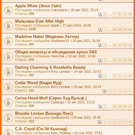
Apple White (Эппл Уайт)
Последнее сообщение
Calceolaria
«
26 авг 2022, 15:25
Ответы:
286
1
…
7
8
9
10
Мальчики Ever After High
Последнее сообщение
laasiil
«
27 июл 2022, 16:05
Ответы:
1436
1
…
45
46
47
48
Madeline Hatter (Меделин Хеттер)
Последнее сообщение
Sunflower31
«
30 дек 2021, 01:56
Ответы:
385
1
…
10
11
12
13
Общие вопросы и обсуждения кукол ЭАХ
Последнее сообщение
moorchik
«
02 окт 2021, 14:42
Ответы:
678
1
…
20
21
22
23
Darling Charming & Rosabella Beauty
Последнее сообщение
Rory Lambar
«
24 авг 2021, 20:51
Ответы:
222
1
…
5
6
7
8
Cedar Wood (Кедра Вуд)
Последнее сообщение
Rory Lambar
«
24 авг 2021, 20:47
Ответы:
142
1
2
3
4
5
Cerise Hood-Wolf (Cериз Худ-Вульф )
Последнее сообщение
Dalekaja
«
15 авг 2021, 13:15
Ответы:
600
1
…
18
19
20
21
Blondie Lockes (Блонди Локс)
Последнее сообщение
Sunflower31
«
03 янв 2021, 15:35
Ответы:
162
1
2
3
4
5
6
C.A. Cupid (Си-Эй Кьюпид)
Последнее сообщение
Kate_Hellsing
«
02 ноя 2020, 23:51