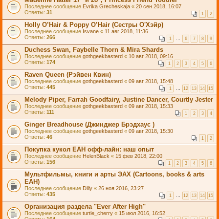
Последнее сообщение
Evrika Grecheskaja
«
20 сен 2018, 16:07
Ответы:
31
1
2
Holly O’Hair & Poppy O’Hair (Сестры О'Хэйр)
Последнее сообщение
Isvane
«
11 авг 2018, 11:36
Ответы:
266
1
…
6
7
8
9
Duchess Swan, Faybelle Thorn & Mira Shards
Последнее сообщение
gothgeekbasterd
«
10 авг 2018, 09:16
Ответы:
174
1
2
3
4
5
6
Raven Queen (Рэйвен Квин)
Последнее сообщение
gothgeekbasterd
«
09 авг 2018, 15:48
Ответы:
445
1
…
12
13
14
15
Melody Piper, Farrah Goodfairy, Justine Dancer, Courtly Jester
Последнее сообщение
gothgeekbasterd
«
09 авг 2018, 15:33
Ответы:
111
1
2
3
4
Ginger Breadhouse (Джинджер Брэдхаус )
Последнее сообщение
gothgeekbasterd
«
09 авг 2018, 15:30
Ответы:
46
1
2
Покупка кукол ЕАН офф-лайн: наш опыт
Последнее сообщение
HelenBlack
«
15 фев 2018, 22:00
Ответы:
156
1
2
3
4
5
6
Мультфильмы, книги и арты ЭАХ (Сartoons, books & arts
EAH)
Последнее сообщение
Dilly
«
26 ноя 2016, 23:27
Ответы:
435
1
…
12
13
14
15
Организация раздела "Ever After High"
Последнее сообщение
turtle_cherry
«
15 июл 2016, 16:52