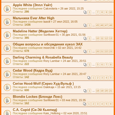
Apple White (Эппл Уайт)
Последнее сообщение
Calceolaria
«
26 авг 2022, 15:25
Ответы:
286
1
…
7
8
9
10
Мальчики Ever After High
Последнее сообщение
laasiil
«
27 июл 2022, 16:05
Ответы:
1436
1
…
45
46
47
48
Madeline Hatter (Меделин Хеттер)
Последнее сообщение
Sunflower31
«
30 дек 2021, 01:56
Ответы:
385
1
…
10
11
12
13
Общие вопросы и обсуждения кукол ЭАХ
Последнее сообщение
moorchik
«
02 окт 2021, 14:42
Ответы:
678
1
…
20
21
22
23
Darling Charming & Rosabella Beauty
Последнее сообщение
Rory Lambar
«
24 авг 2021, 20:51
Ответы:
222
1
…
5
6
7
8
Cedar Wood (Кедра Вуд)
Последнее сообщение
Rory Lambar
«
24 авг 2021, 20:47
Ответы:
142
1
2
3
4
5
Cerise Hood-Wolf (Cериз Худ-Вульф )
Последнее сообщение
Dalekaja
«
15 авг 2021, 13:15
Ответы:
600
1
…
18
19
20
21
Blondie Lockes (Блонди Локс)
Последнее сообщение
Sunflower31
«
03 янв 2021, 15:35
Ответы:
162
1
2
3
4
5
6
C.A. Cupid (Си-Эй Кьюпид)
Последнее сообщение
Kate_Hellsing
«
02 ноя 2020, 23:51