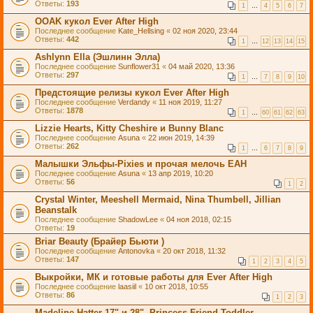
Ответы:
193
1
…
4
5
6
7
OOАK кукол Ever After High
Последнее сообщение
Kate_Hellsing
«
02 ноя 2020, 23:44
Ответы:
442
1
…
12
13
14
15
Ashlynn Ella (Эшлинн Элла)
Последнее сообщение
Sunflower31
«
04 май 2020, 13:36
Ответы:
297
1
…
7
8
9
10
Предстоящие релизы кукол Ever After High
Последнее сообщение
Verdandy
«
11 ноя 2019, 11:27
Ответы:
1878
1
…
60
61
62
63
Lizzie Hearts, Kitty Cheshire и Bunny Blanc
Последнее сообщение
Asuna
«
22 июн 2019, 14:39
Ответы:
262
1
…
6
7
8
9
Малышки Эльфы-Pixies и прочая мелочь EAH
Последнее сообщение
Asuna
«
13 апр 2019, 10:20
Ответы:
56
1
2
Crystal Winter, Meeshell Mermaid, Nina Thumbell, Jillian
Beanstalk
Последнее сообщение
ShadowLee
«
04 ноя 2018, 02:15
Ответы:
19
Briar Beauty (Брайер Бьюти )
Последнее сообщение
Antonovka
«
20 окт 2018, 11:32
Ответы:
147
1
2
3
4
5
Выкройки, МК и готовые работы для Ever After High
Последнее сообщение
laasiil
«
10 окт 2018, 10:55
Ответы:
86
1
2
3
Madeline Hatter 17" и 28", Princess Friend Toddler