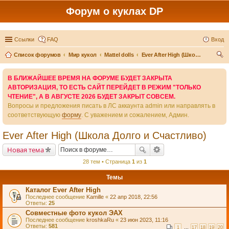
Форум о куклах DP
Ссылки
FAQ
Вход
Список форумов
Мир кукол
Mattel dolls
Ever After High (Школа Долго и Счастливо)
ои
В БЛИЖАЙШЕЕ ВРЕМЯ НА ФОРУМЕ БУДЕТ ЗАКРЫТА
ск
АВТОРИЗАЦИЯ, ТО ЕСТЬ САЙТ ПЕРЕЙДЕТ В РЕЖИМ "ТОЛЬКО
ЧТЕНИЕ", А В АВГУСТЕ 2026 БУДЕТ ЗАКРЫТ СОВСЕМ.
Вопросы и предложения писать в ЛС аккаунта admin или направлять в
соответствующую
форму
. С уважением и сожалением, Админ.
Ever After High (Школа Долго и Счастливо)
Новая тема
28 тем • Страница
1
из
1
Темы
Каталог Ever After High
Последнее сообщение
Kamille
«
22 апр 2018, 22:56
Ответы:
25
Совместные фото кукол ЭАХ
Последнее сообщение
kroshkaRu
«
23 июн 2023, 11:16
Ответы:
581
1
…
17
18
19
20