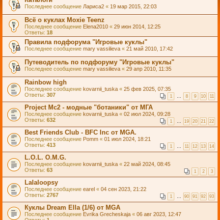
Последнее сообщение
Лариса2
«
19 мар 2015, 22:03
Всё о куклах Moxie Teenz
Последнее сообщение
Elena2010
«
29 июн 2014, 12:25
Ответы:
18
Правила подфорума "Игровые куклы"
Последнее сообщение
mary vassilieva
«
21 май 2010, 17:42
Путеводитель по подфоруму "Игровые куклы"
Последнее сообщение
mary vassilieva
«
29 апр 2010, 11:35
Rainbow high
Последнее сообщение
kovarnii_tuska
«
25 фев 2025, 07:35
Ответы:
307
1
…
8
9
10
11
Project Mc2 - модные "ботаники" от МГА
Последнее сообщение
kovarnii_tuska
«
02 июл 2024, 09:28
Ответы:
632
1
…
19
20
21
22
Best Friends Club - BFC Inc от MGA.
Последнее сообщение
Pomm
«
01 июл 2024, 18:21
Ответы:
413
1
…
11
12
13
14
L.O.L. O.M.G.
Последнее сообщение
kovarnii_tuska
«
22 май 2024, 08:45
Ответы:
63
1
2
3
Lalaloopsy
Последнее сообщение
earel
«
04 сен 2023, 21:22
Ответы:
2767
1
…
90
91
92
93
Куклы Dream Ella (1/6) от MGA
Последнее сообщение
Evrika Grecheskaja
«
06 авг 2023, 12:47