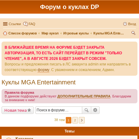
Форум о куклах DP
Ссылки
FAQ
Вход
Список форумов
Мир кукол
Игровые куклы
Куклы MGA Entertainment
ои
В БЛИЖАЙШЕЕ ВРЕМЯ НА ФОРУМЕ БУДЕТ ЗАКРЫТА
ск
АВТОРИЗАЦИЯ, ТО ЕСТЬ САЙТ ПЕРЕЙДЕТ В РЕЖИМ "ТОЛЬКО
ЧТЕНИЕ", А В АВГУСТЕ 2026 БУДЕТ ЗАКРЫТ СОВСЕМ.
Вопросы и предложения писать в ЛС аккаунта admin или направлять в
соответствующую
форму
. С уважением и сожалением, Админ.
Куклы MGA Entertainment
Правила форума
В данном подфоруме действуют
ДОПОЛНИТЕЛЬНЫЕ ПРАВИЛА
. Благодарим
за внимание к ним!
Новая тема
38 тем
1
2
Темы
Каталоги