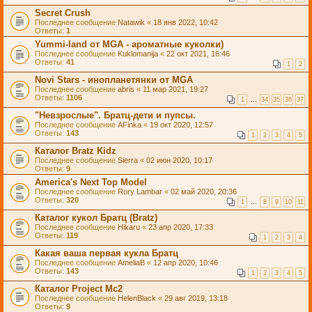
Secret Crush
Последнее сообщение
Natawik
«
18 янв 2022, 10:42
Ответы:
1
Yummi-land от MGA - ароматные куколки)
Последнее сообщение
Kuklomanija
«
22 окт 2021, 16:46
Ответы:
41
1
2
Novi Stars - инопланетянки от MGA
Последнее сообщение
abris
«
11 мар 2021, 19:27
Ответы:
1106
1
…
34
35
36
37
"Невзрослые". Братц-дети и пупсы.
Последнее сообщение
AFinka
«
19 окт 2020, 12:57
Ответы:
143
1
2
3
4
5
Каталог Bratz Kidz
Последнее сообщение
Sierra
«
02 июн 2020, 10:17
Ответы:
9
America's Next Top Model
Последнее сообщение
Rory Lambar
«
02 май 2020, 20:36
Ответы:
320
1
…
8
9
10
11
Каталог кукол Братц (Bratz)
Последнее сообщение
Hikaru
«
23 апр 2020, 17:33
Ответы:
119
1
2
3
4
Какая ваша первая кукла Братц
Последнее сообщение
AmeliaB
«
12 апр 2020, 10:46
Ответы:
143
1
2
3
4
5
Каталог Project Mc2
Последнее сообщение
HelenBlack
«
29 авг 2019, 13:18
Ответы:
9