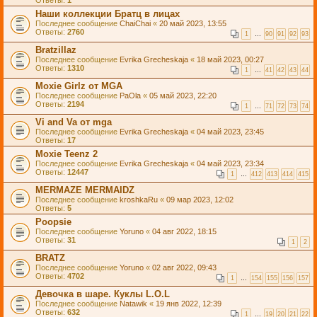
Ответы:
1
Наши коллекции Братц в лицах
Последнее сообщение
ChaiChai
«
20 май 2023, 13:55
Ответы:
2760
1
…
90
91
92
93
Bratzillaz
Последнее сообщение
Evrika Grecheskaja
«
18 май 2023, 00:27
Ответы:
1310
1
…
41
42
43
44
Moxie Girlz от MGA
Последнее сообщение
PaOla
«
05 май 2023, 22:20
Ответы:
2194
1
…
71
72
73
74
Vi and Va от mga
Последнее сообщение
Evrika Grecheskaja
«
04 май 2023, 23:45
Ответы:
17
Moxie Teenz 2
Последнее сообщение
Evrika Grecheskaja
«
04 май 2023, 23:34
Ответы:
12447
1
…
412
413
414
415
MERMAZE MERMAIDZ
Последнее сообщение
kroshkaRu
«
09 мар 2023, 12:02
Ответы:
5
Poopsie
Последнее сообщение
Yoruno
«
04 авг 2022, 18:15
Ответы:
31
1
2
BRATZ
Последнее сообщение
Yoruno
«
02 авг 2022, 09:43
Ответы:
4702
1
…
154
155
156
157
Девочка в шаре. Куклы L.O.L
Последнее сообщение
Natawik
«
19 янв 2022, 12:39
Ответы:
632
1
…
19
20
21
22