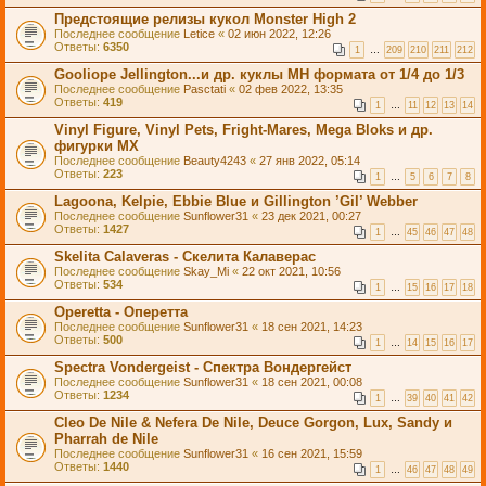
Предстоящие релизы кукол Monster High 2
Последнее сообщение
Letice
«
02 июн 2022, 12:26
Ответы:
6350
1
…
209
210
211
212
Gooliope Jellington...и др. куклы МН формата от 1/4 до 1/3
Последнее сообщение
Pasctati
«
02 фев 2022, 13:35
Ответы:
419
1
…
11
12
13
14
Vinyl Figure, Vinyl Pets, Fright-Mares, Mega Bloks и др.
фигурки МХ
Последнее сообщение
Beauty4243
«
27 янв 2022, 05:14
Ответы:
223
1
…
5
6
7
8
Lagoona, Kelpie, Ebbie Blue и Gillington ’Gil’ Webber
Последнее сообщение
Sunflower31
«
23 дек 2021, 00:27
Ответы:
1427
1
…
45
46
47
48
Skelita Calaveras - Скелита Калаверас
Последнее сообщение
Skay_Mi
«
22 окт 2021, 10:56
Ответы:
534
1
…
15
16
17
18
Operetta - Оперетта
Последнее сообщение
Sunflower31
«
18 сен 2021, 14:23
Ответы:
500
1
…
14
15
16
17
Spectra Vondergeist - Спектра Вондергейст
Последнее сообщение
Sunflower31
«
18 сен 2021, 00:08
Ответы:
1234
1
…
39
40
41
42
Cleo De Nile & Nefera De Nile, Deuce Gorgon, Lux, Sandy и
Pharrah de Nile
Последнее сообщение
Sunflower31
«
16 сен 2021, 15:59
Ответы:
1440
1
…
46
47
48
49