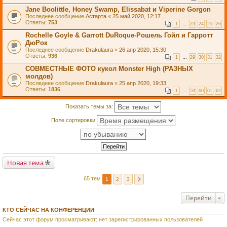
Jane Boolittle, Honey Swamp, Elissabat и Viperine Gorgon
Последнее сообщение
Астарта
«
25 май 2020, 12:17
Ответы:
753
1
…
23
24
25
26
Rochelle Goyle & Garrott DuRoque-Рошель Гойл и Гарротт
ДюРок
Последнее сообщение
Drakulaura
«
26 апр 2020, 15:30
Ответы:
936
1
…
29
30
31
32
СОВМЕСТНЫЕ ФОТО кукол Monster High (РАЗНЫХ
молдов)
Последнее сообщение
Drakulaura
«
25 апр 2020, 19:33
Ответы:
1836
1
…
59
60
61
62
Показать темы за:
Поле сортировки
Новая тема
65 тем
1
2
3
Перейти
КТО СЕЙЧАС НА КОНФЕРЕНЦИИ
Сейчас этот форум просматривают: нет зарегистрированных пользователей