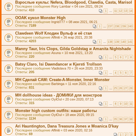
Взрослые куклы: Nefera, Bloodgood, Clawdia, Casta, Marisol
Последнее сообщение
Rory Lambar
«
04 сен 2021, 09:24
Ответы:
410
1
…
11
12
13
14
OOАK кукол Monster High
Последнее сообщение
Ingrid777
«
08 июн 2021, 06:21
Ответы:
7189
1
…
237
238
239
240
Clawdeen Wolf Клодин Вульф и её стая
Последнее сообщение
Affiniti
«
26 мар 2021, 20:38
Ответы:
4203
1
…
138
139
140
141
Manny Taur, Iris Clops, Gilda Goldstag и Amanita Nightshade
Последнее сообщение
Asuna
«
10 янв 2021, 13:20
Ответы:
220
1
…
5
6
7
8
Batsy Claro, Isi Dawndancer и Kjersti Trollson
Последнее сообщение
Vladislava 70
«
26 ноя 2020, 23:33
Ответы:
205
1
…
4
5
6
7
MH Сделай САМ: Create-A-Monster, Inner Monster
Последнее сообщение
Barbinga
«
11 ноя 2020, 22:16
Ответы:
831
1
…
25
26
27
28
MH dollhouse ideas - ДОМИКИ для монстров
Последнее сообщение
OylOul
«
20 сен 2020, 07:13
Ответы:
315
1
…
8
9
10
11
Monster high custom outfits: наши работы
Последнее сообщение
OylOul
«
18 июн 2020, 09:15
Ответы:
1134
1
…
35
36
37
38
Ari Hauntington, Dana Treasura Jones и Moanica D'kay
Последнее сообщение
Affiniti
«
03 июн 2020, 02:16
Ответы:
69
1
2
3