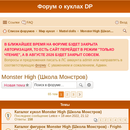
Форум о куклах DP
Ссылки
FAQ
Вход
Список форумов
Мир кукол
Mattel dolls
Monster High (Школа Монстров)
ои
В БЛИЖАЙШЕЕ ВРЕМЯ НА ФОРУМЕ БУДЕТ ЗАКРЫТА
ск
АВТОРИЗАЦИЯ, ТО ЕСТЬ САЙТ ПЕРЕЙДЕТ В РЕЖИМ "ТОЛЬКО
ЧТЕНИЕ", А В АВГУСТЕ 2026 БУДЕТ ЗАКРЫТ СОВСЕМ.
Вопросы и предложения писать в ЛС аккаунта admin или направлять в
соответствующую
форму
. С уважением и сожалением, Админ.
Monster High (Школа Монстров)
Новая тема
65 тем
1
2
3
Темы
Каталог кукол Monster High (Школа Монстров)
Последнее сообщение
Letice
«
18 июл 2022, 21:12
Ответы:
158
1
2
3
4
5
6
Каталог фигурок Monster High (Школа Монстров) - Fright-