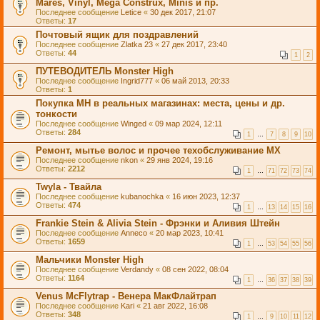
Mares, Vinyl, Mega Construx, Minis и пр.
Последнее сообщение
Letice
«
30 дек 2017, 21:07
Ответы:
17
Почтовый ящик для поздравлений
Последнее сообщение
Zlatka 23
«
27 дек 2017, 23:40
Ответы:
44
1
2
ПУТЕВОДИТЕЛЬ Monster High
Последнее сообщение
Ingrid777
«
06 май 2013, 20:33
Ответы:
1
Покупка MH в реальных магазинах: места, цены и др.
тонкости
Последнее сообщение
Winged
«
09 мар 2024, 12:11
Ответы:
284
1
…
7
8
9
10
Ремонт, мытье волос и прочее техобслуживание МХ
Последнее сообщение
nkon
«
29 янв 2024, 19:16
Ответы:
2212
1
…
71
72
73
74
Twyla - Твайла
Последнее сообщение
kubanochka
«
16 июн 2023, 12:37
Ответы:
474
1
…
13
14
15
16
Frankie Stein & Alivia Stein - Фрэнки и Аливия Штейн
Последнее сообщение
Anneco
«
20 мар 2023, 10:41
Ответы:
1659
1
…
53
54
55
56
Мальчики Monster High
Последнее сообщение
Verdandy
«
08 сен 2022, 08:04
Ответы:
1164
1
…
36
37
38
39
Venus McFlytrap - Венера МакФлайтрап
Последнее сообщение
Kari
«
21 авг 2022, 16:08
Ответы:
348
1
…
9
10
11
12