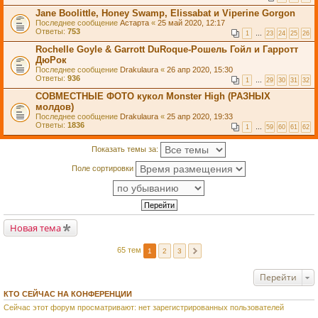
Jane Boolittle, Honey Swamp, Elissabat и Viperine Gorgon
Последнее сообщение
Астарта
«
25 май 2020, 12:17
Ответы:
753
1
…
23
24
25
26
Rochelle Goyle & Garrott DuRoque-Рошель Гойл и Гарротт
ДюРок
Последнее сообщение
Drakulaura
«
26 апр 2020, 15:30
Ответы:
936
1
…
29
30
31
32
СОВМЕСТНЫЕ ФОТО кукол Monster High (РАЗНЫХ
молдов)
Последнее сообщение
Drakulaura
«
25 апр 2020, 19:33
Ответы:
1836
1
…
59
60
61
62
Показать темы за:
Поле сортировки
Новая тема
65 тем
1
2
3
Перейти
КТО СЕЙЧАС НА КОНФЕРЕНЦИИ
Сейчас этот форум просматривают: нет зарегистрированных пользователей