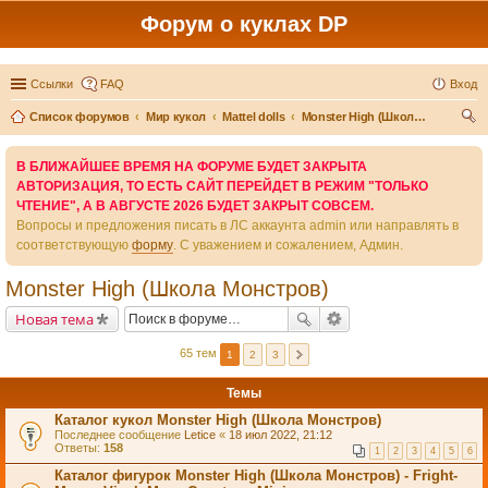
Форум о куклах DP
Ссылки
FAQ
Вход
Список форумов
Мир кукол
Mattel dolls
Monster High (Школа Монстров)
ои
В БЛИЖАЙШЕЕ ВРЕМЯ НА ФОРУМЕ БУДЕТ ЗАКРЫТА
ск
АВТОРИЗАЦИЯ, ТО ЕСТЬ САЙТ ПЕРЕЙДЕТ В РЕЖИМ "ТОЛЬКО
ЧТЕНИЕ", А В АВГУСТЕ 2026 БУДЕТ ЗАКРЫТ СОВСЕМ.
Вопросы и предложения писать в ЛС аккаунта admin или направлять в
соответствующую
форму
. С уважением и сожалением, Админ.
Monster High (Школа Монстров)
Новая тема
65 тем
1
2
3
Темы
Каталог кукол Monster High (Школа Монстров)
Последнее сообщение
Letice
«
18 июл 2022, 21:12
Ответы:
158
1
2
3
4
5
6
Каталог фигурок Monster High (Школа Монстров) - Fright-