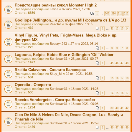
Предстоящие релизы кукол Monster High 2
Последнее сообщение
Letice
«
02 июн 2022, 12:26
Ответы:
6350
1
…
209
210
211
212
Gooliope Jellington...и др. куклы МН формата от 1/4 до 1/3
Последнее сообщение
Pasctati
«
02 фев 2022, 13:35
Ответы:
419
1
…
11
12
13
14
Vinyl Figure, Vinyl Pets, Fright-Mares, Mega Bloks и др.
фигурки МХ
Последнее сообщение
Beauty4243
«
27 янв 2022, 05:14
Ответы:
223
1
…
5
6
7
8
Lagoona, Kelpie, Ebbie Blue и Gillington ’Gil’ Webber
Последнее сообщение
Sunflower31
«
23 дек 2021, 00:27
Ответы:
1427
1
…
45
46
47
48
Skelita Calaveras - Скелита Калаверас
Последнее сообщение
Skay_Mi
«
22 окт 2021, 10:56
Ответы:
534
1
…
15
16
17
18
Operetta - Оперетта
Последнее сообщение
Sunflower31
«
18 сен 2021, 14:23
Ответы:
500
1
…
14
15
16
17
Spectra Vondergeist - Спектра Вондергейст
Последнее сообщение
Sunflower31
«
18 сен 2021, 00:08
Ответы:
1234
1
…
39
40
41
42
Cleo De Nile & Nefera De Nile, Deuce Gorgon, Lux, Sandy и
Pharrah de Nile
Последнее сообщение
Sunflower31
«
16 сен 2021, 15:59
Ответы:
1440
1
…
46
47
48
49