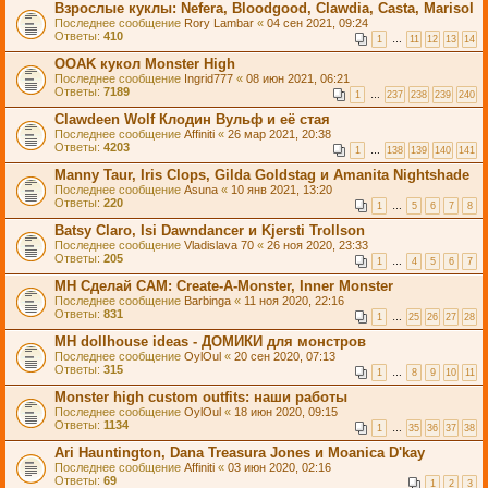
Взрослые куклы: Nefera, Bloodgood, Clawdia, Casta, Marisol
Последнее сообщение
Rory Lambar
«
04 сен 2021, 09:24
Ответы:
410
1
…
11
12
13
14
OOАK кукол Monster High
Последнее сообщение
Ingrid777
«
08 июн 2021, 06:21
Ответы:
7189
1
…
237
238
239
240
Clawdeen Wolf Клодин Вульф и её стая
Последнее сообщение
Affiniti
«
26 мар 2021, 20:38
Ответы:
4203
1
…
138
139
140
141
Manny Taur, Iris Clops, Gilda Goldstag и Amanita Nightshade
Последнее сообщение
Asuna
«
10 янв 2021, 13:20
Ответы:
220
1
…
5
6
7
8
Batsy Claro, Isi Dawndancer и Kjersti Trollson
Последнее сообщение
Vladislava 70
«
26 ноя 2020, 23:33
Ответы:
205
1
…
4
5
6
7
MH Сделай САМ: Create-A-Monster, Inner Monster
Последнее сообщение
Barbinga
«
11 ноя 2020, 22:16
Ответы:
831
1
…
25
26
27
28
MH dollhouse ideas - ДОМИКИ для монстров
Последнее сообщение
OylOul
«
20 сен 2020, 07:13
Ответы:
315
1
…
8
9
10
11
Monster high custom outfits: наши работы
Последнее сообщение
OylOul
«
18 июн 2020, 09:15
Ответы:
1134
1
…
35
36
37
38
Ari Hauntington, Dana Treasura Jones и Moanica D'kay
Последнее сообщение
Affiniti
«
03 июн 2020, 02:16
Ответы:
69
1
2
3