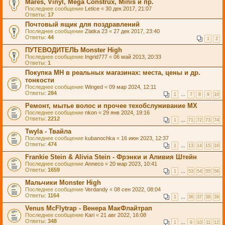
Mares, Vinyl, Mega Construx, Minis и пр.
Последнее сообщение
Letice
«
30 дек 2017, 21:07
Ответы:
17
Почтовый ящик для поздравлений
Последнее сообщение
Zlatka 23
«
27 дек 2017, 23:40
Ответы:
44
1
2
ПУТЕВОДИТЕЛЬ Monster High
Последнее сообщение
Ingrid777
«
06 май 2013, 20:33
Ответы:
1
Покупка MH в реальных магазинах: места, цены и др.
тонкости
Последнее сообщение
Winged
«
09 мар 2024, 12:11
Ответы:
284
1
…
7
8
9
10
Ремонт, мытье волос и прочее техобслуживание МХ
Последнее сообщение
nkon
«
29 янв 2024, 19:16
Ответы:
2212
1
…
71
72
73
74
Twyla - Твайла
Последнее сообщение
kubanochka
«
16 июн 2023, 12:37
Ответы:
474
1
…
13
14
15
16
Frankie Stein & Alivia Stein - Фрэнки и Аливия Штейн
Последнее сообщение
Anneco
«
20 мар 2023, 10:41
Ответы:
1659
1
…
53
54
55
56
Мальчики Monster High
Последнее сообщение
Verdandy
«
08 сен 2022, 08:04
Ответы:
1164
1
…
36
37
38
39
Venus McFlytrap - Венера МакФлайтрап
Последнее сообщение
Kari
«
21 авг 2022, 16:08
Ответы:
348
1
…
9
10
11
12