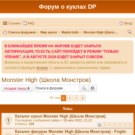
Форум о куклах DP
Ссылки
FAQ
Вход
Список форумов
Мир кукол
Mattel dolls
Monster High (Школа Монстров)
ои
В БЛИЖАЙШЕЕ ВРЕМЯ НА ФОРУМЕ БУДЕТ ЗАКРЫТА
ск
АВТОРИЗАЦИЯ, ТО ЕСТЬ САЙТ ПЕРЕЙДЕТ В РЕЖИМ "ТОЛЬКО
ЧТЕНИЕ", А В АВГУСТЕ 2026 БУДЕТ ЗАКРЫТ СОВСЕМ.
Вопросы и предложения писать в ЛС аккаунта admin или направлять в
соответствующую
форму
. С уважением и сожалением, Админ.
Monster High (Школа Монстров)
Новая тема
65 тем
1
2
3
Темы
Каталог кукол Monster High (Школа Монстров)
Последнее сообщение
Letice
«
18 июл 2022, 21:12
Ответы:
158
1
2
3
4
5
6
Каталог фигурок Monster High (Школа Монстров) - Fright-