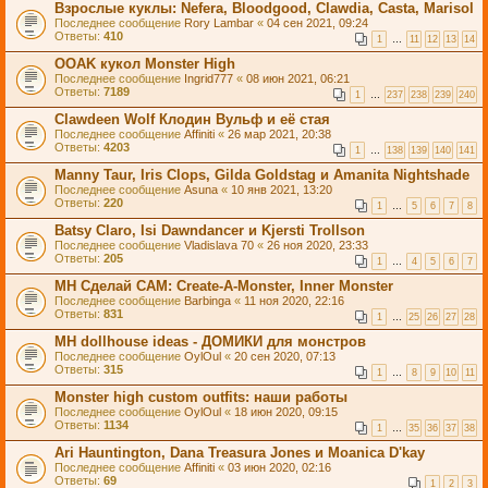
Взрослые куклы: Nefera, Bloodgood, Clawdia, Casta, Marisol
Последнее сообщение
Rory Lambar
«
04 сен 2021, 09:24
Ответы:
410
1
…
11
12
13
14
OOАK кукол Monster High
Последнее сообщение
Ingrid777
«
08 июн 2021, 06:21
Ответы:
7189
1
…
237
238
239
240
Clawdeen Wolf Клодин Вульф и её стая
Последнее сообщение
Affiniti
«
26 мар 2021, 20:38
Ответы:
4203
1
…
138
139
140
141
Manny Taur, Iris Clops, Gilda Goldstag и Amanita Nightshade
Последнее сообщение
Asuna
«
10 янв 2021, 13:20
Ответы:
220
1
…
5
6
7
8
Batsy Claro, Isi Dawndancer и Kjersti Trollson
Последнее сообщение
Vladislava 70
«
26 ноя 2020, 23:33
Ответы:
205
1
…
4
5
6
7
MH Сделай САМ: Create-A-Monster, Inner Monster
Последнее сообщение
Barbinga
«
11 ноя 2020, 22:16
Ответы:
831
1
…
25
26
27
28
MH dollhouse ideas - ДОМИКИ для монстров
Последнее сообщение
OylOul
«
20 сен 2020, 07:13
Ответы:
315
1
…
8
9
10
11
Monster high custom outfits: наши работы
Последнее сообщение
OylOul
«
18 июн 2020, 09:15
Ответы:
1134
1
…
35
36
37
38
Ari Hauntington, Dana Treasura Jones и Moanica D'kay
Последнее сообщение
Affiniti
«
03 июн 2020, 02:16
Ответы:
69
1
2
3