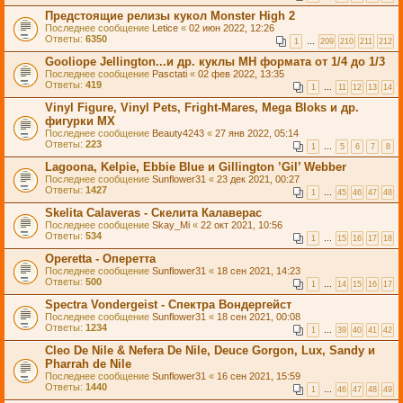
Предстоящие релизы кукол Monster High 2
Последнее сообщение
Letice
«
02 июн 2022, 12:26
Ответы:
6350
1
…
209
210
211
212
Gooliope Jellington...и др. куклы МН формата от 1/4 до 1/3
Последнее сообщение
Pasctati
«
02 фев 2022, 13:35
Ответы:
419
1
…
11
12
13
14
Vinyl Figure, Vinyl Pets, Fright-Mares, Mega Bloks и др.
фигурки МХ
Последнее сообщение
Beauty4243
«
27 янв 2022, 05:14
Ответы:
223
1
…
5
6
7
8
Lagoona, Kelpie, Ebbie Blue и Gillington ’Gil’ Webber
Последнее сообщение
Sunflower31
«
23 дек 2021, 00:27
Ответы:
1427
1
…
45
46
47
48
Skelita Calaveras - Скелита Калаверас
Последнее сообщение
Skay_Mi
«
22 окт 2021, 10:56
Ответы:
534
1
…
15
16
17
18
Operetta - Оперетта
Последнее сообщение
Sunflower31
«
18 сен 2021, 14:23
Ответы:
500
1
…
14
15
16
17
Spectra Vondergeist - Спектра Вондергейст
Последнее сообщение
Sunflower31
«
18 сен 2021, 00:08
Ответы:
1234
1
…
39
40
41
42
Cleo De Nile & Nefera De Nile, Deuce Gorgon, Lux, Sandy и
Pharrah de Nile
Последнее сообщение
Sunflower31
«
16 сен 2021, 15:59
Ответы:
1440
1
…
46
47
48
49