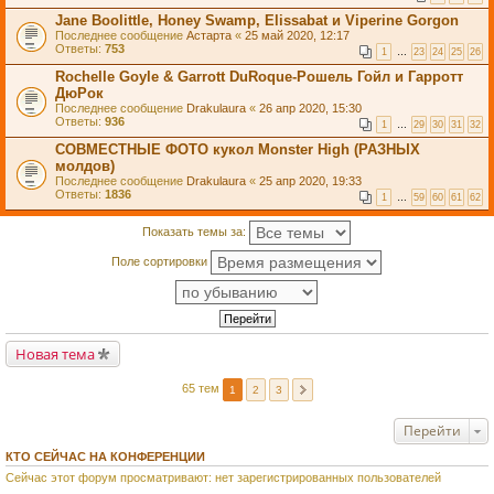
Jane Boolittle, Honey Swamp, Elissabat и Viperine Gorgon
Последнее сообщение
Астарта
«
25 май 2020, 12:17
Ответы:
753
1
…
23
24
25
26
Rochelle Goyle & Garrott DuRoque-Рошель Гойл и Гарротт
ДюРок
Последнее сообщение
Drakulaura
«
26 апр 2020, 15:30
Ответы:
936
1
…
29
30
31
32
СОВМЕСТНЫЕ ФОТО кукол Monster High (РАЗНЫХ
молдов)
Последнее сообщение
Drakulaura
«
25 апр 2020, 19:33
Ответы:
1836
1
…
59
60
61
62
Показать темы за:
Поле сортировки
Новая тема
65 тем
1
2
3
Перейти
КТО СЕЙЧАС НА КОНФЕРЕНЦИИ
Сейчас этот форум просматривают: нет зарегистрированных пользователей