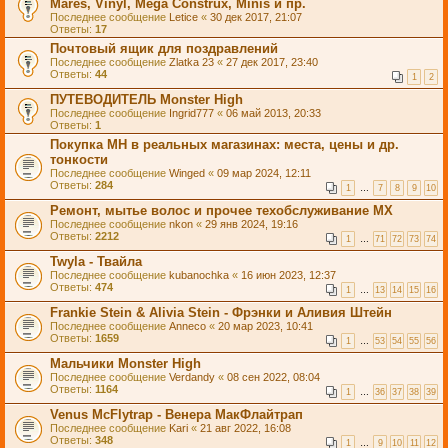
Mares, Vinyl, Mega Construx, Minis и пр.
Последнее сообщение
Letice
«
30 дек 2017, 21:07
Ответы:
17
Почтовый ящик для поздравлений
Последнее сообщение
Zlatka 23
«
27 дек 2017, 23:40
Ответы:
44
1
2
ПУТЕВОДИТЕЛЬ Monster High
Последнее сообщение
Ingrid777
«
06 май 2013, 20:33
Ответы:
1
Покупка MH в реальных магазинах: места, цены и др.
тонкости
Последнее сообщение
Winged
«
09 мар 2024, 12:11
Ответы:
284
1
…
7
8
9
10
Ремонт, мытье волос и прочее техобслуживание МХ
Последнее сообщение
nkon
«
29 янв 2024, 19:16
Ответы:
2212
1
…
71
72
73
74
Twyla - Твайла
Последнее сообщение
kubanochka
«
16 июн 2023, 12:37
Ответы:
474
1
…
13
14
15
16
Frankie Stein & Alivia Stein - Фрэнки и Аливия Штейн
Последнее сообщение
Anneco
«
20 мар 2023, 10:41
Ответы:
1659
1
…
53
54
55
56
Мальчики Monster High
Последнее сообщение
Verdandy
«
08 сен 2022, 08:04
Ответы:
1164
1
…
36
37
38
39
Venus McFlytrap - Венера МакФлайтрап
Последнее сообщение
Kari
«
21 авг 2022, 16:08
Ответы:
348
1
…
9
10
11
12