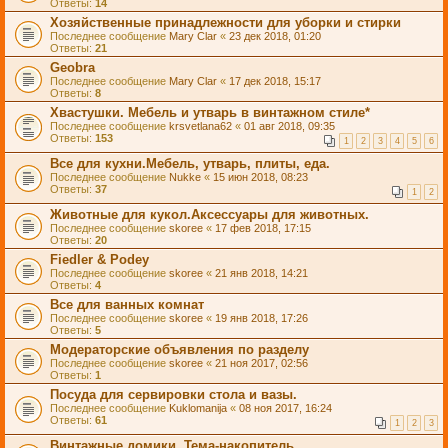
Ответы:
14
Хозяйственные принадлежности для уборки и стирки
Последнее сообщение
Mary Clar
«
23 дек 2018, 01:20
Ответы:
21
Geobra
Последнее сообщение
Mary Clar
«
17 дек 2018, 15:17
Ответы:
8
Хвастушки. Мебель и утварь в винтажном стиле*
Последнее сообщение
krsvetlana62
«
01 авг 2018, 09:35
Ответы:
153
1
2
3
4
5
6
Все для кухни.Мебель, утварь, плиты, еда.
Последнее сообщение
Nukke
«
15 июн 2018, 08:23
Ответы:
37
1
2
Животные для кукол.Аксессуары для животных.
Последнее сообщение
skoree
«
17 фев 2018, 17:15
Ответы:
20
Fiedler & Podey
Последнее сообщение
skoree
«
21 янв 2018, 14:21
Ответы:
4
Все для ванных комнат
Последнее сообщение
skoree
«
19 янв 2018, 17:26
Ответы:
5
Модераторские объявления по разделу
Последнее сообщение
skoree
«
21 ноя 2017, 02:56
Ответы:
1
Посуда для сервировки стола и вазы.
Последнее сообщение
Kuklomanija
«
08 ноя 2017, 16:24
Ответы:
61
1
2
3
Винтажные домики. Тема-накопитель