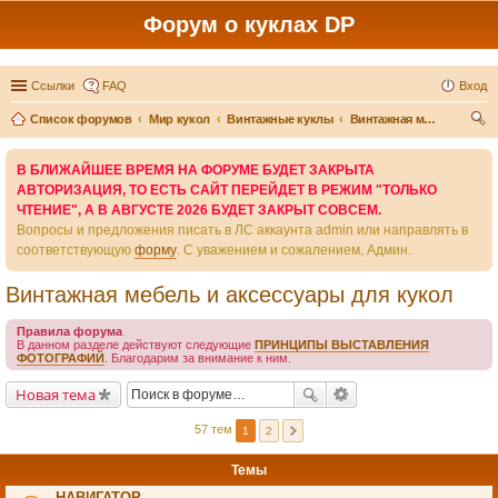
Форум о куклах DP
Ссылки
FAQ
Вход
Список форумов
Мир кукол
Винтажные куклы
Винтажная мебель и аксессуары для кукол
ои
В БЛИЖАЙШЕЕ ВРЕМЯ НА ФОРУМЕ БУДЕТ ЗАКРЫТА
ск
АВТОРИЗАЦИЯ, ТО ЕСТЬ САЙТ ПЕРЕЙДЕТ В РЕЖИМ "ТОЛЬКО
ЧТЕНИЕ", А В АВГУСТЕ 2026 БУДЕТ ЗАКРЫТ СОВСЕМ.
Вопросы и предложения писать в ЛС аккаунта admin или направлять в
соответствующую
форму
. С уважением и сожалением, Админ.
Винтажная мебель и аксессуары для кукол
Правила форума
В данном разделе действуют следующие
ПРИНЦИПЫ ВЫСТАВЛЕНИЯ
ФОТОГРАФИЙ
. Благодарим за внимание к ним.
Новая тема
57 тем
1
2
Темы
НАВИГАТОР