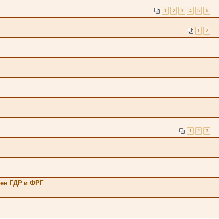
1
2
3
4
5
6
1
2
1
2
3
ен ГДР и ФРГ