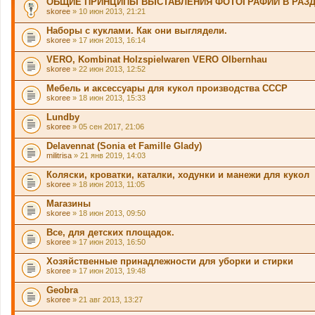
ОБЩИЕ ПРИНЦИПЫ ВЫСТАВЛЕНИЯ ФОТОГРАФИЙ В РАЗ
skoree
» 10 июн 2013, 21:21
Наборы с куклами. Как они выглядели.
skoree
» 17 июн 2013, 16:14
VERO, Kombinat Holzspielwaren VERO Olbernhau
skoree
» 22 июн 2013, 12:52
Мебель и аксессуары для кукол производства СССР
skoree
» 18 июн 2013, 15:33
Lundby
skoree
» 05 сен 2017, 21:06
Delavennat (Sonia et Famille Glady)
militrisa
» 21 янв 2019, 14:03
Коляски, кроватки, каталки, ходунки и манежи для кукол
skoree
» 18 июн 2013, 11:05
Магазины
skoree
» 18 июн 2013, 09:50
Все, для детских площадок.
skoree
» 17 июн 2013, 16:50
Хозяйственные принадлежности для уборки и стирки
skoree
» 17 июн 2013, 19:48
Geobra
skoree
» 21 авг 2013, 13:27