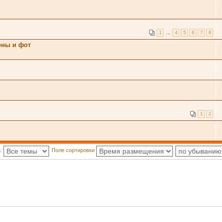
1
…
4
5
6
7
8
оны и фот
1
2
а:
Поле сортировки