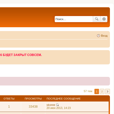
Вход
26 БУДЕТ ЗАКРЫТ СОВСЕМ.
57 тем
1
2
ОТВЕТЫ
ПРОСМОТРЫ
ПОСЛЕДНЕЕ СООБЩЕНИЕ
skoree
1
33438
П
20 июн 2013, 14:23
е
р