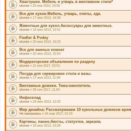
Хвастушки. Мебель и утварь в винтажном стиле*
skoree
» 25 янв 2010, 16:50
Все для кухни.Мебель, утварь, плиты, еда.
skoree
» 17 июн 2013, 16:36
Животные для кукол.Аксессуары для животных.
skoree
» 18 июн 2013, 10:41
Fiedler & Podey
skoree
» 20 июн 2013, 16:23
Все для ванных комнат
skoree
» 20 июн 2013, 15:54
Модераторские объявления по разделу
skoree
» 21 ноя 2017, 02:51
Посуда для сервировки стола и вазы.
skoree
» 17 июн 2013, 11:48
Винтажные домики. Тема-накопитель
skoree
» 08 сен 2017, 11:54
Инфосклад
skoree
» 29 июн 2013, 12:25
Мир дизайна: Рассматриваем 10 кукольных домиков врем
Не наигралась
» 26 мар 2017, 01:33
Картины, панно,бюсты, статуэтки, зеркала.
skoree
» 18 июн 2013, 10:28