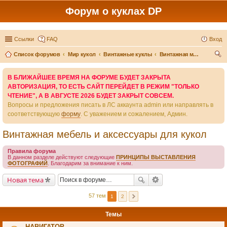
Форум о куклах DP
Ссылки
FAQ
Вход
Список форумов
Мир кукол
Винтажные куклы
Винтажная мебель и аксессуары для кукол
ои
В БЛИЖАЙШЕЕ ВРЕМЯ НА ФОРУМЕ БУДЕТ ЗАКРЫТА
ск
АВТОРИЗАЦИЯ, ТО ЕСТЬ САЙТ ПЕРЕЙДЕТ В РЕЖИМ "ТОЛЬКО
ЧТЕНИЕ", А В АВГУСТЕ 2026 БУДЕТ ЗАКРЫТ СОВСЕМ.
Вопросы и предложения писать в ЛС аккаунта admin или направлять в
соответствующую
форму
. С уважением и сожалением, Админ.
Винтажная мебель и аксессуары для кукол
Правила форума
В данном разделе действуют следующие
ПРИНЦИПЫ ВЫСТАВЛЕНИЯ
ФОТОГРАФИЙ
. Благодарим за внимание к ним.
Новая тема
57 тем
1
2
Темы
НАВИГАТОР