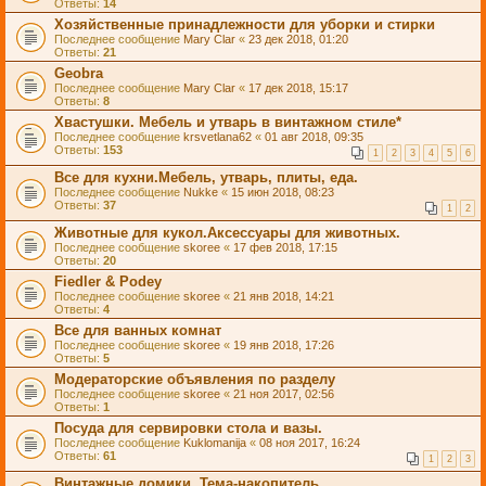
Ответы:
14
Хозяйственные принадлежности для уборки и стирки
Последнее сообщение
Mary Clar
«
23 дек 2018, 01:20
Ответы:
21
Geobra
Последнее сообщение
Mary Clar
«
17 дек 2018, 15:17
Ответы:
8
Хвастушки. Мебель и утварь в винтажном стиле*
Последнее сообщение
krsvetlana62
«
01 авг 2018, 09:35
Ответы:
153
1
2
3
4
5
6
Все для кухни.Мебель, утварь, плиты, еда.
Последнее сообщение
Nukke
«
15 июн 2018, 08:23
Ответы:
37
1
2
Животные для кукол.Аксессуары для животных.
Последнее сообщение
skoree
«
17 фев 2018, 17:15
Ответы:
20
Fiedler & Podey
Последнее сообщение
skoree
«
21 янв 2018, 14:21
Ответы:
4
Все для ванных комнат
Последнее сообщение
skoree
«
19 янв 2018, 17:26
Ответы:
5
Модераторские объявления по разделу
Последнее сообщение
skoree
«
21 ноя 2017, 02:56
Ответы:
1
Посуда для сервировки стола и вазы.
Последнее сообщение
Kuklomanija
«
08 ноя 2017, 16:24
Ответы:
61
1
2
3
Винтажные домики. Тема-накопитель