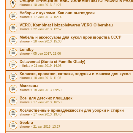
ОБЩИЕ ПРИНЦИПЫ ВЫСТАВЛЕНИЯ ФОТОГРАФИЙ В РАЗ
skoree
» 10 июн 2013, 21:21
Наборы с куклами. Как они выглядели.
skoree
» 17 июн 2013, 16:14
VERO, Kombinat Holzspielwaren VERO Olbernhau
skoree
» 22 июн 2013, 12:52
Мебель и аксессуары для кукол производства СССР
skoree
» 18 июн 2013, 15:33
Lundby
skoree
» 05 сен 2017, 21:06
Delavennat (Sonia et Famille Glady)
militrisa
» 21 янв 2019, 14:03
Коляски, кроватки, каталки, ходунки и манежи для кукол
skoree
» 18 июн 2013, 11:05
Магазины
skoree
» 18 июн 2013, 09:50
Все, для детских площадок.
skoree
» 17 июн 2013, 16:50
Хозяйственные принадлежности для уборки и стирки
skoree
» 17 июн 2013, 19:48
Geobra
skoree
» 21 авг 2013, 13:27