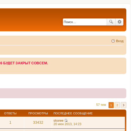
Вход
26 БУДЕТ ЗАКРЫТ СОВСЕМ.
57 тем
1
2
ОТВЕТЫ
ПРОСМОТРЫ
ПОСЛЕДНЕЕ СООБЩЕНИЕ
skoree
1
33432
П
20 июн 2013, 14:23
е
р