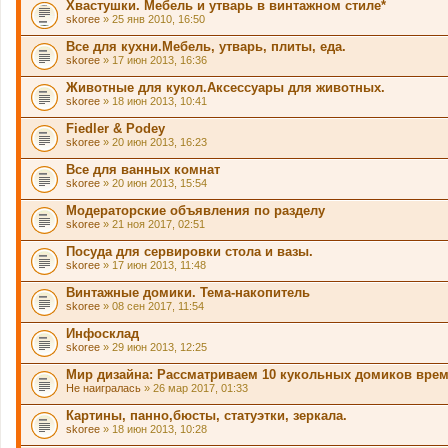
Хвастушки. Мебель и утварь в винтажном стиле*
skoree
» 25 янв 2010, 16:50
Все для кухни.Мебель, утварь, плиты, еда.
skoree
» 17 июн 2013, 16:36
Животные для кукол.Аксессуары для животных.
skoree
» 18 июн 2013, 10:41
Fiedler & Podey
skoree
» 20 июн 2013, 16:23
Все для ванных комнат
skoree
» 20 июн 2013, 15:54
Модераторские объявления по разделу
skoree
» 21 ноя 2017, 02:51
Посуда для сервировки стола и вазы.
skoree
» 17 июн 2013, 11:48
Винтажные домики. Тема-накопитель
skoree
» 08 сен 2017, 11:54
Инфосклад
skoree
» 29 июн 2013, 12:25
Мир дизайна: Рассматриваем 10 кукольных домиков врем
Не наигралась
» 26 мар 2017, 01:33
Картины, панно,бюсты, статуэтки, зеркала.
skoree
» 18 июн 2013, 10:28