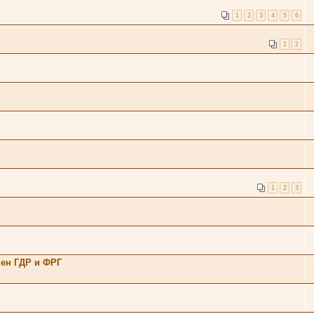
1
2
3
4
5
6
1
2
1
2
3
ен ГДР и ФРГ