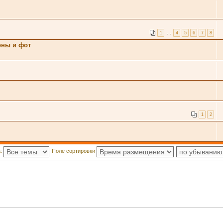
1
…
4
5
6
7
8
оны и фот
1
2
а:
Поле сортировки