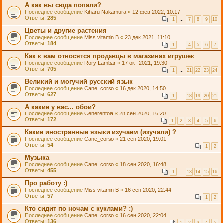
А как вы сюда попали?
Последнее сообщение
Kiharu Nakamura
«
12 фев 2022, 10:17
Ответы:
285
1
…
7
8
9
10
Цветы и другие растения
Последнее сообщение
Miss vitamin B
«
23 дек 2021, 11:10
Ответы:
184
1
…
4
5
6
7
Как к вам относятся продавцы в магазинах игрушек
Последнее сообщение
Rory Lambar
«
17 окт 2021, 19:30
Ответы:
705
1
…
21
22
23
24
Великий и могучий русский язык
Последнее сообщение
Cane_corso
«
16 дек 2020, 14:50
Ответы:
627
1
…
18
19
20
21
А какие у вас... обои?
Последнее сообщение
Cenerentola
«
28 сен 2020, 16:20
Ответы:
172
1
2
3
4
5
6
Какие иностранные языки изучаем (изучали) ?
Последнее сообщение
Cane_corso
«
21 сен 2020, 19:01
Ответы:
54
1
2
Музыка
Последнее сообщение
Cane_corso
«
18 сен 2020, 16:48
Ответы:
455
1
…
13
14
15
16
Про работу :)
Последнее сообщение
Miss vitamin B
«
16 сен 2020, 22:44
Ответы:
57
1
2
Кто сидит по ночам с куклами? :)
Последнее сообщение
Cane_corso
«
16 сен 2020, 22:04
Ответы:
136
1
2
3
4
5