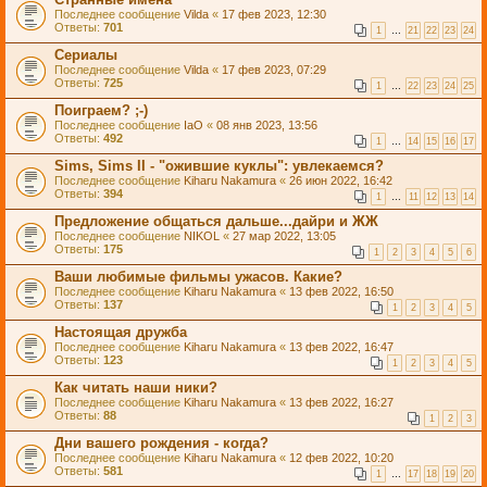
Последнее сообщение
Vilda
«
17 фев 2023, 12:30
Ответы:
701
1
…
21
22
23
24
Сериалы
Последнее сообщение
Vilda
«
17 фев 2023, 07:29
Ответы:
725
1
…
22
23
24
25
Поиграем? ;-)
Последнее сообщение
IaO
«
08 янв 2023, 13:56
Ответы:
492
1
…
14
15
16
17
Sims, Sims II - "ожившие куклы": увлекаемся?
Последнее сообщение
Kiharu Nakamura
«
26 июн 2022, 16:42
Ответы:
394
1
…
11
12
13
14
Предложение общаться дальше...дайри и ЖЖ
Последнее сообщение
NIKOL
«
27 мар 2022, 13:05
Ответы:
175
1
2
3
4
5
6
Ваши любимые фильмы ужасов. Какие?
Последнее сообщение
Kiharu Nakamura
«
13 фев 2022, 16:50
Ответы:
137
1
2
3
4
5
Настоящая дружба
Последнее сообщение
Kiharu Nakamura
«
13 фев 2022, 16:47
Ответы:
123
1
2
3
4
5
Как читать наши ники?
Последнее сообщение
Kiharu Nakamura
«
13 фев 2022, 16:27
Ответы:
88
1
2
3
Дни вашего рождения - когда?
Последнее сообщение
Kiharu Nakamura
«
12 фев 2022, 10:20
Ответы:
581
1
…
17
18
19
20