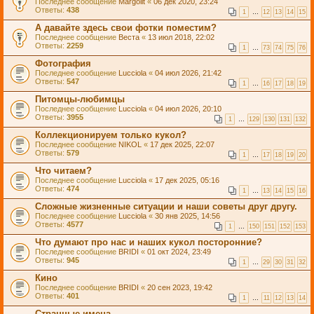
Последнее сообщение
Margolit
«
06 дек 2020, 23:24
Ответы:
438
1
…
12
13
14
15
А давайте здесь свои фотки поместим?
Последнее сообщение
Веста
«
13 июл 2018, 22:02
Ответы:
2259
1
…
73
74
75
76
Фотография
Последнее сообщение
Lucciola
«
04 июл 2026, 21:42
Ответы:
547
1
…
16
17
18
19
Питомцы-любимцы
Последнее сообщение
Lucciola
«
04 июл 2026, 20:10
Ответы:
3955
1
…
129
130
131
132
Коллекционируем только кукол?
Последнее сообщение
NIKOL
«
17 дек 2025, 22:07
Ответы:
579
1
…
17
18
19
20
Что читаем?
Последнее сообщение
Lucciola
«
17 дек 2025, 05:16
Ответы:
474
1
…
13
14
15
16
Сложные жизненные ситуации и наши советы друг другу.
Последнее сообщение
Lucciola
«
30 янв 2025, 14:56
Ответы:
4577
1
…
150
151
152
153
Что думают про нас и наших кукол посторонние?
Последнее сообщение
BRIDI
«
01 окт 2024, 23:49
Ответы:
945
1
…
29
30
31
32
Кино
Последнее сообщение
BRIDI
«
20 сен 2023, 19:42
Ответы:
401
1
…
11
12
13
14
Странные имена