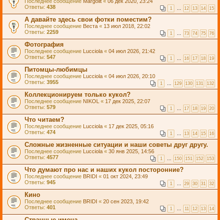
Последнее сообщение
Margolit
«
06 дек 2020, 23:24
Ответы:
438
1
…
12
13
14
15
А давайте здесь свои фотки поместим?
Последнее сообщение
Веста
«
13 июл 2018, 22:02
Ответы:
2259
1
…
73
74
75
76
Фотография
Последнее сообщение
Lucciola
«
04 июл 2026, 21:42
Ответы:
547
1
…
16
17
18
19
Питомцы-любимцы
Последнее сообщение
Lucciola
«
04 июл 2026, 20:10
Ответы:
3955
1
…
129
130
131
132
Коллекционируем только кукол?
Последнее сообщение
NIKOL
«
17 дек 2025, 22:07
Ответы:
579
1
…
17
18
19
20
Что читаем?
Последнее сообщение
Lucciola
«
17 дек 2025, 05:16
Ответы:
474
1
…
13
14
15
16
Сложные жизненные ситуации и наши советы друг другу.
Последнее сообщение
Lucciola
«
30 янв 2025, 14:56
Ответы:
4577
1
…
150
151
152
153
Что думают про нас и наших кукол посторонние?
Последнее сообщение
BRIDI
«
01 окт 2024, 23:49
Ответы:
945
1
…
29
30
31
32
Кино
Последнее сообщение
BRIDI
«
20 сен 2023, 19:42
Ответы:
401
1
…
11
12
13
14
Странные имена