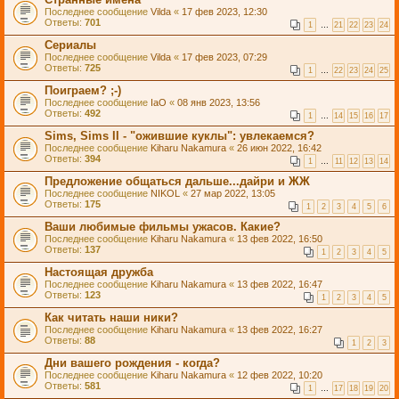
Последнее сообщение
Vilda
«
17 фев 2023, 12:30
Ответы:
701
1
…
21
22
23
24
Сериалы
Последнее сообщение
Vilda
«
17 фев 2023, 07:29
Ответы:
725
1
…
22
23
24
25
Поиграем? ;-)
Последнее сообщение
IaO
«
08 янв 2023, 13:56
Ответы:
492
1
…
14
15
16
17
Sims, Sims II - "ожившие куклы": увлекаемся?
Последнее сообщение
Kiharu Nakamura
«
26 июн 2022, 16:42
Ответы:
394
1
…
11
12
13
14
Предложение общаться дальше...дайри и ЖЖ
Последнее сообщение
NIKOL
«
27 мар 2022, 13:05
Ответы:
175
1
2
3
4
5
6
Ваши любимые фильмы ужасов. Какие?
Последнее сообщение
Kiharu Nakamura
«
13 фев 2022, 16:50
Ответы:
137
1
2
3
4
5
Настоящая дружба
Последнее сообщение
Kiharu Nakamura
«
13 фев 2022, 16:47
Ответы:
123
1
2
3
4
5
Как читать наши ники?
Последнее сообщение
Kiharu Nakamura
«
13 фев 2022, 16:27
Ответы:
88
1
2
3
Дни вашего рождения - когда?
Последнее сообщение
Kiharu Nakamura
«
12 фев 2022, 10:20
Ответы:
581
1
…
17
18
19
20