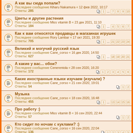
А как вы сюда попали?
Последнее сообщение
Kiharu Nakamura
«
12 фев 2022, 10:17
Ответы:
285
1
…
7
8
9
10
Цветы и другие растения
Последнее сообщение
Miss vitamin B
«
23 дек 2021, 11:10
Ответы:
184
1
…
4
5
6
7
Как к вам относятся продавцы в магазинах игрушек
Последнее сообщение
Rory Lambar
«
17 окт 2021, 19:30
Ответы:
705
1
…
21
22
23
24
Великий и могучий русский язык
Последнее сообщение
Cane_corso
«
16 дек 2020, 14:50
Ответы:
627
1
…
18
19
20
21
А какие у вас... обои?
Последнее сообщение
Cenerentola
«
28 сен 2020, 16:20
Ответы:
172
1
2
3
4
5
6
Какие иностранные языки изучаем (изучали) ?
Последнее сообщение
Cane_corso
«
21 сен 2020, 19:01
Ответы:
54
1
2
Музыка
Последнее сообщение
Cane_corso
«
18 сен 2020, 16:48
Ответы:
455
1
…
13
14
15
16
Про работу :)
Последнее сообщение
Miss vitamin B
«
16 сен 2020, 22:44
Ответы:
57
1
2
Кто сидит по ночам с куклами? :)
Последнее сообщение
Cane_corso
«
16 сен 2020, 22:04
Ответы:
136
1
2
3
4
5