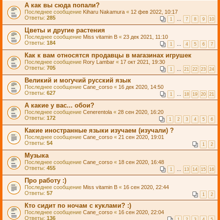
А как вы сюда попали?
Последнее сообщение
Kiharu Nakamura
«
12 фев 2022, 10:17
Ответы:
285
1
…
7
8
9
10
Цветы и другие растения
Последнее сообщение
Miss vitamin B
«
23 дек 2021, 11:10
Ответы:
184
1
…
4
5
6
7
Как к вам относятся продавцы в магазинах игрушек
Последнее сообщение
Rory Lambar
«
17 окт 2021, 19:30
Ответы:
705
1
…
21
22
23
24
Великий и могучий русский язык
Последнее сообщение
Cane_corso
«
16 дек 2020, 14:50
Ответы:
627
1
…
18
19
20
21
А какие у вас... обои?
Последнее сообщение
Cenerentola
«
28 сен 2020, 16:20
Ответы:
172
1
2
3
4
5
6
Какие иностранные языки изучаем (изучали) ?
Последнее сообщение
Cane_corso
«
21 сен 2020, 19:01
Ответы:
54
1
2
Музыка
Последнее сообщение
Cane_corso
«
18 сен 2020, 16:48
Ответы:
455
1
…
13
14
15
16
Про работу :)
Последнее сообщение
Miss vitamin B
«
16 сен 2020, 22:44
Ответы:
57
1
2
Кто сидит по ночам с куклами? :)
Последнее сообщение
Cane_corso
«
16 сен 2020, 22:04
Ответы:
136
1
2
3
4
5