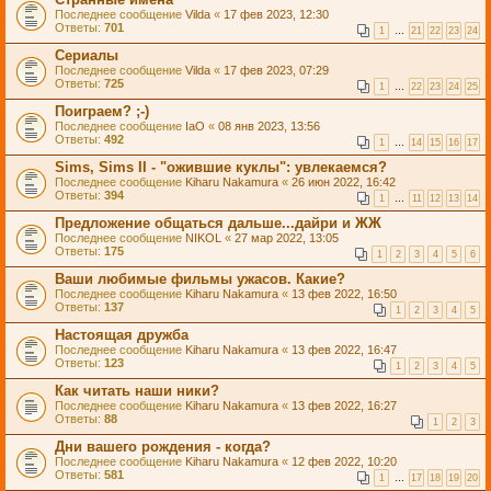
Последнее сообщение
Vilda
«
17 фев 2023, 12:30
Ответы:
701
1
…
21
22
23
24
Сериалы
Последнее сообщение
Vilda
«
17 фев 2023, 07:29
Ответы:
725
1
…
22
23
24
25
Поиграем? ;-)
Последнее сообщение
IaO
«
08 янв 2023, 13:56
Ответы:
492
1
…
14
15
16
17
Sims, Sims II - "ожившие куклы": увлекаемся?
Последнее сообщение
Kiharu Nakamura
«
26 июн 2022, 16:42
Ответы:
394
1
…
11
12
13
14
Предложение общаться дальше...дайри и ЖЖ
Последнее сообщение
NIKOL
«
27 мар 2022, 13:05
Ответы:
175
1
2
3
4
5
6
Ваши любимые фильмы ужасов. Какие?
Последнее сообщение
Kiharu Nakamura
«
13 фев 2022, 16:50
Ответы:
137
1
2
3
4
5
Настоящая дружба
Последнее сообщение
Kiharu Nakamura
«
13 фев 2022, 16:47
Ответы:
123
1
2
3
4
5
Как читать наши ники?
Последнее сообщение
Kiharu Nakamura
«
13 фев 2022, 16:27
Ответы:
88
1
2
3
Дни вашего рождения - когда?
Последнее сообщение
Kiharu Nakamura
«
12 фев 2022, 10:20
Ответы:
581
1
…
17
18
19
20