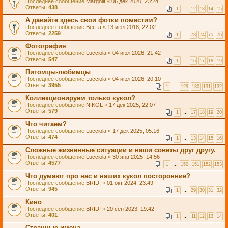
Последнее сообщение
Margolit
«
06 дек 2020, 23:24
Ответы:
438
1
…
12
13
14
15
А давайте здесь свои фотки поместим?
Последнее сообщение
Веста
«
13 июл 2018, 22:02
Ответы:
2259
1
…
73
74
75
76
Фотография
Последнее сообщение
Lucciola
«
04 июл 2026, 21:42
Ответы:
547
1
…
16
17
18
19
Питомцы-любимцы
Последнее сообщение
Lucciola
«
04 июл 2026, 20:10
Ответы:
3955
1
…
129
130
131
132
Коллекционируем только кукол?
Последнее сообщение
NIKOL
«
17 дек 2025, 22:07
Ответы:
579
1
…
17
18
19
20
Что читаем?
Последнее сообщение
Lucciola
«
17 дек 2025, 05:16
Ответы:
474
1
…
13
14
15
16
Сложные жизненные ситуации и наши советы друг другу.
Последнее сообщение
Lucciola
«
30 янв 2025, 14:56
Ответы:
4577
1
…
150
151
152
153
Что думают про нас и наших кукол посторонние?
Последнее сообщение
BRIDI
«
01 окт 2024, 23:49
Ответы:
945
1
…
29
30
31
32
Кино
Последнее сообщение
BRIDI
«
20 сен 2023, 19:42
Ответы:
401
1
…
11
12
13
14
Странные имена