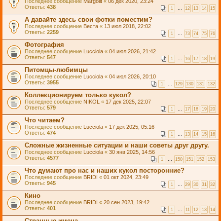
Последнее сообщение
Margolit
«
06 дек 2020, 23:24
Ответы:
438
1
…
12
13
14
15
А давайте здесь свои фотки поместим?
Последнее сообщение
Веста
«
13 июл 2018, 22:02
Ответы:
2259
1
…
73
74
75
76
Фотография
Последнее сообщение
Lucciola
«
04 июл 2026, 21:42
Ответы:
547
1
…
16
17
18
19
Питомцы-любимцы
Последнее сообщение
Lucciola
«
04 июл 2026, 20:10
Ответы:
3955
1
…
129
130
131
132
Коллекционируем только кукол?
Последнее сообщение
NIKOL
«
17 дек 2025, 22:07
Ответы:
579
1
…
17
18
19
20
Что читаем?
Последнее сообщение
Lucciola
«
17 дек 2025, 05:16
Ответы:
474
1
…
13
14
15
16
Сложные жизненные ситуации и наши советы друг другу.
Последнее сообщение
Lucciola
«
30 янв 2025, 14:56
Ответы:
4577
1
…
150
151
152
153
Что думают про нас и наших кукол посторонние?
Последнее сообщение
BRIDI
«
01 окт 2024, 23:49
Ответы:
945
1
…
29
30
31
32
Кино
Последнее сообщение
BRIDI
«
20 сен 2023, 19:42
Ответы:
401
1
…
11
12
13
14
Странные имена