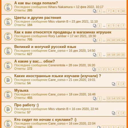
А как вы сюда попали?
Последнее сообщение
Kiharu Nakamura
«
12 фев 2022, 10:17
Ответы:
285
1
…
7
8
9
10
Цветы и другие растения
Последнее сообщение
Miss vitamin B
«
23 дек 2021, 11:10
Ответы:
184
1
…
4
5
6
7
Как к вам относятся продавцы в магазинах игрушек
Последнее сообщение
Rory Lambar
«
17 окт 2021, 19:30
Ответы:
705
1
…
21
22
23
24
Великий и могучий русский язык
Последнее сообщение
Cane_corso
«
16 дек 2020, 14:50
Ответы:
627
1
…
18
19
20
21
А какие у вас... обои?
Последнее сообщение
Cenerentola
«
28 сен 2020, 16:20
Ответы:
172
1
2
3
4
5
6
Какие иностранные языки изучаем (изучали) ?
Последнее сообщение
Cane_corso
«
21 сен 2020, 19:01
Ответы:
54
1
2
Музыка
Последнее сообщение
Cane_corso
«
18 сен 2020, 16:48
Ответы:
455
1
…
13
14
15
16
Про работу :)
Последнее сообщение
Miss vitamin B
«
16 сен 2020, 22:44
Ответы:
57
1
2
Кто сидит по ночам с куклами? :)
Последнее сообщение
Cane_corso
«
16 сен 2020, 22:04
Ответы:
136
1
2
3
4
5