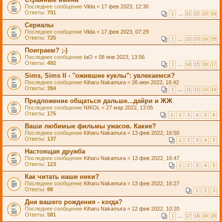
Последнее сообщение
Vilda
«
17 фев 2023, 12:30
Ответы:
701
1
…
21
22
23
24
Сериалы
Последнее сообщение
Vilda
«
17 фев 2023, 07:29
Ответы:
725
1
…
22
23
24
25
Поиграем? ;-)
Последнее сообщение
IaO
«
08 янв 2023, 13:56
Ответы:
492
1
…
14
15
16
17
Sims, Sims II - "ожившие куклы": увлекаемся?
Последнее сообщение
Kiharu Nakamura
«
26 июн 2022, 16:42
Ответы:
394
1
…
11
12
13
14
Предложение общаться дальше...дайри и ЖЖ
Последнее сообщение
NIKOL
«
27 мар 2022, 13:05
Ответы:
175
1
2
3
4
5
6
Ваши любимые фильмы ужасов. Какие?
Последнее сообщение
Kiharu Nakamura
«
13 фев 2022, 16:50
Ответы:
137
1
2
3
4
5
Настоящая дружба
Последнее сообщение
Kiharu Nakamura
«
13 фев 2022, 16:47
Ответы:
123
1
2
3
4
5
Как читать наши ники?
Последнее сообщение
Kiharu Nakamura
«
13 фев 2022, 16:27
Ответы:
88
1
2
3
Дни вашего рождения - когда?
Последнее сообщение
Kiharu Nakamura
«
12 фев 2022, 10:20
Ответы:
581
1
…
17
18
19
20