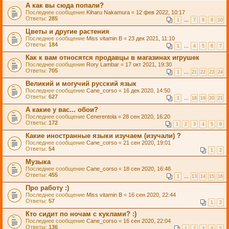
А как вы сюда попали?
Последнее сообщение
Kiharu Nakamura
«
12 фев 2022, 10:17
Ответы:
285
1
…
7
8
9
10
Цветы и другие растения
Последнее сообщение
Miss vitamin B
«
23 дек 2021, 11:10
Ответы:
184
1
…
4
5
6
7
Как к вам относятся продавцы в магазинах игрушек
Последнее сообщение
Rory Lambar
«
17 окт 2021, 19:30
Ответы:
705
1
…
21
22
23
24
Великий и могучий русский язык
Последнее сообщение
Cane_corso
«
16 дек 2020, 14:50
Ответы:
627
1
…
18
19
20
21
А какие у вас... обои?
Последнее сообщение
Cenerentola
«
28 сен 2020, 16:20
Ответы:
172
1
2
3
4
5
6
Какие иностранные языки изучаем (изучали) ?
Последнее сообщение
Cane_corso
«
21 сен 2020, 19:01
Ответы:
54
1
2
Музыка
Последнее сообщение
Cane_corso
«
18 сен 2020, 16:48
Ответы:
455
1
…
13
14
15
16
Про работу :)
Последнее сообщение
Miss vitamin B
«
16 сен 2020, 22:44
Ответы:
57
1
2
Кто сидит по ночам с куклами? :)
Последнее сообщение
Cane_corso
«
16 сен 2020, 22:04
Ответы:
136
1
2
3
4
5