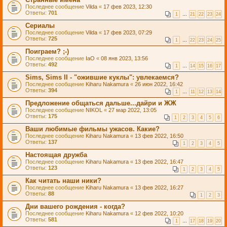
Последнее сообщение
Vilda
«
17 фев 2023, 12:30
Ответы:
701
1
…
21
22
23
24
Сериалы
Последнее сообщение
Vilda
«
17 фев 2023, 07:29
Ответы:
725
1
…
22
23
24
25
Поиграем? ;-)
Последнее сообщение
IaO
«
08 янв 2023, 13:56
Ответы:
492
1
…
14
15
16
17
Sims, Sims II - "ожившие куклы": увлекаемся?
Последнее сообщение
Kiharu Nakamura
«
26 июн 2022, 16:42
Ответы:
394
1
…
11
12
13
14
Предложение общаться дальше...дайри и ЖЖ
Последнее сообщение
NIKOL
«
27 мар 2022, 13:05
Ответы:
175
1
2
3
4
5
6
Ваши любимые фильмы ужасов. Какие?
Последнее сообщение
Kiharu Nakamura
«
13 фев 2022, 16:50
Ответы:
137
1
2
3
4
5
Настоящая дружба
Последнее сообщение
Kiharu Nakamura
«
13 фев 2022, 16:47
Ответы:
123
1
2
3
4
5
Как читать наши ники?
Последнее сообщение
Kiharu Nakamura
«
13 фев 2022, 16:27
Ответы:
88
1
2
3
Дни вашего рождения - когда?
Последнее сообщение
Kiharu Nakamura
«
12 фев 2022, 10:20
Ответы:
581
1
…
17
18
19
20