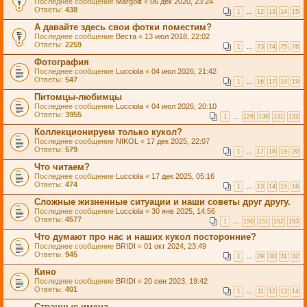
Последнее сообщение
Margolit
«
06 дек 2020, 23:24
Ответы:
438
1
…
12
13
14
15
А давайте здесь свои фотки поместим?
Последнее сообщение
Веста
«
13 июл 2018, 22:02
Ответы:
2259
1
…
73
74
75
76
Фотография
Последнее сообщение
Lucciola
«
04 июл 2026, 21:42
Ответы:
547
1
…
16
17
18
19
Питомцы-любимцы
Последнее сообщение
Lucciola
«
04 июл 2026, 20:10
Ответы:
3955
1
…
129
130
131
132
Коллекционируем только кукол?
Последнее сообщение
NIKOL
«
17 дек 2025, 22:07
Ответы:
579
1
…
17
18
19
20
Что читаем?
Последнее сообщение
Lucciola
«
17 дек 2025, 05:16
Ответы:
474
1
…
13
14
15
16
Сложные жизненные ситуации и наши советы друг другу.
Последнее сообщение
Lucciola
«
30 янв 2025, 14:56
Ответы:
4577
1
…
150
151
152
153
Что думают про нас и наших кукол посторонние?
Последнее сообщение
BRIDI
«
01 окт 2024, 23:49
Ответы:
945
1
…
29
30
31
32
Кино
Последнее сообщение
BRIDI
«
20 сен 2023, 19:42
Ответы:
401
1
…
11
12
13
14
Странные имена