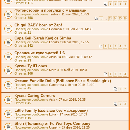
Ответы:
115
1
2
3
4
Фотоистории и прогулки с малышами
Последнее сообщение
Trulka
«
11 июл 2020, 10:53
Ответы:
758
1
…
23
24
25
26
Chiqui BABY born от Zapf
Последнее сообщение
Evlampia
«
13 ноя 2019, 14:30
Ответы:
21
Сара Кей (Sarah Kay) от Simba
Последнее сообщение
Lanalis
«
06 окт 2019, 17:55
Ответы:
142
1
2
3
4
5
Сравнение кукол-детей 1:6
Последнее сообщение
Дюкаша
«
01 июн 2019, 09:12
Ответы:
23
Куклы Ty li'l ones
Последнее сообщение
Morn
«
07 май 2019, 10:31
Ответы:
108
1
2
3
4
Феечки Funville Dolls (Brilliance Fair и Sparkle girlz)
Последнее сообщение
Cantarena
«
19 янв 2019, 21:10
Ответы:
45
1
2
Куклы Caring Corners
Последнее сообщение
Asja
«
07 ноя 2018, 09:35
Ответы:
45
1
2
Little Family (малыши без маркировки)
Последнее сообщение
Luka
«
17 июн 2016, 17:59
Ответы:
16
Sheri (Полинка) от Fu Wei Toys Company
Последнее сообщение
Uspeh
«
27 фев 2016, 21:25