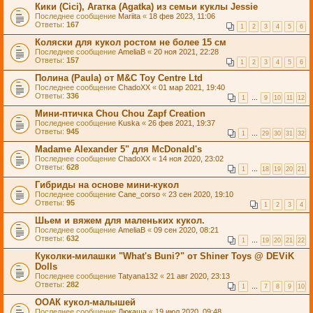
Кики (Cici), Агатка (Agatka) из семьи куклы Jessie
Последнее сообщение
Mariita
«
18 фев 2023, 11:06
Ответы:
167
1
2
3
4
5
6
Коляски для кукол ростом не более 15 см
Последнее сообщение
AmeliaB
«
20 ноя 2021, 22:28
Ответы:
157
1
2
3
4
5
6
Полина (Paula) от M&C Toy Centre Ltd
Последнее сообщение
ChadoXX
«
01 мар 2021, 19:40
Ответы:
336
1
…
9
10
11
12
Мини-птичка Chou Chou Zapf Creation
Последнее сообщение
Kuska
«
26 фев 2021, 19:37
Ответы:
945
1
…
29
30
31
32
Madame Alexander 5" для McDonald's
Последнее сообщение
ChadoXX
«
14 ноя 2020, 23:02
Ответы:
628
1
…
18
19
20
21
Гибриды на основе мини-кукол
Последнее сообщение
Cane_corso
«
23 сен 2020, 19:10
Ответы:
95
1
2
3
4
Шьем и вяжем для маленьких кукол.
Последнее сообщение
AmeliaB
«
09 сен 2020, 08:21
Ответы:
632
1
…
19
20
21
22
Куколки-милашки "What's Buni?" от Shiner Toys @ DEViK
Dolls
Последнее сообщение
Tatyana132
«
21 авг 2020, 23:13
Ответы:
282
1
…
7
8
9
10
ООАК кукол-малышей
Последнее сообщение
Дюкаша
«
19 июл 2020, 09:48