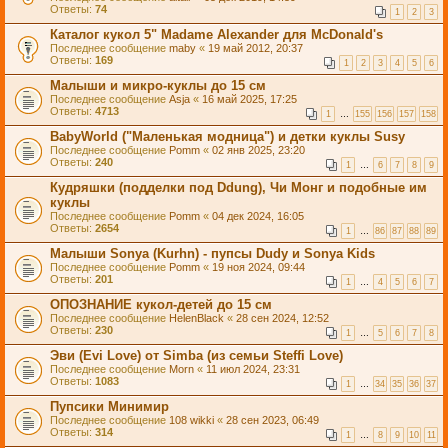
Ответы:
74
1
2
3
Каталог кукол 5" Madame Alexander для McDonald's
Последнее сообщение
maby
«
19 май 2012, 20:37
Ответы:
169
1
2
3
4
5
6
Малыши и микро-куклы до 15 см
Последнее сообщение
Asja
«
16 май 2025, 17:25
Ответы:
4713
1
…
155
156
157
158
BabyWorld ("Маленькая модница") и детки куклы Susy
Последнее сообщение
Pomm
«
02 янв 2025, 23:20
Ответы:
240
1
…
6
7
8
9
Кудряшки (подделки под Ddung), Чи Монг и подобные им
куклы
Последнее сообщение
Pomm
«
04 дек 2024, 16:05
Ответы:
2654
1
…
86
87
88
89
Малыши Sonya (Kurhn) - пупсы Dudy и Sonya Kids
Последнее сообщение
Pomm
«
19 ноя 2024, 09:44
Ответы:
201
1
…
4
5
6
7
ОПОЗНАНИЕ кукол-детей до 15 см
Последнее сообщение
HelenBlack
«
28 сен 2024, 12:52
Ответы:
230
1
…
5
6
7
8
Эви (Evi Love) от Simba (из семьи Steffi Love)
Последнее сообщение
Morn
«
11 июл 2024, 23:31
Ответы:
1083
1
…
34
35
36
37
Пупсики Минимир
Последнее сообщение
108 wikki
«
28 сен 2023, 06:49
Ответы:
314
1
…
8
9
10
11