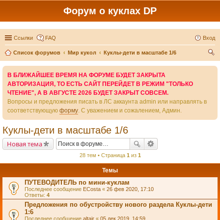
Форум о куклах DP
Ссылки
FAQ
Вход
Список форумов
Мир кукол
Куклы-дети в масштабе 1/6
ои
В БЛИЖАЙШЕЕ ВРЕМЯ НА ФОРУМЕ БУДЕТ ЗАКРЫТА
ск
АВТОРИЗАЦИЯ, ТО ЕСТЬ САЙТ ПЕРЕЙДЕТ В РЕЖИМ "ТОЛЬКО
ЧТЕНИЕ", А В АВГУСТЕ 2026 БУДЕТ ЗАКРЫТ СОВСЕМ.
Вопросы и предложения писать в ЛС аккаунта admin или направлять в
соответствующую
форму
. С уважением и сожалением, Админ.
Куклы-дети в масштабе 1/6
Новая тема
28 тем • Страница
1
из
1
Темы
ПУТЕВОДИТЕЛЬ по мини-куклам
Последнее сообщение
ECosta
«
26 фев 2020, 17:10
Ответы:
4
Предложения по обустройству нового раздела Куклы-дети
1:6
Последнее сообщение
altair
«
05 дек 2019, 14:59