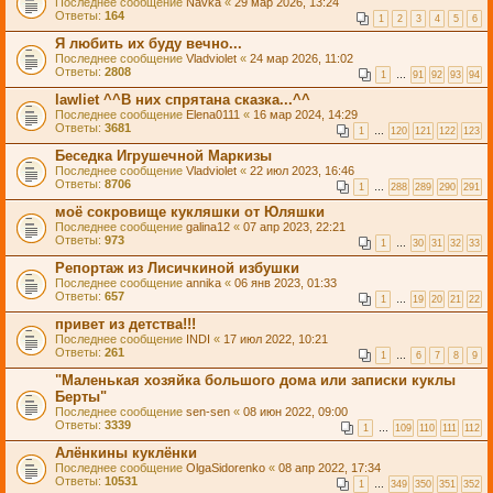
Последнее сообщение
Navka
«
29 мар 2026, 13:24
Ответы:
164
1
2
3
4
5
6
Я любить их буду вечно...
Последнее сообщение
Vladviolet
«
24 мар 2026, 11:02
Ответы:
2808
1
…
91
92
93
94
lawliet ^^В них спрятана сказка...^^
Последнее сообщение
Elena0111
«
16 мар 2024, 14:29
Ответы:
3681
1
…
120
121
122
123
Беседка Игрушечной Маркизы
Последнее сообщение
Vladviolet
«
22 июл 2023, 16:46
Ответы:
8706
1
…
288
289
290
291
моё сокровище кукляшки от Юляшки
Последнее сообщение
galina12
«
07 апр 2023, 22:21
Ответы:
973
1
…
30
31
32
33
Репортаж из Лисичкиной избушки
Последнее сообщение
annika
«
06 янв 2023, 01:33
Ответы:
657
1
…
19
20
21
22
привет из детства!!!
Последнее сообщение
INDI
«
17 июл 2022, 10:21
Ответы:
261
1
…
6
7
8
9
"Маленькая хозяйка большого дома или записки куклы
Берты"
Последнее сообщение
sen-sen
«
08 июн 2022, 09:00
Ответы:
3339
1
…
109
110
111
112
Алёнкины куклёнки
Последнее сообщение
OlgaSidorenko
«
08 апр 2022, 17:34
Ответы:
10531
1
…
349
350
351
352