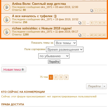
Алёна Волк: Светлый мир детства
Последнее сообщение
oks_1971
«
03 июл 2019, 12:00
Ответы:
80
1
2
3
А все началось с туфелек :))
Последнее сообщение
oks_1971
«
19 фев 2019, 10:52
Ответы:
256
1
…
6
7
8
9
rizhee solnishko: с Новым 2018 годом!
Последнее сообщение
oks_1971
«
11 фев 2019, 09:17
Ответы:
1280
1
…
40
41
42
43
Показать темы за:
Поле сортировки
Новая тема
75 тем
1
2
3
Перейти
КТО СЕЙЧАС НА КОНФЕРЕНЦИИ
Сейчас этот форум просматривают: нет зарегистрированных пользователей
ПРАВА ДОСТУПА