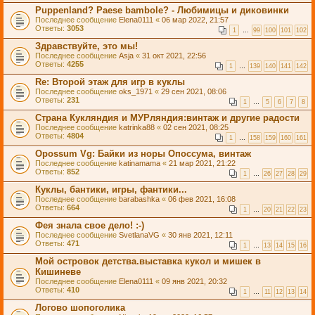
Puppenland? Paese bambole? - Любимицы и диковинки
Последнее сообщение
Elena0111
«
06 мар 2022, 21:57
Ответы:
3053
1
…
99
100
101
102
Здравствуйте, это мы!
Последнее сообщение
Asja
«
31 окт 2021, 22:56
Ответы:
4255
1
…
139
140
141
142
Re: Второй этаж для игр в куклы
Последнее сообщение
oks_1971
«
29 сен 2021, 08:06
Ответы:
231
1
…
5
6
7
8
Страна Кукляндия и МУРляндия:винтаж и другие радости
Последнее сообщение
katrinka88
«
02 сен 2021, 08:25
Ответы:
4804
1
…
158
159
160
161
Opossum Vg: Байки из норы Опоссума, винтаж
Последнее сообщение
katinamama
«
21 мар 2021, 21:22
Ответы:
852
1
…
26
27
28
29
Куклы, бантики, игры, фантики...
Последнее сообщение
barabashka
«
06 фев 2021, 16:08
Ответы:
664
1
…
20
21
22
23
Фея знала свое дело! :-)
Последнее сообщение
SvetlanaVG
«
30 янв 2021, 12:11
Ответы:
471
1
…
13
14
15
16
Мой островок детства.выставка кукол и мишек в
Кишиневе
Последнее сообщение
Elena0111
«
09 янв 2021, 20:32
Ответы:
410
1
…
11
12
13
14
Логово шопоголика