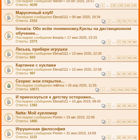
Последнее сообщение
Nienel
«
19 окт 2020, 16:57
Ответы:
4038
1
…
132
133
134
135
Марусечный клуб!
Последнее сообщение
Elena0111
«
09 авг 2020, 19:34
Ответы:
2310
1
…
75
76
77
78
linnaria: Обо всём понемножку.Куклы на дистанционном
обучении...
Последнее сообщение
linnaria
«
17 июл 2020, 23:33
Ответы:
2373
1
…
77
78
79
80
Леська, прибери игрушки
Последнее сообщение
Elena0111
«
13 июн 2020, 22:30
Ответы:
843
1
…
26
27
28
29
Картинки с куклами
Последнее сообщение
Elena0111
«
10 июн 2020, 22:58
Ответы:
997
1
…
31
32
33
34
Скорее: мои открытки...
Последнее сообщение
militrisa
«
26 апр 2020, 11:55
Ответы:
10671
1
…
353
354
355
356
И прикоснуться к детству осторожно...
Последнее сообщение
Elena0111
«
10 дек 2019, 08:43
Ответы:
1382
1
…
44
45
46
47
Natta: Мой кукломир
Последнее сообщение
Pomm
«
19 авг 2019, 22:06
Ответы:
1966
1
…
63
64
65
66
Игрушечная философия
Последнее сообщение
Pomm
«
31 июл 2019, 14:09
Ответы:
1133
1
…
35
36
37
38