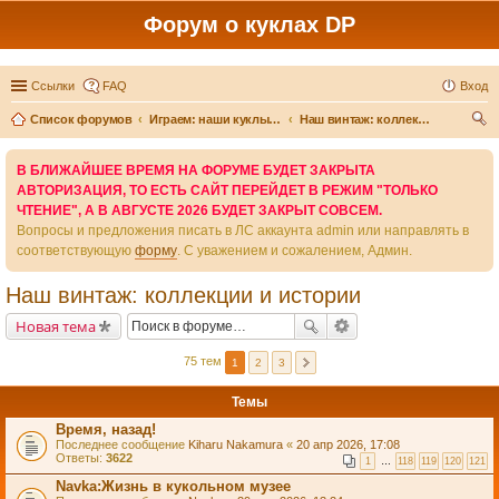
Форум о куклах DP
Ссылки
FAQ
Вход
Список форумов
Играем: наши куклы и игры вокруг них
Наш винтаж: коллекции и истории
ои
В БЛИЖАЙШЕЕ ВРЕМЯ НА ФОРУМЕ БУДЕТ ЗАКРЫТА
ск
АВТОРИЗАЦИЯ, ТО ЕСТЬ САЙТ ПЕРЕЙДЕТ В РЕЖИМ "ТОЛЬКО
ЧТЕНИЕ", А В АВГУСТЕ 2026 БУДЕТ ЗАКРЫТ СОВСЕМ.
Вопросы и предложения писать в ЛС аккаунта admin или направлять в
соответствующую
форму
. С уважением и сожалением, Админ.
Наш винтаж: коллекции и истории
Новая тема
75 тем
1
2
3
Темы
Время, назад!
Последнее сообщение
Kiharu Nakamura
«
20 апр 2026, 17:08
Ответы:
3622
1
…
118
119
120
121
Navka:Жизнь в кукольном музее