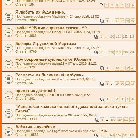
Последнее сообщение
Navka
«
29 мар 2026, 13:24
Ответы:
164
1
2
3
4
5
6
Я любить их буду вечно...
Последнее сообщение
Vladviolet
«
24 мар 2026, 11:02
Ответы:
2808
1
…
91
92
93
94
lawliet ^^В них спрятана сказка...^^
Последнее сообщение
Elena0111
«
16 мар 2024, 14:29
Ответы:
3681
1
…
120
121
122
123
Беседка Игрушечной Маркизы
Последнее сообщение
Vladviolet
«
22 июл 2023, 16:46
Ответы:
8706
1
…
288
289
290
291
моё сокровище кукляшки от Юляшки
Последнее сообщение
galina12
«
07 апр 2023, 22:21
Ответы:
973
1
…
30
31
32
33
Репортаж из Лисичкиной избушки
Последнее сообщение
annika
«
06 янв 2023, 01:33
Ответы:
657
1
…
19
20
21
22
привет из детства!!!
Последнее сообщение
INDI
«
17 июл 2022, 10:21
Ответы:
261
1
…
6
7
8
9
"Маленькая хозяйка большого дома или записки куклы
Берты"
Последнее сообщение
sen-sen
«
08 июн 2022, 09:00
Ответы:
3339
1
…
109
110
111
112
Алёнкины куклёнки
Последнее сообщение
OlgaSidorenko
«
08 апр 2022, 17:34
Ответы:
10531
1
…
349
350
351
352