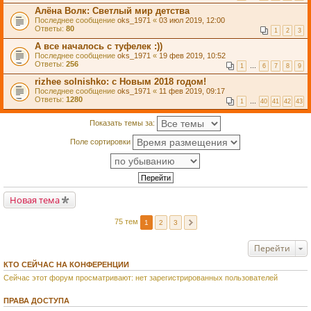
Алёна Волк: Светлый мир детства
Последнее сообщение
oks_1971
«
03 июл 2019, 12:00
Ответы:
80
1
2
3
А все началось с туфелек :))
Последнее сообщение
oks_1971
«
19 фев 2019, 10:52
Ответы:
256
1
…
6
7
8
9
rizhee solnishko: с Новым 2018 годом!
Последнее сообщение
oks_1971
«
11 фев 2019, 09:17
Ответы:
1280
1
…
40
41
42
43
Показать темы за:
Поле сортировки
Новая тема
75 тем
1
2
3
Перейти
КТО СЕЙЧАС НА КОНФЕРЕНЦИИ
Сейчас этот форум просматривают: нет зарегистрированных пользователей
ПРАВА ДОСТУПА