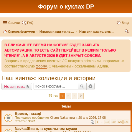
Форум о куклах DP
Ссылки
FAQ
Вход
Список форумов
Играем: наши куклы и игры вокруг них
Наш винтаж: коллекции и истории
ои
В БЛИЖАЙШЕЕ ВРЕМЯ НА ФОРУМЕ БУДЕТ ЗАКРЫТА
ск
АВТОРИЗАЦИЯ, ТО ЕСТЬ САЙТ ПЕРЕЙДЕТ В РЕЖИМ "ТОЛЬКО
ЧТЕНИЕ", А В АВГУСТЕ 2026 БУДЕТ ЗАКРЫТ СОВСЕМ.
Вопросы и предложения писать в ЛС аккаунта admin или направлять в
соответствующую
форму
. С уважением и сожалением, Админ.
Наш винтаж: коллекции и истории
Новая тема
75 тем
1
2
3
Темы
Время, назад!
Последнее сообщение
Kiharu Nakamura
«
20 апр 2026, 17:08
Ответы:
3622
1
…
118
119
120
121
Navka:Жизнь в кукольном музее