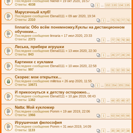
Последнее сообщение
Nienel
«
19 окт 2020, 16:57
Ответы:
4038
1
…
132
133
134
135
Марусечный клуб!
Последнее сообщение
Elena0111
«
09 авг 2020, 19:34
Ответы:
2310
1
…
75
76
77
78
linnaria: Обо всём понемножку.Куклы на дистанционном
обучении...
Последнее сообщение
linnaria
«
17 июл 2020, 23:33
Ответы:
2373
1
…
77
78
79
80
Леська, прибери игрушки
Последнее сообщение
Elena0111
«
13 июн 2020, 22:30
Ответы:
843
1
…
26
27
28
29
Картинки с куклами
Последнее сообщение
Elena0111
«
10 июн 2020, 22:58
Ответы:
997
1
…
31
32
33
34
Скорее: мои открытки...
Последнее сообщение
militrisa
«
26 апр 2020, 11:55
Ответы:
10671
1
…
353
354
355
356
И прикоснуться к детству осторожно...
Последнее сообщение
Elena0111
«
10 дек 2019, 08:43
Ответы:
1382
1
…
44
45
46
47
Natta: Мой кукломир
Последнее сообщение
Pomm
«
19 авг 2019, 22:06
Ответы:
1966
1
…
63
64
65
66
Игрушечная философия
Последнее сообщение
Pomm
«
31 июл 2019, 14:09
Ответы:
1133
1
…
35
36
37
38