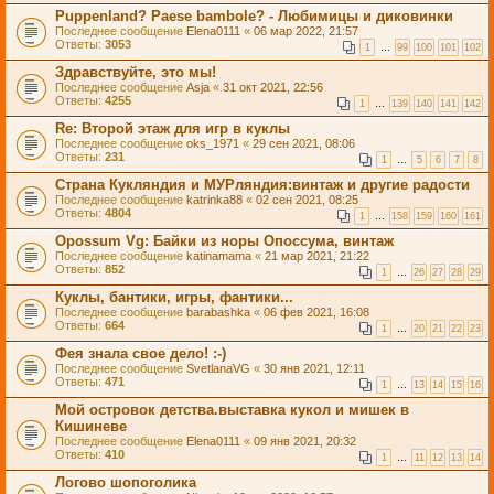
Puppenland? Paese bambole? - Любимицы и диковинки
Последнее сообщение
Elena0111
«
06 мар 2022, 21:57
Ответы:
3053
1
…
99
100
101
102
Здравствуйте, это мы!
Последнее сообщение
Asja
«
31 окт 2021, 22:56
Ответы:
4255
1
…
139
140
141
142
Re: Второй этаж для игр в куклы
Последнее сообщение
oks_1971
«
29 сен 2021, 08:06
Ответы:
231
1
…
5
6
7
8
Страна Кукляндия и МУРляндия:винтаж и другие радости
Последнее сообщение
katrinka88
«
02 сен 2021, 08:25
Ответы:
4804
1
…
158
159
160
161
Opossum Vg: Байки из норы Опоссума, винтаж
Последнее сообщение
katinamama
«
21 мар 2021, 21:22
Ответы:
852
1
…
26
27
28
29
Куклы, бантики, игры, фантики...
Последнее сообщение
barabashka
«
06 фев 2021, 16:08
Ответы:
664
1
…
20
21
22
23
Фея знала свое дело! :-)
Последнее сообщение
SvetlanaVG
«
30 янв 2021, 12:11
Ответы:
471
1
…
13
14
15
16
Мой островок детства.выставка кукол и мишек в
Кишиневе
Последнее сообщение
Elena0111
«
09 янв 2021, 20:32
Ответы:
410
1
…
11
12
13
14
Логово шопоголика