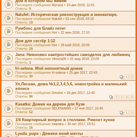
дом в котором мы живём
Последнее сообщение
Myrana
«
16 дек 2018, 11:01
Ответы:
9
Nalufel: Историческая реконструкция в миниатюре.
Последнее сообщение
Nalufel
«
02 сен 2018, 03:10
Ответы:
19
Румбокс для Блайз петит
Последнее сообщение
Hot
«
22 июн 2018, 17:10
Дом для сестёр 1:12
Последнее сообщение
Hot
«
28 май 2018, 20:06
Ответы:
29
Jana: Немножко наипростейших самоделок для любимиц
Последнее сообщение
Viktoria05
«
01 мар 2018, 23:09
Ответы:
3
Iri-selena. Мой непонятный домик
Последнее сообщение
Iri-selena
«
25 дек 2017, 22:43
Ответы:
30
1
2
Ул.Лесная, дома №1,2,3,4,5,6, новостройка и маленький
японск
Последнее сообщение
Destine
«
18 дек 2017, 12:40
Ответы:
96
1
2
3
4
Kasatka: Домик на дереве для Кузи
Последнее сообщение
SELENIA999
«
27 ноя 2017, 10:45
Ответы:
52
1
2
1/6 Квартирный вопрос в стеллаже. Ремонт кухни
Последнее сообщение
sitandra
«
30 окт 2017, 19:51
Ответы:
16
Lyuda_pups : Домики моей мечты