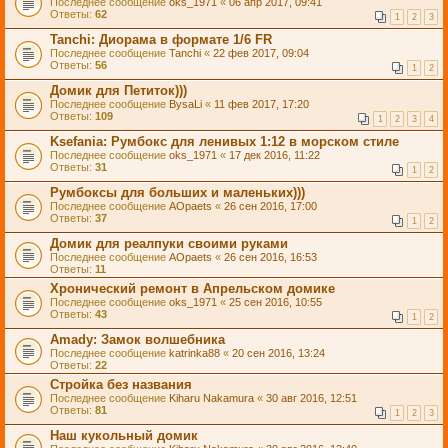
Последнее сообщение
oks_1971
«
06 апр 2017, 09:41
Ответы:
62
1
2
3
Tanchi: Диорама в формате 1/6 FR
Последнее сообщение
Tanchi
«
22 фев 2017, 09:04
Ответы:
56
1
2
Домик для Петиток)))
Последнее сообщение
BysaLi
«
11 фев 2017, 17:20
Ответы:
109
1
2
3
4
Ksefania: Румбокс для ленивых 1:12 в морском стиле
Последнее сообщение
oks_1971
«
17 дек 2016, 11:22
Ответы:
31
1
2
Румбоксы для больших и маленьких)))
Последнее сообщение
AOpaets
«
26 сен 2016, 17:00
Ответы:
37
1
2
Домик для реалпуки своими руками
Последнее сообщение
AOpaets
«
26 сен 2016, 16:53
Ответы:
11
Хронический ремонт в Апрельском домике
Последнее сообщение
oks_1971
«
25 сен 2016, 10:55
Ответы:
43
1
2
Amady: Замок волшебника
Последнее сообщение
katrinka88
«
20 сен 2016, 13:24
Ответы:
22
Стройка без названия
Последнее сообщение
Kiharu Nakamura
«
30 авг 2016, 12:51
Ответы:
81
1
2
3
Наш кукольный домик