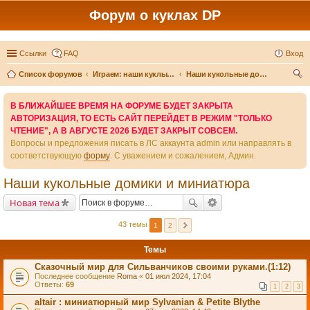
Форум о куклах DP
Ссылки
FAQ
Вход
Список форумов
Играем: наши куклы и игры вокруг них
Наши кукольные домики и миниатюра
ои
В БЛИЖАЙШЕЕ ВРЕМЯ НА ФОРУМЕ БУДЕТ ЗАКРЫТА
ск
АВТОРИЗАЦИЯ, ТО ЕСТЬ САЙТ ПЕРЕЙДЕТ В РЕЖИМ "ТОЛЬКО
ЧТЕНИЕ", А В АВГУСТЕ 2026 БУДЕТ ЗАКРЫТ СОВСЕМ.
Вопросы и предложения писать в ЛС аккаунта admin или направлять в
соответствующую
форму
. С уважением и сожалением, Админ.
Наши кукольные домики и миниатюра
Новая тема
43 темы
1
2
Темы
Сказочный мир для Сильванчиков своими руками.(1:12)
Последнее сообщение
Roma
«
01 июл 2024, 17:04
Ответы:
69
1
2
3
altair : миниатюрный мир Sylvanian & Petite Blythe