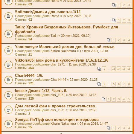
Последнее сообщение
Roma
«
07 мар 2023, 14:42
Ответы:
69
1
2
3
Sofimari:Домики для счастья.1/12
Последнее сообщение
Roma
«
07 мар 2023, 14:08
Ответы:
62
1
2
3
Tatin: Хроники Бездомных Интерьеров. Румбокс для
фройляйн
Последнее сообщение
Tatin
«
30 июн 2021, 09:10
Ответы:
94
1
2
3
4
Yomimasyo: Маленький домик для большой семьи
Последнее сообщение
Kiharu Nakamura
«
17 июн 2021, 12:18
Ответы:
21
Viktoria05: мои дома и кукложители 1/16,1/12,1/6
Последнее сообщение
oks_1971
«
11 дек 2020, 09:38
Ответы:
464
1
…
13
14
15
16
Charli4444. 1/6.
Последнее сообщение
Charli4444
«
22 ноя 2020, 21:25
Ответы:
221
1
…
5
6
7
8
lasski: Домик 1:12. Часть 6.
Последнее сообщение
oks_1971
«
30 ноя 2019, 13:13
Ответы:
125
1
2
3
4
5
Дом лесной феи и прочее строительство.
Последнее сообщение
oks_1971
«
30 ноя 2019, 12:56
Ответы:
3
Xeniya: Ля'Пуф моя коллекция интерьеров
Последнее сообщение
Kiharu Nakamura
«
04 мар 2019, 14:47
Ответы:
95
1
2
3
4