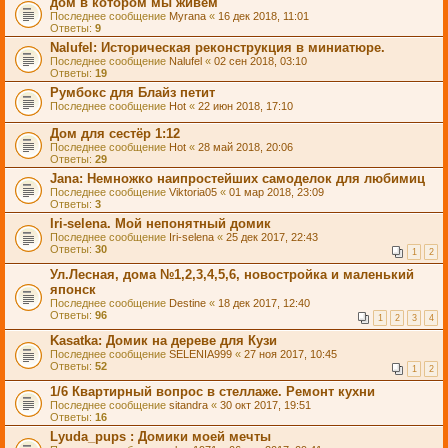
дом в котором мы живём
Последнее сообщение
Myrana
«
16 дек 2018, 11:01
Ответы:
9
Nalufel: Историческая реконструкция в миниатюре.
Последнее сообщение
Nalufel
«
02 сен 2018, 03:10
Ответы:
19
Румбокс для Блайз петит
Последнее сообщение
Hot
«
22 июн 2018, 17:10
Дом для сестёр 1:12
Последнее сообщение
Hot
«
28 май 2018, 20:06
Ответы:
29
Jana: Немножко наипростейших самоделок для любимиц
Последнее сообщение
Viktoria05
«
01 мар 2018, 23:09
Ответы:
3
Iri-selena. Мой непонятный домик
Последнее сообщение
Iri-selena
«
25 дек 2017, 22:43
Ответы:
30
1
2
Ул.Лесная, дома №1,2,3,4,5,6, новостройка и маленький
японск
Последнее сообщение
Destine
«
18 дек 2017, 12:40
Ответы:
96
1
2
3
4
Kasatka: Домик на дереве для Кузи
Последнее сообщение
SELENIA999
«
27 ноя 2017, 10:45
Ответы:
52
1
2
1/6 Квартирный вопрос в стеллаже. Ремонт кухни
Последнее сообщение
sitandra
«
30 окт 2017, 19:51
Ответы:
16
Lyuda_pups : Домики моей мечты