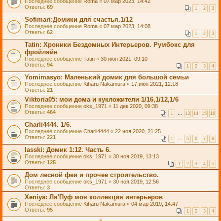
Последнее сообщение
Roma
«
07 мар 2023, 14:42
Ответы:
69
1
2
3
Sofimari:Домики для счастья.1/12
Последнее сообщение
Roma
«
07 мар 2023, 14:08
Ответы:
62
1
2
3
Tatin: Хроники Бездомных Интерьеров. Румбокс для
фройляйн
Последнее сообщение
Tatin
«
30 июн 2021, 09:10
Ответы:
94
1
2
3
4
Yomimasyo: Маленький домик для большой семьи
Последнее сообщение
Kiharu Nakamura
«
17 июн 2021, 12:18
Ответы:
21
Viktoria05: мои дома и кукложители 1/16,1/12,1/6
Последнее сообщение
oks_1971
«
11 дек 2020, 09:38
Ответы:
464
1
…
13
14
15
16
Charli4444. 1/6.
Последнее сообщение
Charli4444
«
22 ноя 2020, 21:25
Ответы:
221
1
…
5
6
7
8
lasski: Домик 1:12. Часть 6.
Последнее сообщение
oks_1971
«
30 ноя 2019, 13:13
Ответы:
125
1
2
3
4
5
Дом лесной феи и прочее строительство.
Последнее сообщение
oks_1971
«
30 ноя 2019, 12:56
Ответы:
3
Xeniya: Ля'Пуф моя коллекция интерьеров
Последнее сообщение
Kiharu Nakamura
«
04 мар 2019, 14:47
Ответы:
95
1
2
3
4