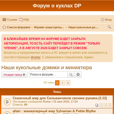
Форум о куклах DP
Ссылки
FAQ
Вход
Список форумов
Играем: наши куклы и игры вокруг них
Наши кукольные домики и миниатюра
ои
В БЛИЖАЙШЕЕ ВРЕМЯ НА ФОРУМЕ БУДЕТ ЗАКРЫТА
ск
АВТОРИЗАЦИЯ, ТО ЕСТЬ САЙТ ПЕРЕЙДЕТ В РЕЖИМ "ТОЛЬКО
ЧТЕНИЕ", А В АВГУСТЕ 2026 БУДЕТ ЗАКРЫТ СОВСЕМ.
Вопросы и предложения писать в ЛС аккаунта admin или направлять в
соответствующую
форму
. С уважением и сожалением, Админ.
Наши кукольные домики и миниатюра
Новая тема
43 темы
1
2
Темы
Сказочный мир для Сильванчиков своими руками.(1:12)
Последнее сообщение
Roma
«
01 июл 2024, 17:04
Ответы:
69
1
2
3
altair : миниатюрный мир Sylvanian & Petite Blythe