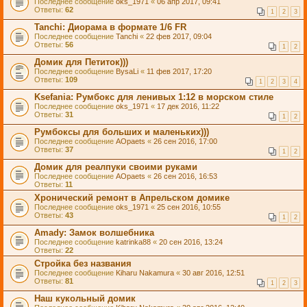
Последнее сообщение
oks_1971
«
06 апр 2017, 09:41
Ответы:
62
1
2
3
Tanchi: Диорама в формате 1/6 FR
Последнее сообщение
Tanchi
«
22 фев 2017, 09:04
Ответы:
56
1
2
Домик для Петиток)))
Последнее сообщение
BysaLi
«
11 фев 2017, 17:20
Ответы:
109
1
2
3
4
Ksefania: Румбокс для ленивых 1:12 в морском стиле
Последнее сообщение
oks_1971
«
17 дек 2016, 11:22
Ответы:
31
1
2
Румбоксы для больших и маленьких)))
Последнее сообщение
AOpaets
«
26 сен 2016, 17:00
Ответы:
37
1
2
Домик для реалпуки своими руками
Последнее сообщение
AOpaets
«
26 сен 2016, 16:53
Ответы:
11
Хронический ремонт в Апрельском домике
Последнее сообщение
oks_1971
«
25 сен 2016, 10:55
Ответы:
43
1
2
Amady: Замок волшебника
Последнее сообщение
katrinka88
«
20 сен 2016, 13:24
Ответы:
22
Стройка без названия
Последнее сообщение
Kiharu Nakamura
«
30 авг 2016, 12:51
Ответы:
81
1
2
3
Наш кукольный домик