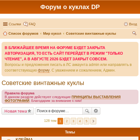
Форум о куклах DP
Ссылки
FAQ
Вход
Список форумов
Мир кукол
Советские винтажные куклы
ои
В БЛИЖАЙШЕЕ ВРЕМЯ НА ФОРУМЕ БУДЕТ ЗАКРЫТА
ск
АВТОРИЗАЦИЯ, ТО ЕСТЬ САЙТ ПЕРЕЙДЕТ В РЕЖИМ "ТОЛЬКО
ЧТЕНИЕ", А В АВГУСТЕ 2026 БУДЕТ ЗАКРЫТ СОВСЕМ.
Вопросы и предложения писать в ЛС аккаунта admin или направлять в
соответствующую
форму
. С уважением и сожалением, Админ.
Советские винтажные куклы
Правила форума
В данном разделе действуют следующие
ПРИНЦИПЫ ВЫСТАВЛЕНИЯ
ФОТОГРАФИЙ
. Благодарим за внимание к ним!
Новая тема
128 тем
1
2
3
4
5
Темы
КЛЕЙМА