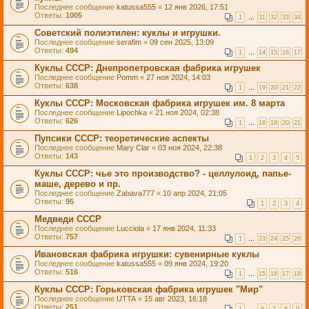
Последнее сообщение
katussa555
«
12 янв 2026, 17:51
Ответы:
1005
1
…
31
32
33
34
Советский полиэтилен: куклы и игрушки.
Последнее сообщение
serafim
«
09 сен 2025, 13:09
Ответы:
494
1
…
14
15
16
17
Куклы СССР: Днепропетровская фабрика игрушек
Последнее сообщение
Pomm
«
27 ноя 2024, 14:03
Ответы:
638
1
…
19
20
21
22
Куклы СССР: Московская фабрика игрушек им. 8 марта
Последнее сообщение
Lipochka
«
21 ноя 2024, 02:38
Ответы:
626
1
…
18
19
20
21
Пупсики СССР: теоретические аспекты
Последнее сообщение
Mary Clar
«
03 ноя 2024, 22:38
Ответы:
143
1
2
3
4
5
Куклы СССР: чье это производство? - целлулоид, папье-
маше, дерево и пр.
Последнее сообщение
Zabava777
«
10 апр 2024, 21:05
Ответы:
95
1
2
3
4
Медведи СССР
Последнее сообщение
Lucciola
«
17 янв 2024, 11:33
Ответы:
757
1
…
23
24
25
26
Ивановская фабрика игрушки: сувенирные куклы
Последнее сообщение
katussa555
«
09 янв 2024, 19:20
Ответы:
516
1
…
15
16
17
18
Куклы СССР: Горьковская фабрика игрушек "Мир"
Последнее сообщение
UTTA
«
15 авг 2023, 16:18
Ответы:
251