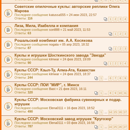
1
…
6
7
8
9
Советские опилочные куклы: авторские реплики Олега
Марова
Последнее сообщение
katussa555
«
24 июн 2023, 22:57
Ответы:
116
1
2
3
4
Лиза, Мила, Изабелла и компания
Последнее сообщение
son888
«
21 май 2023, 11:53
Ответы:
63
1
2
3
Рошальский комбинат им. А.А. Косякова
Последнее сообщение
nogata
«
05 апр 2023, 18:32
Ответы:
87
1
2
3
Куклы и игрушки Шосткинского завода "Звезда"
Последнее сообщение
klmwar
«
24 фев 2023, 19:09
Ответы:
90
1
2
3
4
Куклы СССР: Кзыл-Ту, Алма-Ата, Казахстан
Последнее сообщение
klmwar
«
24 фев 2023, 18:37
Ответы:
244
1
…
6
7
8
9
Куклы СССР: ПОИ "МИР", г. Минск
Последнее сообщение
Bast
«
21 фев 2023, 16:11
Ответы:
320
1
…
8
9
10
11
Куклы СССР: Московская фабрика сувенирных и подар.
игрушек
Последнее сообщение
Elena0111
«
16 фев 2023, 18:52
Ответы:
490
1
…
14
15
16
17
Куклы СССР: Московский завод игрушек "Кругозор"
Последнее сообщение
Elena0111
«
03 фев 2023, 16:56
Ответы:
787
1
…
24
25
26
27