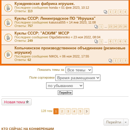
Кузедеевская фабрика игрушек.
Последнее сообщение
honda
«
01 фев 2023, 10:12
Ответы:
113
1
2
3
4
Куклы СССР: Ленинградское ПО "Игрушка"
Последнее сообщение
katussa555
«
14 янв 2023, 11:08
Ответы:
757
1
…
23
24
25
26
Куклы СССР: "АСКИМ" МССР
Последнее сообщение
OlgaSidorenko
«
23 ноя 2022, 08:04
Ответы:
249
1
…
6
7
8
9
Копычинское производственное объединение (резиновые
игрушки)
Последнее сообщение
NIKOL
«
06 ноя 2022, 17:55
Ответы:
62
1
2
3
Показать темы за:
Поле сортировки
Новая тема
128 тем
1
2
3
4
5
Перейти
КТО СЕЙЧАС НА КОНФЕРЕНЦИИ