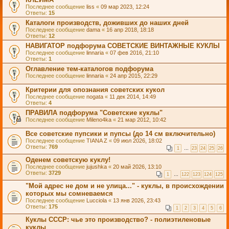
Последнее сообщение
liss
«
09 мар 2023, 12:24
Ответы:
15
Каталоги производств, доживших до наших дней
Последнее сообщение
dama
«
16 апр 2018, 18:18
Ответы:
12
НАВИГАТОР подфорума СОВЕТСКИЕ ВИНТАЖНЫЕ КУКЛЫ
Последнее сообщение
linnaria
«
07 фев 2016, 21:10
Ответы:
1
Оглавление тем-каталогов подфорума
Последнее сообщение
linnaria
«
24 апр 2015, 22:29
Критерии для опознания советских кукол
Последнее сообщение
nogata
«
11 дек 2014, 14:49
Ответы:
4
ПРАВИЛА подфорума "Советские куклы"
Последнее сообщение
Mileno4ka
«
21 мар 2012, 10:42
Все советские пупсики и пупсы (до 14 см включительно)
Последнее сообщение
TIANA Z
«
09 июл 2026, 18:02
Ответы:
769
1
…
23
24
25
26
Оденем советскую куклу!
Последнее сообщение
jujushka
«
20 май 2026, 13:10
Ответы:
3729
1
…
122
123
124
125
"Мой адрес не дом и не улица..." - куклы, в происхождении
которых мы сомневаемся
Последнее сообщение
Lucciola
«
13 янв 2026, 23:43
Ответы:
175
1
2
3
4
5
6
Куклы СССР: чье это производство? - полиэтиленовые
куклы