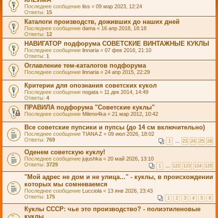
Последнее сообщение
liss
«
09 мар 2023, 12:24
Ответы:
15
Каталоги производств, доживших до наших дней
Последнее сообщение
dama
«
16 апр 2018, 18:18
Ответы:
12
НАВИГАТОР подфорума СОВЕТСКИЕ ВИНТАЖНЫЕ КУКЛЫ
Последнее сообщение
linnaria
«
07 фев 2016, 21:10
Ответы:
1
Оглавление тем-каталогов подфорума
Последнее сообщение
linnaria
«
24 апр 2015, 22:29
Критерии для опознания советских кукол
Последнее сообщение
nogata
«
11 дек 2014, 14:49
Ответы:
4
ПРАВИЛА подфорума "Советские куклы"
Последнее сообщение
Mileno4ka
«
21 мар 2012, 10:42
Все советские пупсики и пупсы (до 14 см включительно)
Последнее сообщение
TIANA Z
«
09 июл 2026, 18:02
Ответы:
769
1
…
23
24
25
26
Оденем советскую куклу!
Последнее сообщение
jujushka
«
20 май 2026, 13:10
Ответы:
3729
1
…
122
123
124
125
"Мой адрес не дом и не улица..." - куклы, в происхождении
которых мы сомневаемся
Последнее сообщение
Lucciola
«
13 янв 2026, 23:43
Ответы:
175
1
2
3
4
5
6
Куклы СССР: чье это производство? - полиэтиленовые
куклы