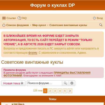
Форум о куклах DP
Ссылки
FAQ
Вход
Список форумов
Мир кукол
Советские винтажные куклы
ои
В БЛИЖАЙШЕЕ ВРЕМЯ НА ФОРУМЕ БУДЕТ ЗАКРЫТА
ск
АВТОРИЗАЦИЯ, ТО ЕСТЬ САЙТ ПЕРЕЙДЕТ В РЕЖИМ "ТОЛЬКО
ЧТЕНИЕ", А В АВГУСТЕ 2026 БУДЕТ ЗАКРЫТ СОВСЕМ.
Вопросы и предложения писать в ЛС аккаунта admin или направлять в
соответствующую
форму
. С уважением и сожалением, Админ.
Советские винтажные куклы
Правила форума
В данном разделе действуют следующие
ПРИНЦИПЫ ВЫСТАВЛЕНИЯ
ФОТОГРАФИЙ
. Благодарим за внимание к ним!
Новая тема
128 тем
1
2
3
4
5
Темы
КЛЕЙМА