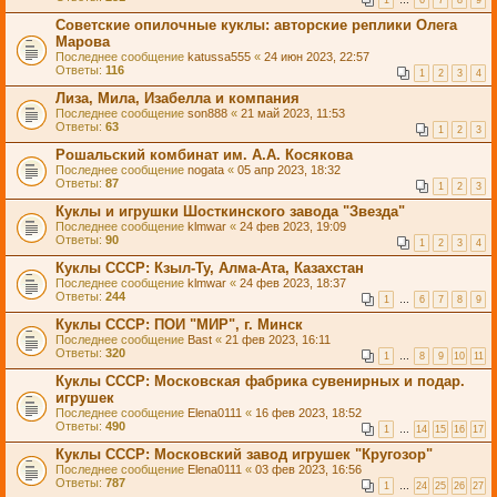
1
…
6
7
8
9
Советские опилочные куклы: авторские реплики Олега
Марова
Последнее сообщение
katussa555
«
24 июн 2023, 22:57
Ответы:
116
1
2
3
4
Лиза, Мила, Изабелла и компания
Последнее сообщение
son888
«
21 май 2023, 11:53
Ответы:
63
1
2
3
Рошальский комбинат им. А.А. Косякова
Последнее сообщение
nogata
«
05 апр 2023, 18:32
Ответы:
87
1
2
3
Куклы и игрушки Шосткинского завода "Звезда"
Последнее сообщение
klmwar
«
24 фев 2023, 19:09
Ответы:
90
1
2
3
4
Куклы СССР: Кзыл-Ту, Алма-Ата, Казахстан
Последнее сообщение
klmwar
«
24 фев 2023, 18:37
Ответы:
244
1
…
6
7
8
9
Куклы СССР: ПОИ "МИР", г. Минск
Последнее сообщение
Bast
«
21 фев 2023, 16:11
Ответы:
320
1
…
8
9
10
11
Куклы СССР: Московская фабрика сувенирных и подар.
игрушек
Последнее сообщение
Elena0111
«
16 фев 2023, 18:52
Ответы:
490
1
…
14
15
16
17
Куклы СССР: Московский завод игрушек "Кругозор"
Последнее сообщение
Elena0111
«
03 фев 2023, 16:56
Ответы:
787
1
…
24
25
26
27