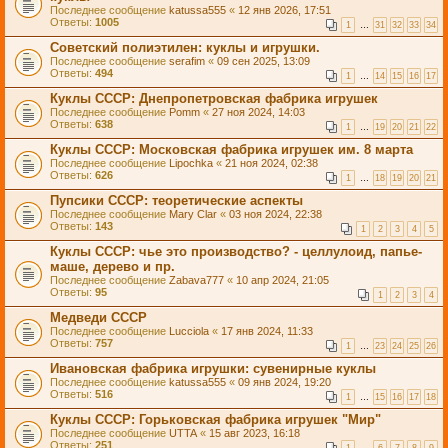
Последнее сообщение
katussa555
«
12 янв 2026, 17:51
Ответы:
1005
1
…
31
32
33
34
Советский полиэтилен: куклы и игрушки.
Последнее сообщение
serafim
«
09 сен 2025, 13:09
Ответы:
494
1
…
14
15
16
17
Куклы СССР: Днепропетровская фабрика игрушек
Последнее сообщение
Pomm
«
27 ноя 2024, 14:03
Ответы:
638
1
…
19
20
21
22
Куклы СССР: Московская фабрика игрушек им. 8 марта
Последнее сообщение
Lipochka
«
21 ноя 2024, 02:38
Ответы:
626
1
…
18
19
20
21
Пупсики СССР: теоретические аспекты
Последнее сообщение
Mary Clar
«
03 ноя 2024, 22:38
Ответы:
143
1
2
3
4
5
Куклы СССР: чье это производство? - целлулоид, папье-
маше, дерево и пр.
Последнее сообщение
Zabava777
«
10 апр 2024, 21:05
Ответы:
95
1
2
3
4
Медведи СССР
Последнее сообщение
Lucciola
«
17 янв 2024, 11:33
Ответы:
757
1
…
23
24
25
26
Ивановская фабрика игрушки: сувенирные куклы
Последнее сообщение
katussa555
«
09 янв 2024, 19:20
Ответы:
516
1
…
15
16
17
18
Куклы СССР: Горьковская фабрика игрушек "Мир"
Последнее сообщение
UTTA
«
15 авг 2023, 16:18
Ответы:
251