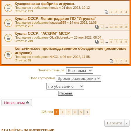
Кузедеевская фабрика игрушек.
Последнее сообщение
honda
«
01 фев 2023, 10:12
Ответы:
113
1
2
3
4
Куклы СССР: Ленинградское ПО "Игрушка"
Последнее сообщение
katussa555
«
14 янв 2023, 11:08
Ответы:
757
1
…
23
24
25
26
Куклы СССР: "АСКИМ" МССР
Последнее сообщение
OlgaSidorenko
«
23 ноя 2022, 08:04
Ответы:
249
1
…
6
7
8
9
Копычинское производственное объединение (резиновые
игрушки)
Последнее сообщение
NIKOL
«
06 ноя 2022, 17:55
Ответы:
62
1
2
3
Показать темы за:
Поле сортировки
Новая тема
128 тем
1
2
3
4
5
Перейти
КТО СЕЙЧАС НА КОНФЕРЕНЦИИ