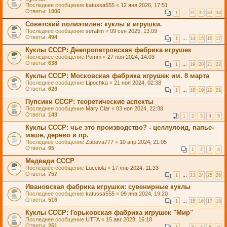
Последнее сообщение
katussa555
«
12 янв 2026, 17:51
Ответы:
1005
1
…
31
32
33
34
Советский полиэтилен: куклы и игрушки.
Последнее сообщение
serafim
«
09 сен 2025, 13:09
Ответы:
494
1
…
14
15
16
17
Куклы СССР: Днепропетровская фабрика игрушек
Последнее сообщение
Pomm
«
27 ноя 2024, 14:03
Ответы:
638
1
…
19
20
21
22
Куклы СССР: Московская фабрика игрушек им. 8 марта
Последнее сообщение
Lipochka
«
21 ноя 2024, 02:38
Ответы:
626
1
…
18
19
20
21
Пупсики СССР: теоретические аспекты
Последнее сообщение
Mary Clar
«
03 ноя 2024, 22:38
Ответы:
143
1
2
3
4
5
Куклы СССР: чье это производство? - целлулоид, папье-
маше, дерево и пр.
Последнее сообщение
Zabava777
«
10 апр 2024, 21:05
Ответы:
95
1
2
3
4
Медведи СССР
Последнее сообщение
Lucciola
«
17 янв 2024, 11:33
Ответы:
757
1
…
23
24
25
26
Ивановская фабрика игрушки: сувенирные куклы
Последнее сообщение
katussa555
«
09 янв 2024, 19:20
Ответы:
516
1
…
15
16
17
18
Куклы СССР: Горьковская фабрика игрушек "Мир"
Последнее сообщение
UTTA
«
15 авг 2023, 16:18
Ответы:
251