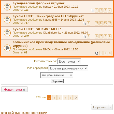
Кузедеевская фабрика игрушек.
Последнее сообщение
honda
«
01 фев 2023, 10:12
Ответы:
113
1
2
3
4
Куклы СССР: Ленинградское ПО "Игрушка"
Последнее сообщение
katussa555
«
14 янв 2023, 11:08
Ответы:
757
1
…
23
24
25
26
Куклы СССР: "АСКИМ" МССР
Последнее сообщение
OlgaSidorenko
«
23 ноя 2022, 08:04
Ответы:
249
1
…
6
7
8
9
Копычинское производственное объединение (резиновые
игрушки)
Последнее сообщение
NIKOL
«
06 ноя 2022, 17:55
Ответы:
62
1
2
3
Показать темы за:
Поле сортировки
Новая тема
128 тем
1
2
3
4
5
Перейти
КТО СЕЙЧАС НА КОНФЕРЕНЦИИ