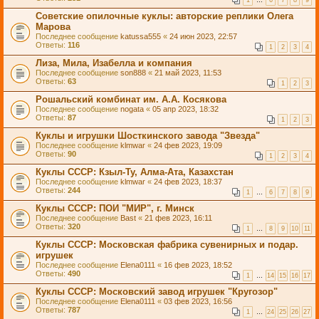
1
…
6
7
8
9
Советские опилочные куклы: авторские реплики Олега
Марова
Последнее сообщение
katussa555
«
24 июн 2023, 22:57
Ответы:
116
1
2
3
4
Лиза, Мила, Изабелла и компания
Последнее сообщение
son888
«
21 май 2023, 11:53
Ответы:
63
1
2
3
Рошальский комбинат им. А.А. Косякова
Последнее сообщение
nogata
«
05 апр 2023, 18:32
Ответы:
87
1
2
3
Куклы и игрушки Шосткинского завода "Звезда"
Последнее сообщение
klmwar
«
24 фев 2023, 19:09
Ответы:
90
1
2
3
4
Куклы СССР: Кзыл-Ту, Алма-Ата, Казахстан
Последнее сообщение
klmwar
«
24 фев 2023, 18:37
Ответы:
244
1
…
6
7
8
9
Куклы СССР: ПОИ "МИР", г. Минск
Последнее сообщение
Bast
«
21 фев 2023, 16:11
Ответы:
320
1
…
8
9
10
11
Куклы СССР: Московская фабрика сувенирных и подар.
игрушек
Последнее сообщение
Elena0111
«
16 фев 2023, 18:52
Ответы:
490
1
…
14
15
16
17
Куклы СССР: Московский завод игрушек "Кругозор"
Последнее сообщение
Elena0111
«
03 фев 2023, 16:56
Ответы:
787
1
…
24
25
26
27