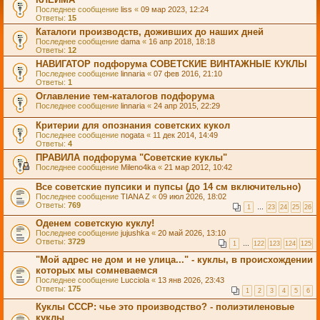
Последнее сообщение
liss
«
09 мар 2023, 12:24
Ответы:
15
Каталоги производств, доживших до наших дней
Последнее сообщение
dama
«
16 апр 2018, 18:18
Ответы:
12
НАВИГАТОР подфорума СОВЕТСКИЕ ВИНТАЖНЫЕ КУКЛЫ
Последнее сообщение
linnaria
«
07 фев 2016, 21:10
Ответы:
1
Оглавление тем-каталогов подфорума
Последнее сообщение
linnaria
«
24 апр 2015, 22:29
Критерии для опознания советских кукол
Последнее сообщение
nogata
«
11 дек 2014, 14:49
Ответы:
4
ПРАВИЛА подфорума "Советские куклы"
Последнее сообщение
Mileno4ka
«
21 мар 2012, 10:42
Все советские пупсики и пупсы (до 14 см включительно)
Последнее сообщение
TIANA Z
«
09 июл 2026, 18:02
Ответы:
769
1
…
23
24
25
26
Оденем советскую куклу!
Последнее сообщение
jujushka
«
20 май 2026, 13:10
Ответы:
3729
1
…
122
123
124
125
"Мой адрес не дом и не улица..." - куклы, в происхождении
которых мы сомневаемся
Последнее сообщение
Lucciola
«
13 янв 2026, 23:43
Ответы:
175
1
2
3
4
5
6
Куклы СССР: чье это производство? - полиэтиленовые
куклы