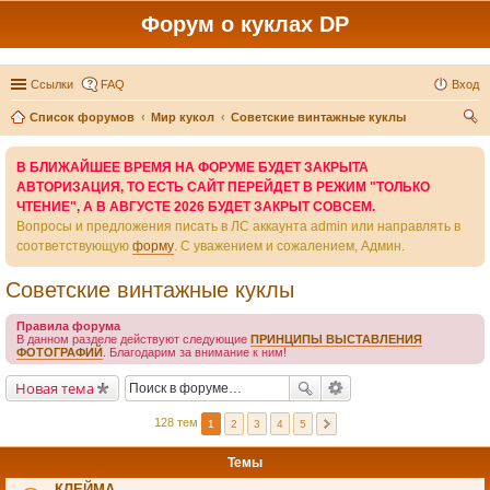
Форум о куклах DP
Ссылки
FAQ
Вход
Список форумов
Мир кукол
Советские винтажные куклы
ои
В БЛИЖАЙШЕЕ ВРЕМЯ НА ФОРУМЕ БУДЕТ ЗАКРЫТА
ск
АВТОРИЗАЦИЯ, ТО ЕСТЬ САЙТ ПЕРЕЙДЕТ В РЕЖИМ "ТОЛЬКО
ЧТЕНИЕ", А В АВГУСТЕ 2026 БУДЕТ ЗАКРЫТ СОВСЕМ.
Вопросы и предложения писать в ЛС аккаунта admin или направлять в
соответствующую
форму
. С уважением и сожалением, Админ.
Советские винтажные куклы
Правила форума
В данном разделе действуют следующие
ПРИНЦИПЫ ВЫСТАВЛЕНИЯ
ФОТОГРАФИЙ
. Благодарим за внимание к ним!
Новая тема
128 тем
1
2
3
4
5
Темы
КЛЕЙМА