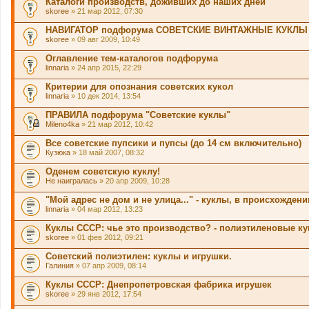
Каталоги производств, доживших до наших дней
skoree
» 21 мар 2012, 07:30
НАВИГАТОР подфорума СОВЕТСКИЕ ВИНТАЖНЫЕ КУКЛЫ
skoree
» 09 авг 2009, 10:49
Оглавление тем-каталогов подфорума
linnaria
» 24 апр 2015, 22:29
Критерии для опознания советских кукол
linnaria
» 10 дек 2014, 13:54
ПРАВИЛА подфорума "Советские куклы"
Mileno4ka
» 21 мар 2012, 10:42
Все советские пупсики и пупсы (до 14 см включительно)
Кузюка
» 18 май 2007, 08:32
Оденем советскую куклу!
Не наигралась
» 20 апр 2009, 10:28
"Мой адрес не дом и не улица..." - куклы, в происхожде
linnaria
» 04 мар 2012, 13:23
Куклы СССР: чье это производство? - полиэтиленовые к
skoree
» 01 фев 2012, 09:21
Советский полиэтилен: куклы и игрушки.
Галиния
» 07 апр 2009, 08:14
Куклы СССР: Днепропетровская фабрика игрушек
skoree
» 29 янв 2012, 17:54