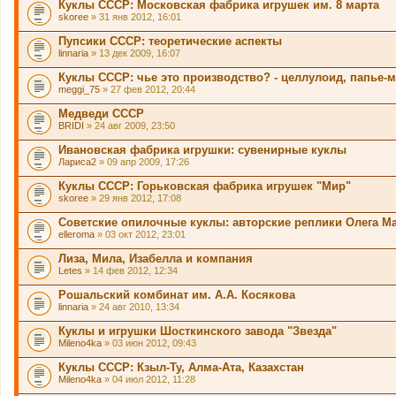
Куклы СССР: Московская фабрика игрушек им. 8 марта
skoree
» 31 янв 2012, 16:01
Пупсики СССР: теоретические аспекты
linnaria
» 13 дек 2009, 16:07
Куклы СССР: чье это производство? - целлулоид, папье-м
meggi_75
» 27 фев 2012, 20:44
Медведи СССР
BRIDI
» 24 авг 2009, 23:50
Ивановская фабрика игрушки: сувенирные куклы
Лариса2
» 09 апр 2009, 17:26
Куклы СССР: Горьковская фабрика игрушек "Мир"
skoree
» 29 янв 2012, 17:08
Советские опилочные куклы: авторские реплики Олега М
elleroma
» 03 окт 2012, 23:01
Лиза, Мила, Изабелла и компания
Letes
» 14 фев 2012, 12:34
Рошальский комбинат им. А.А. Косякова
linnaria
» 24 авг 2010, 13:34
Куклы и игрушки Шосткинского завода "Звезда"
Mileno4ka
» 03 июн 2012, 09:43
Куклы СССР: Кзыл-Ту, Алма-Ата, Казахстан
Mileno4ka
» 04 июл 2012, 11:28