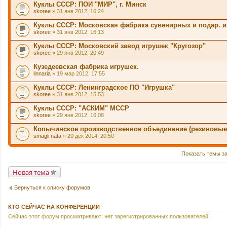
Куклы СССР: ПОИ "МИР", г. Минск
skoree
» 31 янв 2012, 16:24
Куклы СССР: Московская фабрика сувенирных и подар. и
skoree
» 31 янв 2012, 16:13
Куклы СССР: Московский завод игрушек "Кругозор"
skoree
» 29 янв 2012, 20:49
Кузедеевская фабрика игрушек.
linnaria
» 19 мар 2012, 17:55
Куклы СССР: Ленинградское ПО "Игрушка"
skoree
» 31 янв 2012, 15:53
Куклы СССР: "АСКИМ" МССР
skoree
» 29 янв 2012, 16:08
Копычинское производственное объединение (резиновые
smagli nata
» 20 дек 2014, 20:50
Показать темы з
Новая тема
Вернуться к списку форумов
КТО СЕЙЧАС НА КОНФЕРЕНЦИИ
Сейчас этот форум просматривают: нет зарегистрированных пользователей