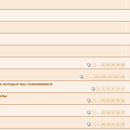
1
…
22
23
24
25
26
1
…
121
122
123
124
125
нии которых мы сомневаемся
1
2
3
4
5
6
уклы
1
…
30
31
32
33
34
1
…
13
14
15
16
17
1
…
18
19
20
21
22