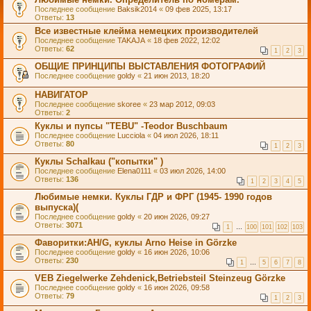
Последнее сообщение
Baksik2014
«
09 фев 2025, 13:17
Ответы:
13
Все известные клейма немецких производителей
Последнее сообщение
TAKAJA
«
18 фев 2022, 12:02
Ответы:
62
1
2
3
ОБЩИЕ ПРИНЦИПЫ ВЫСТАВЛЕНИЯ ФОТОГРАФИЙ
Последнее сообщение
goldy
«
21 июн 2013, 18:20
НАВИГАТОР
Последнее сообщение
skoree
«
23 мар 2012, 09:03
Ответы:
2
Куклы и пупсы "TEBU" -Теоdor Buschbaum
Последнее сообщение
Lucciola
«
04 июл 2026, 18:11
Ответы:
80
1
2
3
Куклы Sсhаlkau ("копытки" )
Последнее сообщение
Elena0111
«
03 июл 2026, 14:00
Ответы:
136
1
2
3
4
5
Любимые немки. Куклы ГДР и ФРГ (1945- 1990 годов
выпуска)(
Последнее сообщение
goldy
«
20 июн 2026, 09:27
Ответы:
3071
1
…
100
101
102
103
Фаворитки:AH/G, куклы Arno Heise in Görzke
Последнее сообщение
goldy
«
16 июн 2026, 10:06
Ответы:
230
1
…
5
6
7
8
VEB Ziegelwerke Zehdenick,Betriebsteil Steinzeug Görzke
Последнее сообщение
goldy
«
16 июн 2026, 09:58
Ответы:
79
1
2
3