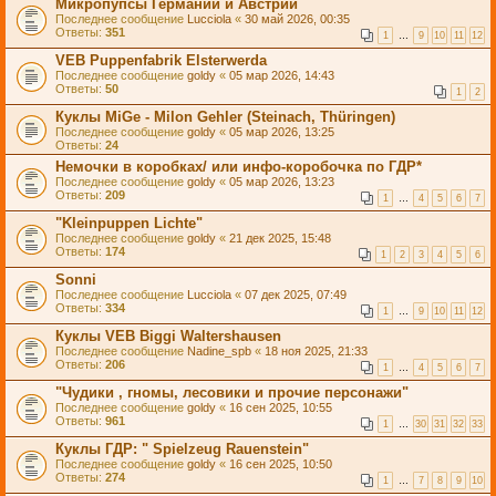
Микропупсы Германии и Австрии
Последнее сообщение
Lucciola
«
30 май 2026, 00:35
Ответы:
351
1
…
9
10
11
12
VEB Puppenfabrik Elsterwerda
Последнее сообщение
goldy
«
05 мар 2026, 14:43
Ответы:
50
1
2
Куклы MiGe - Milon Gehler (Steinach, Thüringen)
Последнее сообщение
goldy
«
05 мар 2026, 13:25
Ответы:
24
Немочки в коробках/ или инфо-коробочка по ГДР*
Последнее сообщение
goldy
«
05 мар 2026, 13:23
Ответы:
209
1
…
4
5
6
7
"Kleinpuppen Lichte"
Последнее сообщение
goldy
«
21 дек 2025, 15:48
Ответы:
174
1
2
3
4
5
6
Sonni
Последнее сообщение
Lucciola
«
07 дек 2025, 07:49
Ответы:
334
1
…
9
10
11
12
Куклы VEB Biggi Waltershausen
Последнее сообщение
Nadine_spb
«
18 ноя 2025, 21:33
Ответы:
206
1
…
4
5
6
7
"Чудики , гномы, лесовики и прочие персонажи"
Последнее сообщение
goldy
«
16 сен 2025, 10:55
Ответы:
961
1
…
30
31
32
33
Куклы ГДР: " Spielzeug Rauenstein"
Последнее сообщение
goldy
«
16 сен 2025, 10:50
Ответы:
274
1
…
7
8
9
10