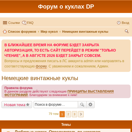
Форум о куклах DP
Ссылки
FAQ
Вход
Список форумов
Мир кукол
Немецкие винтажные куклы
ои
В БЛИЖАЙШЕЕ ВРЕМЯ НА ФОРУМЕ БУДЕТ ЗАКРЫТА
ск
АВТОРИЗАЦИЯ, ТО ЕСТЬ САЙТ ПЕРЕЙДЕТ В РЕЖИМ "ТОЛЬКО
ЧТЕНИЕ", А В АВГУСТЕ 2026 БУДЕТ ЗАКРЫТ СОВСЕМ.
Вопросы и предложения писать в ЛС аккаунта admin или направлять в
соответствующую
форму
. С уважением и сожалением, Админ.
Немецкие винтажные куклы
Правила форума
В данном разделе действуют следующие
ПРИНЦИПЫ ВЫСТАВЛЕНИЯ
ФОТОГРАФИЙ
. Благодарим за внимание к ним!
Новая тема
79 тем
1
2
3
Темы
Любимые немки. Определитель по номерам.