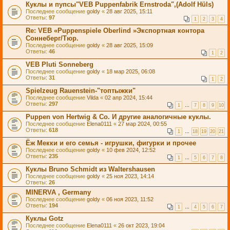
Куклы и пупсы"VEB Puppenfabrik Ernstroda",(Adolf Hüls)
Последнее сообщение
goldy
«
28 авг 2025, 15:11
Ответы:
97
1
2
3
4
Re: VEB «Puppenspiele Oberlind »Экспортная контора
Соннеберг/Тюр.
Последнее сообщение
goldy
«
28 авг 2025, 15:09
Ответы:
46
1
2
VEB Pluti Sonneberg
Последнее сообщение
goldy
«
18 мар 2025, 06:08
Ответы:
31
1
2
Spielzeug Rauenstein-"топтыжки"
Последнее сообщение
Vilda
«
02 апр 2024, 15:44
Ответы:
297
1
…
7
8
9
10
Puppen von Hertwig & Co. И другие аналогичные куклы.
Последнее сообщение
Elena0111
«
27 мар 2024, 00:55
Ответы:
618
1
…
18
19
20
21
Ёж Мекки и его семья - игрушки, фигурки и прочее
Последнее сообщение
goldy
«
10 фев 2024, 12:52
Ответы:
235
1
…
5
6
7
8
Куклы Bruno Schmidt из Waltershausen
Последнее сообщение
goldy
«
25 ноя 2023, 14:14
Ответы:
26
MINERVA , Germany
Последнее сообщение
goldy
«
06 ноя 2023, 11:52
Ответы:
194
1
…
4
5
6
7
Куклы Gotz
Последнее сообщение
Elena0111
«
26 окт 2023, 19:04