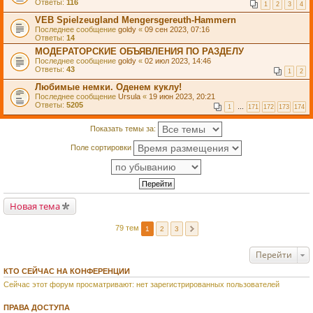
Ответы:
116
1
2
3
4
VEB Spielzeugland Mengersgereuth-Hammern
Последнее сообщение
goldy
«
09 сен 2023, 07:16
Ответы:
14
МОДЕРАТОРСКИЕ ОБЪЯВЛЕНИЯ ПО РАЗДЕЛУ
Последнее сообщение
goldy
«
02 июл 2023, 14:46
Ответы:
43
1
2
Любимые немки. Оденем куклу!
Последнее сообщение
Ursula
«
19 июн 2023, 20:21
Ответы:
5205
1
…
171
172
173
174
Показать темы за:
Поле сортировки
Новая тема
79 тем
1
2
3
Перейти
КТО СЕЙЧАС НА КОНФЕРЕНЦИИ
Сейчас этот форум просматривают: нет зарегистрированных пользователей
ПРАВА ДОСТУПА